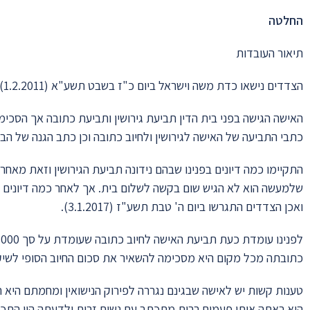
החלטה
תיאור העובדות
הצדדים נישאו כדת משה וישראל ביום כ"ז בשבט תשע"א (1.2.2011), מנישואין אלו נולדה להם בת אחת.
האישה הגישה בפני בית הדין תביעת גירושין ותביעת כתובה אך הסכימה
כתבי התביעה של האישה לגירושין ולחיוב כתובה וכן כתב הגנה של הבע
התקיימו כמה דיונים בפנינו שבהם נידונה תביעת הגירושין וזאת מאח
שלמעשה הוא לא הגיש שום בקשה לשלום בית. אך לאחר כמה דיונים נ
ואכן הצדדים התגרשו ביום ה' טבת תשע"ז (3.1.2017).
כתובתה מכל מקום היא מסכימה להשאיר את סכום החיוב הסופי לשיקו
טענות קשות יש לאישה שבגינם נגררה לפירוק הנישואין ומחמתם היא
היא ראתה אותו פעמים רבות מתכתב עם נשים זרות ולדעתה היו התכת