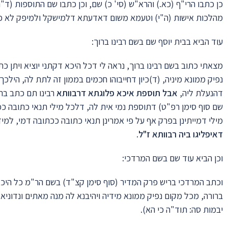
כן כתבו הרי"ף (כא.) והרא"ש (סי' כ) שם, וכן כתבו שם התוספות (ד"
מהלכות אישות (ה"י) וטעמא משום דאדעתא דלמישקל ולמיפק לא כ
עוד הביא בבית יוסף שם בשם רבינו ברוך:
מצאתי כתוב בשם רבינו ברוך, נראה לי דכל היכא דקתני יוציא ויתן כת
נפיק ממונא מיניה, (ד)כיון דחייבוהו חכמים בממון זה לתת לה, הילכך 
דהנעלת ליה,
אבל תוספת איכא פלוגתא דרבוותא
רבינו תם כתב בר
שם סוף סימן רפ"ט) דתוספת נמי אית לה, דלכל מילי תנאי כתובה ככת
מילי דמייתינן בפרק אף על פי אמרינן תנאי כתובה ככתובה דמי, למי
דאיפליגו ביה רבוותא ז"ל
.
וכן הביא עוד שם בשם המרדכי:
וכתב המרדכי בריש פרק המדיר (סוף סימן קצ"ד) בשם הר"מ כל היכא דת
ברורה, מכל מקום נפיק ממונא מידיה ויהיבנא לה מנה מאתים ונדוניא
יבמות סה: תוד"ה כי הא).