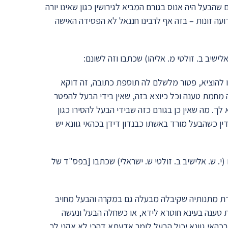
שהבעל היה אנוס בגורם המביא לגירושין כגון שאינו יורה
ועה זונות – בזה אף לרבינו חננאל לא הפסידה האישה
ו להוציא, פטור מלשלם לה תוספת כתובה, זה דוקא
 מחמת טענה וכל כיוצא בזה, שאין בידי הבעל להפטר
לך. מה שאין כן בגורם כזה שבידי הבעל להסירו כגון
ין כשהבעל מורד באשתו כבנדון דידן בכהאי גוונא יש
עמוד 278) בפני הדיינים הגאונים (י. ש. אלישיב ב. זולטי ש. ישראלי) שכתבו [בפס"ד של
ת מתנותיה שקיבלה מבעלה גם במקרה והבעל מחויב
ת טענה בעינא חוטרא לידא, או כשחלה הבעל ונעשה
דבכהאי גוונא יכול הבעל לומר אדעתא דהכי לא אקני לך,