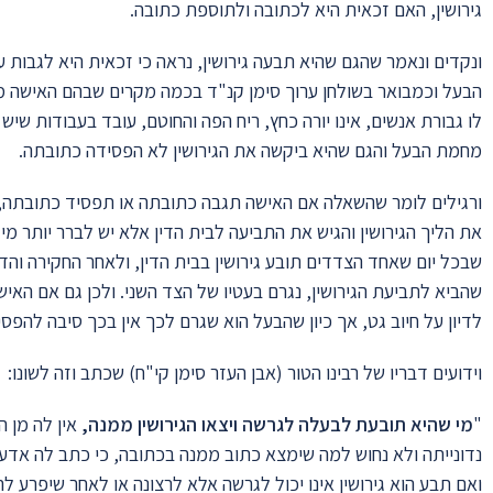
גירושין, האם זכאית היא לכתובה ולתוספת כתובה.
ונקדים ונאמר שהגם שהיא תבעה גירושין, נראה כי זכאית היא לגבות
הבעל וכמבואר בשולחן ערוך סימן קנ"ד בכמה מקרים שבהם האישה מבקשת
לו גבורת אנשים, אינו יורה כחץ, ריח הפה והחוטם, עובד בעבודות שי
מחמת הבעל והגם שהיא ביקשה את הגירושין לא הפסידה כתובתה.
ורגילים לומר שהשאלה אם האישה תגבה כתובתה או תפסיד כתובתה,
את הליך הגירושין והגיש את התביעה לבית הדין אלא יש לברר יותר מי
שבכל יום שאחד הצדדים תובע גירושין בבית הדין, ולאחר החקירה והדר
שהביא לתביעת הגירושין, נגרם בעטיו של הצד השני. ולכן גם אם האיש
לדיון על חיוב גט, אך כיון שהבעל הוא שגרם לכך אין בכך סיבה להפס
וידועים דבריו של רבינו הטור (אבן העזר סימן קי"ח) שכתב וזה לשונו:
"
מי שהיא תובעת לבעלה לגרשה ויצאו הגירושין ממנה,
אין לה מן ה
נדונייתה ולא נחוש למה שימצא כתוב ממנה בכתובה, כי כתב לה אד
ואם תבע הוא גירושין אינו יכול לגרשה אלא לרצונה או לאחר שיפרע לה