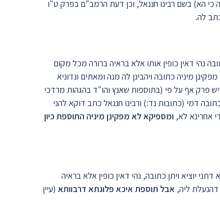
ה כי הא) בשם רבינו חננאל, וכן דעת הרמב"ם בפרק ט"ו
תב לה.
ובה נהי דאין כופין אותו אלא בראיה ברורה מכל מקום
מפקינן מיניה כתובה ויהבינן לה מנה ומאתים ונדוניא
יש פרק אף על פי (בתוספות שאנץ והו"ד בהגהות מרדכי
ובה דמי (כתובות נד:) ורבינו חננאל כתב דוקא להני
די אחרינא לא,
ומספיקא לא מפקינן מיניה התוספת כיון
ני יוציא ויתן כתובה, נהי דאין כופין אלא בראיה
 דהנעלת ליה,
אבל תוספת איכא פלוגתא דרבוותא
(עיין