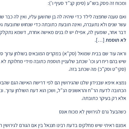
ומכוח זה פסק בשו"ע (סימן קנ"ד סעיף ו'):
ואם טענה שחפצה לילד כדי שיהיה לה בן שתשען עליו, ואין לה כבר שו
עשר שנים ולא נתעברה, ואינה תובעת כתובתה כדי שנחוש שתובעת גט 
דבר אחר, שומעין לה, אפילו יש לו בנים מאישה אחרת, דשמא נתקלקל 
לא תוספת
[…].
וראה עוד שם בבית שמואל (סק"א) במקרים המובאים בשולחן ערוך סעי
שיש בהם ריח רע וכו' שכתב שלעניין תוספת כתובה מידי מחלוקת לא י
(סקי"ט וסק"כ) מה שכתב בזה.
נמצא איפא שבנידון שלנו שהגירושין הם לפי דרישת האישה הגם שהבע
הכתובה לדעת הר"ח והראשונים הנ"ל, ושכן הוא דעת השולחן ערוך. ו
אלא רק בעיקר כתובתה.
כשהבעל גרם לגירושין לא מכוח אונס
אמנם ראיתי שיש מחלקים בדעת רבינו חננאל בין אם הגורם לגירושין ה