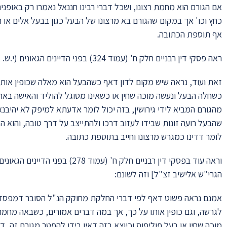
אם הגורם הוא מחמת רצונו, ושכל דברי רבינו חננאל נאמרו רק באופנים 
כחץ וכו' אך במקום שהגורם בא מרצונו של הבעל כגון בבעל אלים או ר
אף תוספת הכתובה.
ראה פסקי דין רבניים חלק ח' (עמוד 324) בפני הדיינים הגאונים (י.ש. אלישיב ב. זולטי מ. אליהו) שכתבו וזה לשונם:
זאת ועוד, נראה שיש מקום לדון דאף כשהבעל הוא מאלה שכופין אות
כשחלה הבעל ונעשה מוכה שחין או כשאינו מסוגל להוליד והאישה באה
מהגורם המביא לידי גירושין, בזה יכול לומר אדעתא למיפק לא יהיבנא 
שהבעל רועה זונות שבידו לעזוב דרכו ולהתייצב על דרך טובה, והוא הד
לומר דדינו כמגרש מרצונו וחייב בתוספת כתובה.
וראה עוד בפסקי דין רבניים חלק ח' (
הגרי"ש אלישיב זצ"ל] וזה לשונם:
אמנם נראה פשוט דאף לפי דברי החלקת מחוקק הנ"ל הסובר דמפסד
לגרשה, וגם כופין אותו על כך, אך במה דברים אמורים, כשבאה מחמ
מוכה שחין או בעל פוליפוס וכיוצא בזה דאין בידו להפטר מגורם זה, 