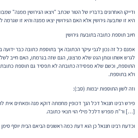
ודייקו האחרונים בדבריו של הטור שכתב "ויצאו הגירושין ממנה" ש
היא זו שתבעה גירושין אלא האם הגירושין יצאו ממנה והיא זו שגרמה לסי
חיוב תוספת כתובה בתובעת גירושין
אמנם כל זה נכון לגבי עיקר הכתובה אך בתוספת כתובה כבר ידועה בז
לגרש אשתו ונותן הגט שלא מרצונו, הגם שזה בגרמתו, האם חייב לשל
התוספת, וכשם שלא מפסידה כתובתה לא תפסיד גם תוספת כתובתה. 
ולא בתוספת.
וזה לשון התוספות יבמות (סב:):
פירש רבינו חננאל דכל הנך דכופין מחמתה דוקא מנה ומאתים אית 
[…] ור"ת מפרש דלכל מילי הוי תנאי כתובה.
וכדעת רבינו חננאל כן הוא דעת כמה ראשונים הביאם הבית יוסף סימן 