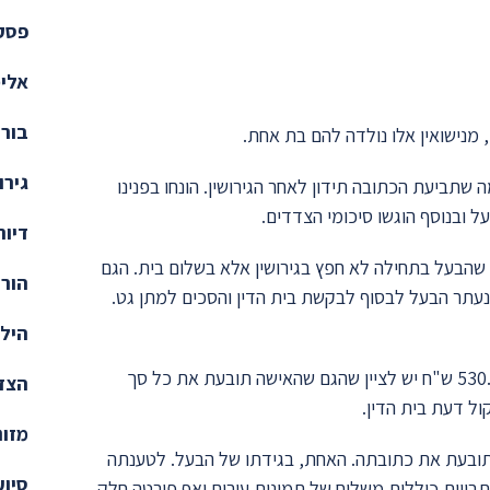
פסקי
אלימ
בורר
גירו
 שתביעת הכתובה תידון לאחר הגירושין. הונחו בפנינו
ל ובנוסף הוגשו סיכומי הצדדים.
דיור
ר שהבעל בתחילה לא חפץ בגירושין אלא בשלום בית. הגם
הורו
עתר הבעל לבסוף לבקשת בית הדין והסכים למתן גט.
הילד
לפנינו עומדת כעת תביעת האישה לחיוב כתובה שעומדת על סך 530.000 ש"ח יש לציין שהגם שהאישה תובעת את כל סך
הצד 
ל דעת בית הדין.
מזונ
 תובעת את כתובתה. האחת, בגידתו של הבעל. לטענתה
סיוע
בויות כוללות משלוח של תמונות עירום ואף פירטה חלק