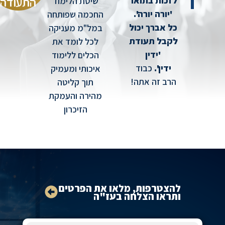
התעודה
לזכות בתואר
שיטת הלימוד
'יורה יורה'.
החכמה שפותחה
כל אברך יכול
במל"מ מעניקה
לקבל תעודת
לכל לומד את
'ידין
הכלים ללימוד
ידין'.
כבוד
איכותי ומעמיק
הרב זה אתה!
תוך קליטה
מהירה והעמקת
הזיכרון
להצטרפות, מלאו את הפרטים
ותראו הצלחה בעז"ה