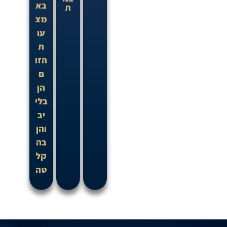
בא
ת
מצ
עו
ת
הזו
ם
הן
בלי
יב
והן
בה
קל
טה