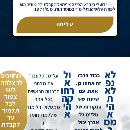
ידוע לי כי תנאי הסף המינימאלי לקבלתי ללימודים הוא:
לפחות שלוש שנות לימוד במוסד תורני מעל גיל 18
שליחה
לא
ול
מחויבים
כבוד הרב?
על־מנת לעבור
נפ
א
להצלחה.
זה אתה! כן.
את מבחני
לא
רחו
ליווי
אתה. עם
הרבנות הראשית
ת
קה
צמוד
שיטת שש
בכל אחד
לכל
הי
הי
הנקודות של
ממסלולי הלימוד
תלמיד
א
א
מל"מ כל
יש ללמוד חומר
עד
ממ
אברך יכול
רב.
לקבלת
ך