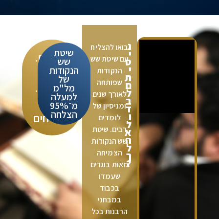
נ
בואו להצליח
שיטת
י
לומדים.
עם שיטת שש
ס
שש
י
הנקודות
הנקודות
ת
של
שפותחה
ם
נבחנים.
מל"מ
ל
לאורך שנים
למעלה
ב
מ־95%
ומניסיון של
ד
הצלחה
ו
מצליחים
לומדים
ל
רבים. שיטת
א
ה
שש הנקודות
ל
הצמיחה
ך
?
מאות בוגרים
שעמדו
בכבוד
במבחני
הרבנות בכל