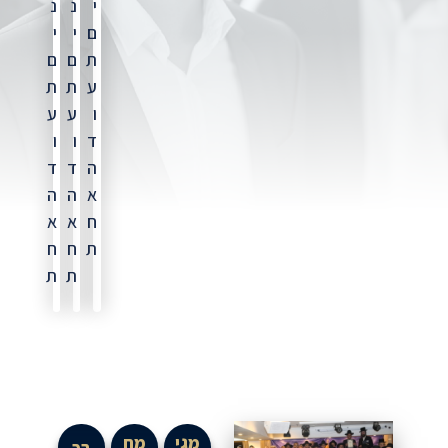
י
נ
נ
ם
י
י
ת
ם
ם
ע
ת
ת
ו
ע
ע
ד
ו
ו
ה
ד
ד
א
ה
ה
ח
א
א
ת
ח
ח
ת
ת
מגי
מח
בכ