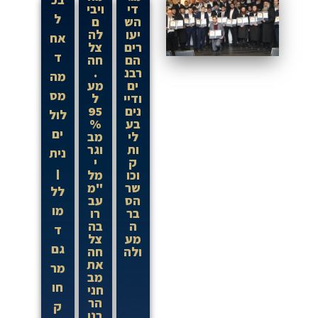
די
ויבי
ל
הש
ם
יעו
לה
אח
רים
צל
ד
הם
חה
רבנ
.
מה
ים
מע
מס
ודיי
ל
נים
95
לול
בע
%
ים
לי
מב
ות
וגר
נית
ק
י
ן
וכו
מל
שר
"מ
לל
הס
עב
מו
בר
רו
ה
בה
ד
מע
צל
גם
ולה
חה
את
מר
מב
חו
חני
הר
ק
בנו