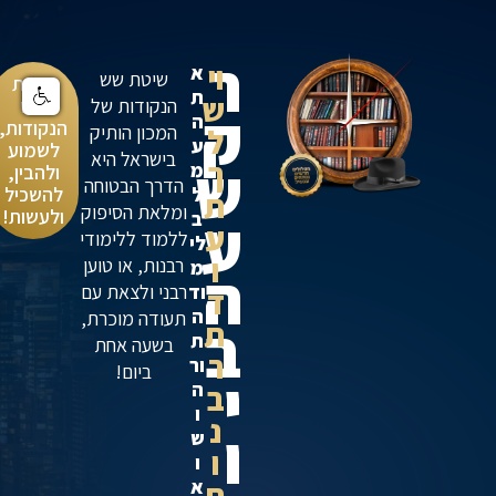
ר
וי
א
שיטת שש
שיטת
ת
ש
שש
הנקודות של
ק
ה
הנקודות,
המכון הותיק
ל
ע
לשמוע
בישראל היא
ש
ך
מ
ולהבין,
הדרך הבטוחה
להשכיל
ל
ת
ומלאת הסיפוק
ע
ולעשות!
ב
ע
ללמוד ללימודי
לי
ו
רבנות, או טוען
מ
ה
רבני ולצאת עם
וד
ד
ה
תעודה מוכרת,
ב
ת
ת
בשעה אחת
ר
ור
ביום!
י
ה
ב
ו
נ
ו
ש
ו
ו
ת
א