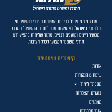
מרכז מ.ל.מ פועל לקידום המשפט העברי כמשפט חי
ורלוונטי בישראל. באמצעות מכון “תורת המשפט” המרכז
מכשיר דיינים וטוענים רבניים, מתוך שליחות להפיץ ידע
תורני־משפטי מקצועי לכלל הציבור.
קישורים שימושים
אודות
שיטת 6 הנקודות
מסלולי לימוד
בוגרים והצלחות
מאמרים
אזור תלמידים