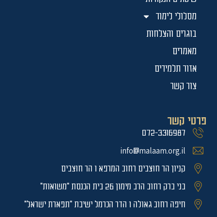
מסלולי לימוד
בוגרים והצלחות
מאמרים
אזור תלמידים
צור קשר
פרטי קשר
072-3316987
info@malaam.org.il
קניון הר חוצבים רחוב המרפא 1 הר חוצבים
בני ברק רחוב הרב מימון 26 בית הכנסת "משואות"
חיפה רחוב גאולה 1 הדר הכרמל ישיבת "תפארת ישראל"