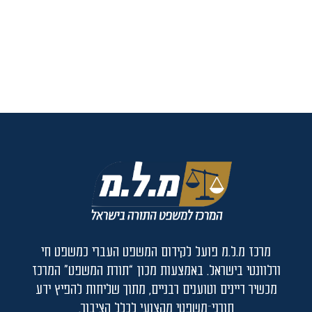
מרכז מ.ל.מ פועל לקידום המשפט העברי כמשפט חי
ורלוונטי בישראל. באמצעות מכון “תורת המשפט” המרכז
מכשיר דיינים וטוענים רבניים, מתוך שליחות להפיץ ידע
תורני־משפטי מקצועי לכלל הציבור.