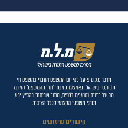
מרכז מ.ל.מ פועל לקידום המשפט העברי כמשפט חי
ורלוונטי בישראל. באמצעות מכון “תורת המשפט” המרכז
מכשיר דיינים וטוענים רבניים, מתוך שליחות להפיץ ידע
תורני־משפטי מקצועי לכלל הציבור.
קישורים שימושים