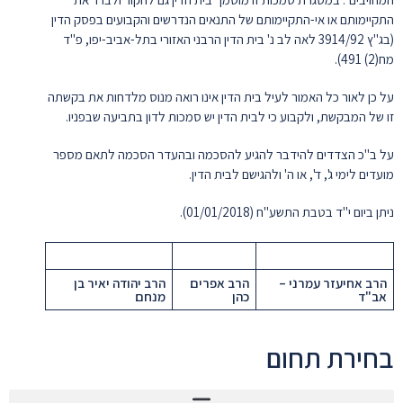
התקיימותם או אי-התקיימותם של התנאים הנדרשים והקבועים בפסק הדין
(בג"ץ 3914/92 לאה לב נ' בית הדין הרבני האזורי בתל-אביב-יפו, פ"ד
מח(2) 491).
על כן לאור כל האמור לעיל בית הדין אינו רואה מנוס מלדחות את בקשתה
זו של המבקשת, ולקבוע כי לבית הדין יש סמכות לדון בתביעה שבפניו.
על ב"כ הצדדים להידבר להגיע להסכמה ובהעדר הסכמה לתאם מספר
מועדים לימי ג', ד', או ה' ולהגישם לבית הדין.
ניתן ביום י"ד בטבת התשע"ח (01/01/2018).
הרב אחיעזר עמרני –
הרב אפרים
הרב יהודה יאיר בן
אב"ד
כהן
מנחם
בחירת תחום