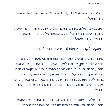
נפרש את שיחתנו.
בבג"צ סימה אמיר (בג"צ 8638/03 אמיר נ' בית הדין הרבני הגדול ואח')
נדונה השאלה:
האם בנסיבות אלה, לאחר גירושי בני הזוג, קנויה לבית הדין הרבני סמכות
לדון בתביעתו הרכושית של הבעל, הנשענת על טענת הפרת הסכם
הגירושין על ידי האישה?
ובפסקה 24 קבעה השופטת (כתוארה אז) פרוקצ'יה כי:
לאחר הגירושין,
תביעה רכושית בגין הפרת תנאי שיפוי אינה כרוכה
בתביעת הגירושין
, שתמה וחלפה מן העולם. עילת התביעה של המשיב
הינה עילה חדשה, שנושאה הוא אכיפת הסכם הגירושין או בקשה לאכיפת
פסק גירושין, המבוסס על הסכם גירושין. העילה מבוססת על הפרת הסכם
גירושין לאחר מתן פסק הגירושין והשלמת גירושי בני הזוג, ומטבע הדברים,
אין לכרוך עילה חדשה כזו בגדרם של העניינים שנכרכו בעבר בתביעת
הגירושין.
דברים אלה התייחסו במפורש רק למקום בו "עילת התביעה של המשיב
הינה עילה חדשה", עילה שהורתה ולידתה אחר "מתן פסק הגירושין