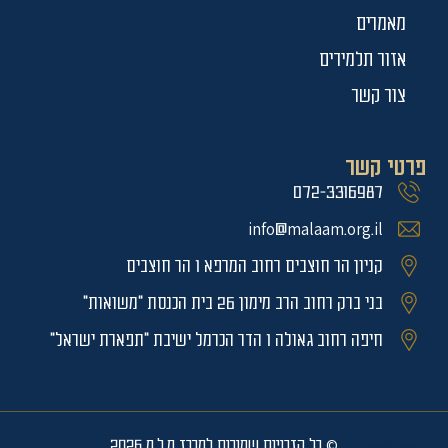
מאמרים
אזור תלמידים
צור קשר
פרטי קשר
072-3316987
info@malaam.org.il
קניון הר חוצבים רחוב המרפא 1 הר חוצבים
בני ברק רחוב הרב מימון 26 בית הכנסת "משואות"
חיפה רחוב גאולה 1 הדר הכרמל ישיבת "תפארת ישראל"
© כל הזכויות שמורות למרכז מ.ל.מ 2026