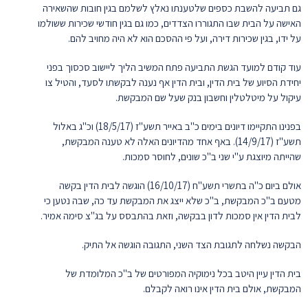
גם תביעה להשבת כספים שלטענתו נאלץ לשלמם בגין חובות שהשאירה
האישה על הבית שבו התגוררו הצדדים, כמו גם בגין חודשי שכירות ששולמו
על ידו, בגין שכירות דירה, ועל פי ההסכם הוא לא היה מחויב להם.
עוד קודם למועד הגשת התביעה פתח המשיב הליך ליישוב סכסוך בפני
יחידת הסיוע של בית הדין, ובית הדין אף נענה לבקשתו לסעד, והטיל צו
עיקול על מיטלטלין וחשבון בנק שעל שם המבקשת.
בפנינו התקיימו דיונים בימים כ"ב באייר תשע"ז (18/5/17) וכ"ג באלול
תשע"ז (14/9/17). באף אחד מהדיונים האלה לא טענה המבקשת,
שהייתה מיוצגת ע"י שני ב"כ שונים, לחוסר סמכות.
אולם ביום כ"ה בתשרי תשע"ח (16/10/17) הוגשה לבית הדין בקשה
מטעם ב"כ המבקשת, ב"כ שלא ייצג את המבקשת עד כה, שבה נטען כי
לבית הדין אין סמכות לדון בבקשה, וזאת בהתבסס על בג"צ סימה אמיר.
הבקשה נשלחה לתגובת הצד השני, התגובה הוגשה אל התיק.
בית הדין עיין היטב בכל נימוקיה המפורטים של ב"כ המלומדת של
המבקשת, אולם בית הדין אינו רואה לקבלם.