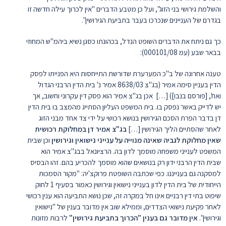
והשלמת גירושי בני הזוג", ועל כן מטבע הדברים "אין לכרוך עילה חדשה זו
בגדרם של העניינים שנכרכו בעבר בתביעת הגירושין".
כך גם ניתח את הדברים השופט הנדל, בכהונתו כסגן נשיא ביהמ"ש המחוזי
בבאר שבע (עמ 000101/08):
טענה אחרונה של ב"כ המערערת שדורשת התייחסות היא הפנייתו לפסק
הדין בעניין סימה אמיר (בג"צ 8638/03 אמיר נ' בית הדין הרבני הגדול
ואח', [פורסם בנבו]) […] אכן בג"צ אמיר הוא פסק דין עקרוני וחשוב, אך
יש לדייק באשר נפסק בו. בית המשפט העליון הסתייג מהמצב בו בית הדין
דן בדבר הפרת הסכם הגירושין בנושא רכושי על ידי צד אחד מבני הזוג
לאחר שהסתיים הליך הגירושין […]
בג"צ אמיר דן במחלוקת רכושית
שאין מחלוקת לגביה שאינה מנוייה על ענייני נישואין וגירושין
וכן שבית
המשפט לענייני משפחה מוסמך לדון בה. הרציונאל בבג"צ אמיר הוא
שבית הדין הרבני ידון רק בנושאים שהוא מוסמך להכריע בהם. זהו הבסיס
למסקנה גם בענייננו. כפי שכתבה השופטת פרוקצ'יה: "מקור הסמכות
הייחודית של בית הדין לדון בענייני נישואין וגירושין כאמור בסעיף 1 לחוק
שיפוט בתי דין רבניים אינו חל במקרה זה, שכן נושא התביעה הוא ענין רכושי
לאחר פקיעת נישואי הצדדים, וממילא שוב אין מדובר בענין של "נישואין
וגירושין".
אין מדובר גם בענין "הכרוך בתביעת גירושין"
לרבות מזונות