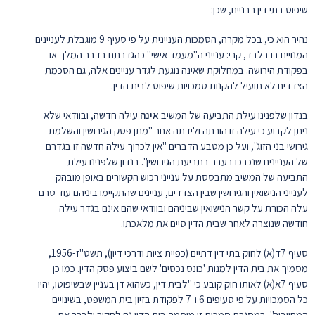
שיפוט בתי דין רבניים, שכן:
נהיר הוא כי, בכל מקרה, הסמכות העניינית על פי סעיף 9 מוגבלת לעניינים
המנויים בו בלבד, קרי: ענייני ה"מעמד אישי" כהגדרתם בדבר המלך או
בפקודת הירושה. במחלוקת שאינה נוגעת לגדר עניינים אלה, גם הסכמת
הצדדים לא תועיל להקנות סמכויות שיפוט לבית הדין.
בנדון שלפנינו עילת התביעה של המשיב
אינה
עילה חדשה, ובוודאי שלא
ניתן לקבוע כי עילה זו הורתה ולידתה אחר "מתן פסק הגירושין והשלמת
גירושי בני הזוג", ועל כן מטבע הדברים "אין לכרוך עילה חדשה זו בגדרם
של העניינים שנכרכו בעבר בתביעת הגירושין". בנדון שלפנינו עילת
התביעה של המשיב מתבססת על ענייני רכוש הקשורים באופן מובהק
לענייני הנישואין והגירושין שבין הצדדים, עניינים שהתקיימו ביניהם עוד טרם
עלה הכורת על קשר הנישואין שביניהם ובוודאי שהם אינם בגדר עילה
חודשה שנוצרה לאחר שבית הדין סיים את מלאכתו.
סעיף 7ד(א) לחוק בתי דין דתיים (כפיית ציות ודרכי דיון), תשט"ז-1956,
מסמיך את בית הדין למנות 'כונס נכסים' לשם ביצוע פסק הדין. כמו כן
סעיף 7א(א) לאותו חוק קובע כי "לבית דין, כשהוא דן בעניין שבשיפוטו, יהיו
כל הסמכויות על פי סעיפים 6 ו-7 לפקודת בזיון בית המשפט, בשינויים
המחויבים". במסגרת סמכות זו מוסמך בית הדין גם לחקור ולברר את