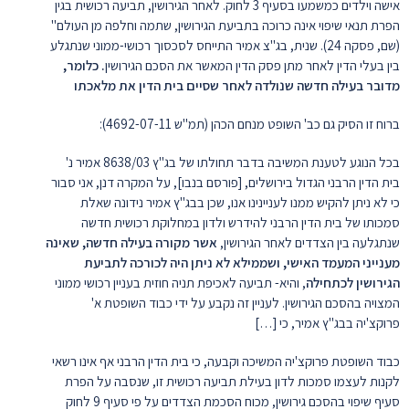
אישה וילדים כמשמעו בסעיף 3 לחוק. לאחר הגירושין, תביעה רכושית בגין
הפרת תנאי שיפוי אינה כרוכה בתביעת הגירושין, שתמה וחלפה מן העולם"
(שם, פסקה 24). שנית, בג"צ אמיר התייחס לסכסוך רכושי-ממוני שנתגלע
בין בעלי הדין לאחר מתן פסק הדין המאשר את הסכם הגירושין
. כלומר,
מדובר בעילה חדשה שנולדה לאחר שסיים בית הדין את מלאכתו
ברוח זו הסיק גם כב' השופט מנחם הכהן (תמ"ש 4692-07-11):
בכל הנוגע לטענת המשיבה בדבר תחולתו של בג"ץ 8638/03 אמיר נ'
בית הדין הרבני הגדול בירושלים, [פורסם בנבו], על המקרה דנן, אני סבור
כי לא ניתן להקיש ממנו לעניינינו אנו, שכן בבג"ץ אמיר נידונה שאלת
סמכותו של בית הדין הרבני להידרש ולדון במחלוקת רכושית חדשה
שנתגלעה בין הצדדים לאחר הגירושין,
אשר מקורה בעילה חדשה, שאינה
מענייני המעמד האישי, ושממילא לא ניתן היה לכורכה לתביעת
הגירושין לכתחילה
, והיא- תביעה לאכיפת תניה חוזית בעניין רכושי ממוני
המצויה בהסכם הגירושין. לעניין זה נקבע על ידי כבוד השופטת א'
פרוקצ'יה בבג"ץ אמיר, כי […]
כבוד השופטת פרוקצ'יה המשיכה וקבעה, כי בית הדין הרבני אף אינו רשאי
לקנות לעצמו סמכות לדון בעילת תביעה רכושית זו, שנסבה על הפרת
סעיף שיפוי בהסכם גירושין, מכוח הסכמת הצדדים על פי סעיף 9 לחוק