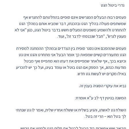
גדרי ביטול הגט
פעמים רבות הבעלים המגרשים אינם סופיים בהחלטתם להתגרש אף
שמשתפים פעולה בהליך הגט ובהכנתו, דבר שמביא אותם במהלך הגט
להתחרט ולהשמיע משפטים המעלים חשש בדבר ביטול הגט, כגון "אני לא
מעונין לגרש", "חבל שנכנסתי לדבר זה", ועוד.
פעמים שההסכם אינו נסגר סופית בין הצדדים ובמהלך ההמתנה למסירת
הגט מתעוררים קשיים שמפאת כך אומר הבעל אני מתחרט והגט אינו גט
וכיוצא בכך, אף שלאחר שמפייסים את דעתו הוא מתפייס ואף מבטל
מודעות כנהוג, אך הספק אם הגט בוטל או עומד בעינו, ועל כך יש להכריע
באילו מקרים יש לעשות גט חדש.
נביא את עיקרי הסוגיה בענין זה.
המשנה בגיטין דף לב ע"א אומרת:
השולח גט לאשתו, והגיע בשליח או ששלח אחריו שליח, ואמר לו גט שנתתי
לך בטל הוא – הרי זה בטל.
מבואר שיש אפשרות ביד הבעל לבטל את חלות הגט ולמנוע את גירושי