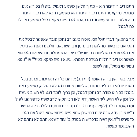
התם דיבור ודיבור הוא – מתוך הלשון משמע דאפילו ביטלו בפירוש אינו
מבוטל מדקאמר התם דיבור ודיבור הוא משמע דהכא לאו דיבור ודיבור
הוא אלא דיבור ומעשה וגם מדקאמר גט גופיה מי קא בטיל משמע דאין לו
כח לבטל.
אך בהמשך דברי תוס' הוא מוכיח כי גם רב נחמן סובר שאפשר לבטל את
הגט ואם כן ביאור מחלוקת רב נחמן ורב ששת אם חולקים האם הוא ביטל
את הגט או את השליחות כפי שרש"י ביאר או שמחלוקתם היא אם הגט הוא
מעשה או דיבור תלויה בגירסת הגמרא "גיטא גופיה מי קא בטיל" או "גיטא
גופיה מי בטיל", וזה לשונו:
אבל בקידושין בריש האומר (דף נט.) אין שם כל זה האריכות, וכתוב בכל
הספרים נהי דבטליה מתורת שליחות מתורת גט לא בטליה, משמע דאם
ביטלו בפירוש מודה רב נחמן דבטל, וכן צריך לומר דגט לא חשיב מעשה
כל זמן שלא הגיע ליד האשה, דאי לאו הכי תקשי לרב ששת כדפירשנו לעיל
ומדקאמר בפ"ב (לעיל דף יח.) גבי נכתב ביום ונחתם בלילה דלא הכשיר
ר"ש מיכן עד עשרה ימים דחיישינן שמא פייס פירוש שמא ביטל את הגט
כדפירש ר"ת אין ראיה כדפרישית בפרק ב' ועוד דשמא התם לא נחתם לא
חשיב גמר מעשה.