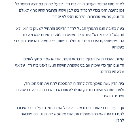
לאחר מינוי הסופר והעדים הורה בית הדין לבעל להיות במחיצה הסופר כל
זמן כתיבת הגט בכדי להפריד בינו לבין אשתו וקרוביה שהיו מחוץ לאולם
הדיונים, מחשש שהרוחות יתלהטו והגט לא יסודר.
בעת כתיבת הגט התפרץ הבעל לחדר הדיונים והתחיל לצעוק כי הוא "לא
נותן גט" ו"אין כאן גט" ועוד שאר משפטים הנוגעים ישירות לגט ולעצם
הגירושין שחלקם היו ברורים יותר וחלקם פחות, ויצא מאולם הדיונים תוך כדי
צעקותיו.
קולות ההכרזות של הבעל בדבר אי נתינת הגט שנאמרו מחוץ לאולם
הדיונים תוך כדי עימות עם בני משפחת האשה הגיעו לאזני בית הדין על אף
שלא היו ברורים.
בית הדין עשה מאמץ גדול להחזירו להסכמה לתת את הגט המיוחל,
ולאחר שנרגע ואיתו הרוחות, הורינו לעשות גט חדש כדת וכדין עם ביטולים
ומינויים חדשים.
אך בעיון בדברי האחרונים נראה כי לא כל אמירה של הבעל בדבר סירובו
לתת גט הינה אמירה הפוסלת את הגט מלשמש להיות גט וכפי שיבואר
להלן.