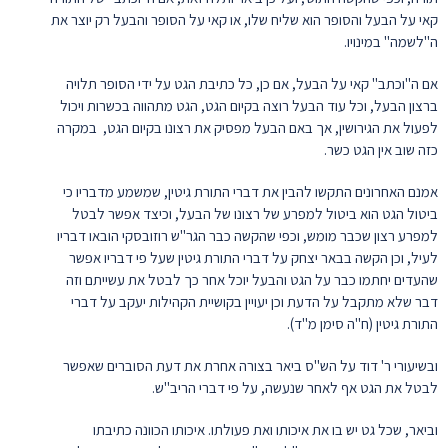
קאי על הבעל והסופר הוא שליח שלו, או קאי על הסופר והבעל רק יוצר את
ה"לשמה" במינויו.
אם ה"וכתב" קאי על הבעל, אם כן, כל כתיבת הגט על ידי הסופר תלויה
ברצון הבעל, וכל עוד הבעל רוצה בקיום הגט, הגט מתהווה בכשרות ויכול
לפעול את הגירושין, אך באם הבעל מפסיק את רצונו בקיום הגט, במקרה
כזה שוב אין הגט כשר.
אמנם האחרונים התקשו להבין את דברי התורת גיטין, שמשמע מדבריו כי
ביטול הגט הוא ביטול למפרע של רצונו של הבעל, וכיצד אפשר לבטל
למפרע רצון שכבר מומש, וכפי שהקשה כבר הגר"ש רוזובסקי הובאו דבריו
לעיל, וכן הקשה בבאר יצחק על דברי התורת גיטין שעל פי דבריו אפשר
שהעדים יחתמו כבר על הגט והבעל יוכל אחר כך לבטל את עשייתם וזה
דבר שלא מתקבל על הדעת וכן יעויין בקושיית הקהילות יעקב על דברי
התורת גיטין (ח"ה סימן מ"ד).
ובשיעורי ר' דוד על הש"ס ביאר בצורה אחרת את דעת הסוברים שאפשר
לבטל את הגט אף לאחר שנעשה, על פי דברי הריב"ש.
וביאר, שכל גט יש בו את איכותו ואת פעולתו. איכותו הכוונה כתיבתו