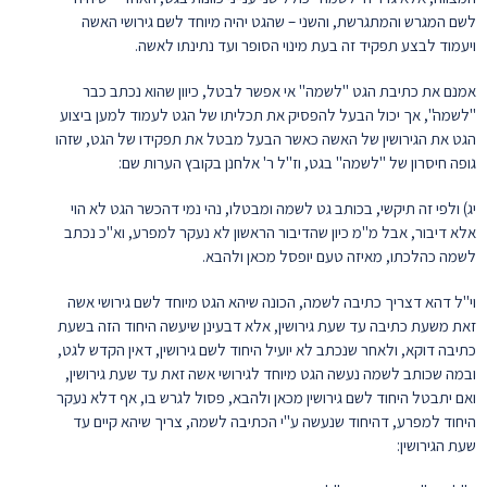
לשם המגרש והמתגרשת, והשני – שהגט יהיה מיוחד לשם גירושי האשה
ויעמוד לבצע תפקיד זה בעת מינוי הסופר ועד נתינתו לאשה.
אמנם את כתיבת הגט "לשמה" אי אפשר לבטל, כיוון שהוא נכתב כבר
"לשמה", אך יכול הבעל להפסיק את תכליתו של הגט לעמוד למען ביצוע
הגט את הגירושין של האשה כאשר הבעל מבטל את תפקידו של הגט, שזהו
גופה חיסרון של "לשמה" בגט, וז"ל ר' אלחנן בקובץ הערות שם:
יג) ולפי זה תיקשי, בכותב גט לשמה ומבטלו, נהי נמי דהכשר הגט לא הוי
אלא דיבור, אבל מ"מ כיון שהדיבור הראשון לא נעקר למפרע, וא"כ נכתב
לשמה כהלכתו, מאיזה טעם יופסל מכאן ולהבא.
וי"ל דהא דצריך כתיבה לשמה, הכונה שיהא הגט מיוחד לשם גירושי אשה
זאת משעת כתיבה עד שעת גירושין, אלא דבעינן שיעשה היחוד הזה בשעת
כתיבה דוקא, ולאחר שנכתב לא יועיל היחוד לשם גירושין, דאין הקדש לגט,
ובמה שכותב לשמה נעשה הגט מיוחד לגירושי אשה זאת עד שעת גירושין,
ואם יתבטל היחוד לשם גירושין מכאן ולהבא, פסול לגרש בו, אף דלא נעקר
היחוד למפרע, דהיחוד שנעשה ע"י הכתיבה לשמה, צריך שיהא קיים עד
שעת הגירושין: