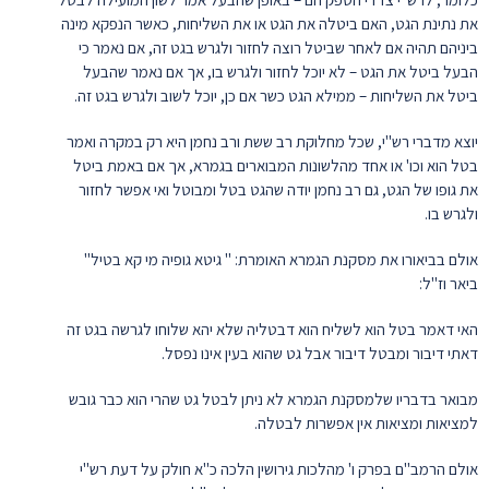
את נתינת הגט, האם ביטלה את הגט או את השליחות, כאשר הנפקא מינה
ביניהם תהיה אם לאחר שביטל רוצה לחזור ולגרש בגט זה, אם נאמר כי
הבעל ביטל את הגט – לא יוכל לחזור ולגרש בו, אך אם נאמר שהבעל
ביטל את השליחות – ממילא הגט כשר אם כן, יוכל לשוב ולגרש בגט זה.
יוצא מדברי רש"י, שכל מחלוקת רב ששת ורב נחמן היא רק במקרה ואמר
בטל הוא וכו' או אחד מהלשונות המבוארים בגמרא, אך אם באמת ביטל
את גופו של הגט, גם רב נחמן יודה שהגט בטל ומבוטל ואי אפשר לחזור
ולגרש בו.
אולם בביאורו את מסקנת הגמרא האומרת: " גיטא גופיה מי קא בטיל"
ביאר וז"ל:
האי דאמר בטל הוא לשליח הוא דבטליה שלא יהא שלוחו לגרשה בגט זה
דאתי דיבור ומבטל דיבור אבל גט שהוא בעין אינו נפסל.
מבואר בדבריו שלמסקנת הגמרא לא ניתן לבטל גט שהרי הוא כבר גובש
למציאות ומציאות אין אפשרות לבטלה.
אולם הרמב"ם בפרק ו' מהלכות גירושין הלכה כ"א חולק על דעת רש"י