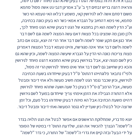
בגברא אלא חלות בגופו של הגט דבעינן שיהא הגט מיוחד לשם כריתות,
והראיה דהנה בריש זבחים דף ב' ע"ב אמרינן דגבי גט אשה פסול סתמא
משום דסתם אשה לאו לגירושין קאי, משמע דבלאו האי טעמא הוי כשר
סתמא, ואי נימא דהחיוב על הגברא אמאי כשר הא בעינן כוונה בכתיבה,
וע"כ הדין לשמה הוא רק בחפצא של הגט דבעינן שיהא הגט מיוחד לכך,
ולכן מובן מה שמצינו בכל מצוות דאם עשה המצוה לשמה וגם לשם דבר
אחר כגון אם תקע שופר לשמה ולשם דבר אחר הרי זה יוצא, ובגט אם כתב
לשמה ולשם דבר אחר אינה מגורשת, והיינו טעמא דבכל המצוות דאמרינן
מצות צריכות כוונה הוי הדין על הגברא שיעשה המצוה לשמה, וכיון שהוא גם
כיון לשם מצוה יצא, אבל בגירושין בעינן שיהא החפצא דהגט מיוחד לגירושין
והכא כיון שחישב גם לשם דבר אחר ואינו מיוחד לגירושין הרי זה פסול,
ולפי"ז נתבאר פלוגתייהו דהתוס' ס"ל דבעינן שייחדוהו בשעת הכתיבה
לגירושין, וכיון שכבר נגמר הגט לשמה חשיב מעשה ולא אתי דיבור ומבטל
מעשה, אבל הרמב"ם ס"ל דבעינן כל שעה ושעה שתהא מיוחד לגירושין
אלא דהתורה הגבילה את הזמן אימתי צריך שייחדום בפועל לשם גירושין
דהיינו משעת הכתיבה אבל הא מיהת דבעינן שיחדוהו בכל פעם, וכל זמן
שרוצה יכול לבטלו כיון שעדיין לא נגמר המעשה ואתי דיבור ומבטל דיבור.
יוצא מדבריו, שמחלוקת הראשונים אם אפשר לבטל את הגט תלויה בגדר
ה"לשמה" הנצרך להכשיר את הגט, שלדעת התוס' די במינויו של הסופר
על ידי הבעל ובזה קיים את גדרי ה"לשמה" של התורה, כי גדר "לשמה"