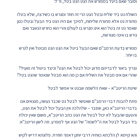
וסובר שאם ביטל במפורש את הגט הגט בטל, וז"ל:
השולח גט ביד שליח ובטל הגט הרי זה חוזר ומגרש בו כשירצה, שלא בטלו
מתורת גט אלא מתורת שליחות, לפיכך אם היה הגט ביד הבעל ובטלו כגון
שאמר גט זה בטל הוא אינו מגרש בו לעולם והרי הוא כחרש הנשבר ואם
גירש בו אינה מגורשת,
מפורש בדעת הרמב"ם שאם הבעל ביטל את הגט הגט מבוטל ואין לגרש
בו יותר.
וצריך ביאור לדבריהם מדוע יכול לבטל את הגט? וכיצד ביטול זה מועיל?
שהרי אם אינו מבטל את השליח אם כן מה הוא מבטל שנאמר שהגט בטל?
שיטת הריטב"א – שאת הלשמה שבגט אי אפשר לבטל
פתח להבנת דברי הרמב"ם שאפשר לבטל גט שכבר נעשה, מוצאים אנו
בדברי הריטב"א כאן, שסבר – שלהלכה אין הבעל יכול לבטל את הגט,
והטעם שהבעל לא יכול לבטל את הגט כתב הריטב"א, משום שאין יכולת
ביד הבעל לבטל את ה"לשמה" של הגט אף למפרע. וזה לשון הריטב"א:
והא קיימא לן הלכתא כוותיה דרבי יוחנן דאמר חוזרת. פלוגתא דריש לקיש