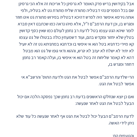
אבל בקידושין בריש פרק האומר לא גרסינן כל אריכות זה אלא הכי גרסינן
שם בכל הספרים נהי דבטליה מתורת שליח מתורת גט לא בטליה, ולפי
אותה גירסא איפשר היה לפרש דהיכא דבטליה בפירוש מתורת גט אינו חוזר
ומגרש בו, וכן דעת הרמב"ם ז"ל, אלא מיהו נראה כמו שכתבנו דאין סברא
לומר שיהא הגט עצמו בטל לדעת רב נחמן לעולם כמו שאין כסף קדושין
בטלין שלא יחזור ומקדש בהם, ועוד דשמעתין כולה בבטולו של גט עצמו
קא מיירי כדתניא בטל הוא אי איפשי בו וכדתנא במתניתא גט זה לא יועיל
לא יתיר לא ישלח לא יעזב לא יגרש, וההוא ודאי גופו של גט הוא מבטל
דהא לא קאמר שליחות זה בטל הוא אי איפשי בו, ועלה קאמר רב נחמן
דחוזר ומגרש בו,
הרי שלדעת הרמב"ם אפשר לבטל את הגט ולדעת התוס' והרשב"א אי
אפשר לבטל את הגט.
ואם כן יוצא שנחלקו הראשונים בדעת רב נחמן שכך נפסקה הלכה אם יכול
הבעל לבטל את הגט לאחר שנעשה:
לדעת הרמב"ם הבעל יכול לבטל את הגט אף לאחר שנעשה כל עוד שלא
ניתן לידי האשה.
והטעמים הם: