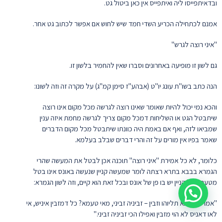
ובדאיתפייסו ליה ואיתפייס אין כאן ביטול גט.
אמנם לכתחילה הכריע השדי חמד שיש לחוש אם אפשר לכתוב גט אחר.
"איני רוצה לגרש"
גם לשון זו מופיעה באחרונים וסברו שאין להחמיר בלשון זו.
הנה כתב בשו"ת עונג יו"ט (אבהע"ז סימן קמ"ג) על מקרה זה וזה לשונו:
והכא נמי יכול להיות שאומר שאינו רוצה לגרשה מכל מקום אינו רוצה
שיתבטל הגט או השליחות דמכל מקום צריך לגרשה מחמת איזה ענין
שמביאו לזה, ואף אם באמת היה כוונתו שיתבטל מכל מקום הדברים
שאמר בפיו אין מורים על זה והרי דברים שבלב בעלמא.
כלומר, לא כל אמירת "איני רוצה" תוכנה אכן לבטל את המעשה שהרי
הגמרא בבבא בתרא רצתה לומר שמעשה קניין שנעשה באונס אינו בטל
מטעם שכל קניין יש בו פן של אונס ובכל זאת הוא קיים, וזה לשון הגמרא:
"אמר רב הונא תליוהו וזבין – זביניה זביני, מאי טעמא? כל דמזבין איניש, אי
לאו דאניס לא הוי מזבין ואפילו הכי זביניה זביני."