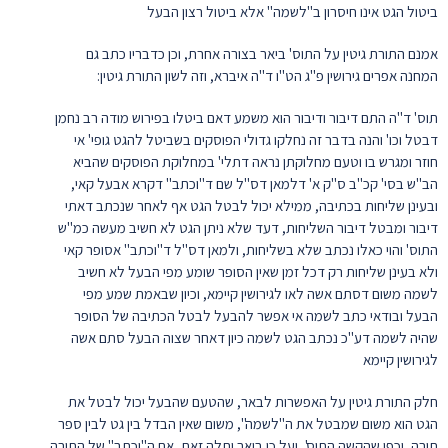
ביטול הגט אינו חיסרון ב"לשמה" אלא ביטול רצון הבעל
אמנם התורת גיטין על התוס' ביאר בצורה אחרת, וכן כדבריו כתב גם
המחנה אפרים גירושין פ"ג הט"ו ד"ה איברא, וזה לשון התורת גיטין:
תוס' ד"ה התם דיבור ודיבור הוא משמע דאם ביטלו בפירוש מודה רב נחמן
דבטל וכו' והנה בדבר זה נחלקו גדולי הפוסקים בשביטל להגט גופי' אי
חוזר ומגרש בו וטעם מחלוקתן נראה דתלי' במחלוקת הפוסקים שהביא
הב"ש בסי' קכ"ב ס"ק א' דלמאן דס"ל שם ד"וכתב" דקרא אבעל קאי,
ובעינן שליחות בכתיבה, ממילא יכול לבטל הגט אף לאחר שנכתב דאתי
דיבור ומבטל דיבור השליחות, דעד שלא ניתן הגט לא חשיב מעשה כמ"ש
התוס' והוי כאלו נכתב שלא בשליחות, ולמאן דס"ל ד"וכתב" אסופר קאי
ולא בעינן שליחות רק דכל זמן שאין הסופר שומע מפי הבעל לא חשיב
לשמה משום דסתם אשה לאו לגירושין קיימא, וכיון שבאמת שמע מפי
הבעל ובודאי כתב לשמה אי אפשר להבעל לבטל הכתיבה של הסופר
שהיה לשמה דע"כ נכתב הגט לשמה כיון דאחר שצוה הבעל סתם אשה
לגירושין קיימא
חלק התורת גיטין על האפשרות לבאר, שהטעם שהבעל יכול לבטל את
הגט הוא משום שמבטל את ה"לשמה", משום שאין הבדל בין גט לבין ספר
תורה, וכפי שהקשה התוס', ועל כן ביאר ותלה זאת, אם ה"וכתב" של התורה