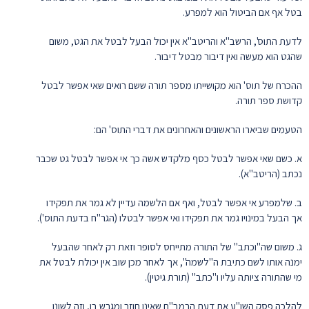
בטל אף אם הביטול הוא למפרע.
לדעת התוס', הרשב"א והריטב"א אין יכול הבעל לבטל את הגט, משום
שהגט הוא מעשה ואין דיבור מבטל דיבור.
ההכרח של תוס' הוא מקושייתו מספר תורה ששם רואים שאי אפשר לבטל
קדושת ספר תורה.
הטעמים שביארו הראשונים והאחרונים את דברי התוס' הם:
א. כשם שאי אפשר לבטל כסף מלקדש אשה כך אי אפשר לבטל גט שכבר
נכתב (הריטב"א).
ב. שלמפרע אי אפשר לבטל, ואף אם הלשמה עדיין לא גמר את תפקידו
אך הבעל במינויו גמר את תפקידו ואי אפשר לבטלו (הגר"ח בדעת התוס').
ג. משום שה"וכתב" של התורה מתייחס לסופר וזאת רק לאחר שהבעל
ימנה אותו לשם כתיבת ה"לשמה", אך לאחר מכן שוב אין יכולת לבטל את
מי שהתורה ציותה עליו ו"כתב" (תורת גיטין).
להלכה פסק השו"ע את דעת הרמב"ם שאינו חוזר ומגרש בו, וזה לשונו