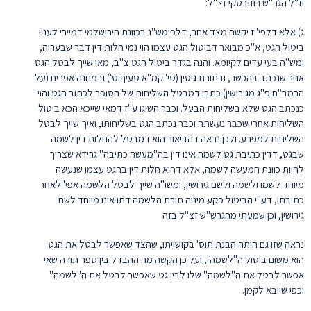
וז"ל הגר"ש רוזובסקי זצ"ל:
ג) אלא דלפי"ז יקשה מצד אחר, דלפימש"נ בכוונת הירושלמי דמיירי לענין
ביטול הגט, א"כ מבואר דביטול הגט עצמו הוי נמי חלות דין דבר שבערוה,
ומש"ה בעי עדים לקיומא. והנה בגדר ביטול הגט צ"ב, מאי שייך לבטל הגט
אחר שנכתב בהכשר, ובתורת גיטין (סי' קמ"א סעיף ס') ובמחנה אפרים (על
הרמב"ם פ"ג מגירושין) כתבו דמבטל השליחות של הסופר לכתוב הגט והוי
כנכתב הגט שלא בשליחות הבעל. וכבר השיגו ע"ז דמאי שייכא הכא ביטול
השליחות אחרי שכבר נעשתה וכבר נכתב הגט בשליחותו, ואיך שייך לבטל
השליחות למפרע. ולכן נראה דהביאור הוא דמבטל להחלות דין לשמה
שבגט, דדין כתיבת גט לשמה אינו דין בה"מעשה כתיבה" גרידא שצריך
להיות כוונת המעשה לשמה, אלא דהוא חלות דין בהגט עצמו שנעשה
מיוחד לשמו ולשמה ולשם גירושין, ומשו"ה שייך לבטל הלשמה אפי' לאחר
כתיבתו, דע"י הביטול פקע מיניה תורת הלשמה דתו אינו מיוחד לשם
גירושין, וכן שמעתי מהגרש"ש זצ"ל בזה
נראה שזו גם היתה הבנת תוס' בקושייתו, שהצד שאפשר לבטל את הגט
הוא משום ביטול ה"לשמה", ועל כן הקשה מה ההבדל בין ספר תורה שאי
אפשר לבטל את ה"לשמה" שלו לבין גט שאפשר לבטל את ה"לשמה"
וכפי שיובא לקמן.