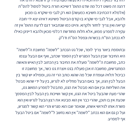
דהנה זה פשוט דכל מה שדנו התוס' דשייכא תורת ביטול לפסול להס"ת
(אלמלא דהכתיבה חשיבא כמעשה) הוא רק לגבי מי שיקרא בו מכאן
ולהבא, אבל לגבי מי שקרא בו קודם הביטול פשיטא דאיהו יצא ידי חובה
קריאה ואין צריך לחזור ולקרוא. והיינו כמו שנתבאר דגם לדעת התוס' אין זה
עקירה למפרע ממש, אלא חלות מחודשת דכלפי מכאן ולהבא דיינינן כאילו
לא נכתב הס"ת בכשרות ונפסל הס"ת ודו"ק.
ובתוספת ביאור צריך לומר, שכל גט הנכתב "לשמה" מחשבת ה"לשמה"
היא החיבור שבין הבעל המגרש לבין הסופר שכתב, ואף אם הבעל עצמו
כתב, מחשבת ה"לשמה" פועלת את החיבור בין הכתוב לבין האיש והאשה
המתגרשים, מחשבה זו אכן פועלת בגט ויוצרת גט כשר, אך מחשבה זו
כביכול תלויה ועומדת שכל מה שהוא כותב הרי זה גט, וממילא יש קשר בין
הבעל לבין הגט, אך באם הבעל מחליט לא לגרש, בין על ידי שהוא מבטל
את השליחות ובין אם הוא מבטל את הגט, מתבטל למפרע המושג גט,
שהרי מעת שהבעל ביטל את הגט, אין קשר ושייכות בין הבעל לבין המסמך
שכעת אין בו תוכן, שהרי כבר אין הוא מבטא את רצון הבעל לגרש ואין הוא
משרת אותו לגירושי אשתו, שנאמר שבו הוא מגרש והרי הוא קשור למגרש,
ועל כן גם אם הוא נכתב "לשמה" אין הוא נחשב ל"לשמה" אם ביטל הבעל
אף למפרע.