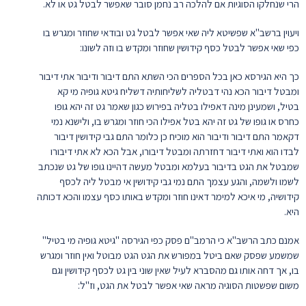
הרי שנחלקו הסוגיות אם להלכה רב נחמן סובר שאפשר לבטל גט או לא.
ויעוין ברשב"א שפשיטא ליה שאי אפשר לבטל גט ובודאי שחוזר ומגרש בו
כפי שאי אפשר לבטל כסף קידושין שחוזר ומקדש בו וזה לשונו:
כך היא הגירסא כאן בכל הספרים הכי השתא התם דיבור ודיבור אתי דיבור
ומבטל דיבור הכא נהי דבטליה לשליחותיה דשליח גיטא גופיה מי קא
בטיל, ושמעינן מינה דאפילו בטליה בפירוש כגון שאמר גט זה יהא גופו
כחרס או גופו של גט זה יהא בטל אפילו הכי חוזר ומגרש בו, ולישנא נמי
דקאמר התם דיבור ודיבור הוא מוכיח כן כלומר התם גבי קידושין דיבור
לבדו הוא ואתי דיבור דחזרתה ומבטל דיבורו, אבל הכא לא אתי דיבורו
שמבטל את הגט בדיבור בעלמא ומבטל מעשה דהיינו גופו של גט שנכתב
לשמו ולשמה, והגע עצמך התם נמי גבי קידושין אי מבטל ליה לכסף
קידושיה, מי איכא למימר דאינו חוזר ומקדש באותו כסף עצמו והכא דכותה
היא.
אמנם כתב הרשב"א כי הרמב"ם פסק כפי הגירסה "גיטא גופיה מי בטיל"
שמשמע שפסק שאם ביטל במפורש את הגט הגט מבוטל ואין חוזר ומגרש
בו, אך דחה אותו גם מהסברא לעיל שאין שוני בין גט לכסף קידושין וגם
משום שפשטות הסוגיה מראה שאי אפשר לבטל את הגט, וז"ל: