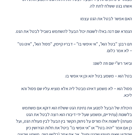
אשתו בגט ששלח לתת לה.
האם אפשר לבטל את הגט עצמו
הגמרא שם דנה באלו לשונות יכול הבעל להשתמש בשביל לבטל את הגט.
תנו רבנן: "בטל הוא", "אי איפשי בו" – דבריו קיימין, "פסול הוא", "אינו גט"
– לא אמר כלום.
וביאר רש"י שם וזה לשונו:
בטל הוא – משמע בטל יהא וכן אי אפשי בו.
פסול הוא – לא משמע דאיהו מבטל ליה אלא מוציא עליו שם פסול והא
ליכא.
היכולת של הבעל למנוע את נתינת הגט ששלח הוא דוקא אם משתמש
בלשונות (עתידיים, ומשמע שעל ידי דיבורו הוא רוצה לבטל את הגט
מעתה) לשונות אלו מורים על ניתוק הקשר בין הבעל לבין פעולת הגט, ועל
כן אם אמר "יהיה בטל" או "אי אפשי בו" ביטל את חלות הגירושין כיון
שהודיע שאינו מעונין שהגט יפעל, אך אם אמר (בלשון הווה, משמע שרוצה