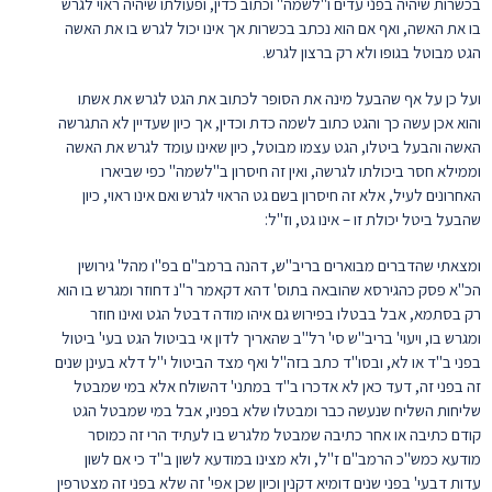
בכשרות שיהיה בפני עדים ו"לשמה" וכתוב כדין, ופעולתו שיהיה ראוי לגרש
בו את האשה, ואף אם הוא נכתב בכשרות אך אינו יכול לגרש בו את האשה
הגט מבוטל בגופו ולא רק ברצון לגרש.
ועל כן על אף שהבעל מינה את הסופר לכתוב את הגט לגרש את אשתו
והוא אכן עשה כך והגט כתוב לשמה כדת וכדין, אך כיון שעדיין לא התגרשה
האשה והבעל ביטלו, הגט עצמו מבוטל, כיון שאינו עומד לגרש את האשה
וממילא חסר ביכולתו לגרשה, ואין זה חיסרון ב"לשמה" כפי שביארו
האחרונים לעיל, אלא זה חיסרון בשם גט הראוי לגרש ואם אינו ראוי, כיון
שהבעל ביטל יכולת זו – אינו גט, וז"ל:
ומצאתי שהדברים מבוארים בריב"ש, דהנה ברמב"ם בפ"ו מהל' גירושין
הכ"א פסק כהגירסא שהובאה בתוס' דהא דקאמר ר"נ דחוזר ומגרש בו הוא
רק בסתמא, אבל בבטלו בפירוש גם איהו מודה דבטל הגט ואינו חוזר
ומגרש בו, ויעוי' בריב"ש סי' רל"ב שהאריך לדון אי בביטול הגט בעי' ביטול
בפני ב"ד או לא, ובסו"ד כתב בזה"ל ואף מצד הביטול י"ל דלא בעינן שנים
זה בפני זה, דעד כאן לא אדכרו ב"ד במתני' דהשולח אלא במי שמבטל
שליחות השליח שנעשה כבר ומבטלו שלא בפניו, אבל במי שמבטל הגט
קודם כתיבה או אחר כתיבה שמבטל מלגרש בו לעתיד הרי זה כמוסר
מודעא כמש"כ הרמב"ם ז"ל, ולא מצינו במודעא לשון ב"ד כי אם לשון
עדות דבעי' בפני שנים דומיא דקנין וכיון שכן אפי' זה שלא בפני זה מצטרפין