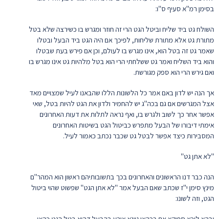
בסימן רמ"א סעיף ס"ו:
השולח גט ביד שליח וביטל הגט הרי זה חוזר ומגרש בו כשירצה שלא בטל
מתורת גט אלא מתורת שליחות, לפיכך אם היה הגט ביד הבעל ובטלו
שאמר גט זה בטל הוא, אינו מגרש בו לעולם, וכן אם פירש בעת שבטלו
והוא ביד השליח ואמר גט ששלחתי הרי הוא בטל מלהיות גט אינו מגרש בו
ואם גירש הרי הוא ספק מגורשת.
אך הנה יש לדון באם אמר כל הלשונות הללו שהבאנו לעיל שמצויים מאד
אצל המגרשים אם גם בכה"ג יש להחמיר ולדון את הגט להיות בטל, שאי
אפשר אחר כך לשוב ולגרש בו, ואף נראה לתלות את דעות האחרונים
אימתי דיבורו של הבעל מתפרש כביטול הגט בשיטות האחרונים
המסבירות כיצד אפשר לבטל גט שכבר נכתב כאמור לעיל.
"לא אתן גט"
הנה כבר דנו הראשונים והאחרונים בכך בתשובותיהם ראשון הוא המהר"ם
מינץ סימן י"ז שכתב שאם הבעל אמר "לא אתן הגט" שפשוט שהוי ביטול
הגט, וזה לשונו:
ובהא ליכא ספיקא אם בכהאי גוונא אירע בהבעל דהוא בטל הגט כהאי