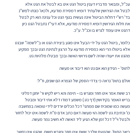
עכ"ל, ומבואר מדבריו דענין ביטול הגט אינו בא לבטל את הגט אלא
לבטל את הגירושין שלעתיד דומיא דמסירת מודעא, ולכאו' כונתו למש"נ
בד' רש"י דחלות הביטול אינה נעשית בגוף הגט וכל ענינה הוא רק לבטל
את חלות הגירושין דומיא דמסירת מודעא, אלא דעי"ז נתבטל הגט כיון
דהגט אינו עומד לגרש בו וכנ"ל. ע"כ.
כלומר, ביטול הגט על ידי הבעל אינו פוגע ביצירת הגט או ב"לשמה" שבגט
אלא ביטולו הרי הוא כמסירת מודעא על הרצון לנתינת הגט ובכך מפקיע
מהגט את ייעודו שהיה לשם גירושי האשה ובכך מבטלו מלהיות גט.
לתוס' – הנידון הוא אם גט הוא דיבור או מעשה
אולם בתוס' נראה כי צדדי הספק של הגמרא הם שונים, וז"ל:
רב ששת אמר אינו חוזר ומגרש בו – תימה והא ריש לקיש ור' יוחנן דפליגי
בריש האומר בקידושין (דף נט.) משמע דמודו דלא אתי דיבור ומבטל
מעשה כמו שמוכיח שם ממתני' דכל הכלים יורדים לידי טומאה במחשבה
כו' וכתיבת גט לשמה הוי מעשה דאם כתב אדם ס"ת לשמה אינו יכול לחזור
ולבטל וי"ל דכל זמן שלא הגיע ליד האשה לא חשיב גמר מעשה.
ביאר התוס', שהטעם שלרב ששת אינו חוזר ומגרש משום, שהגט אינו נחשב