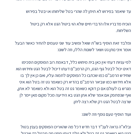
עד שיאמר בפירוש לא תיתן לה שהרי בטל שליחותו או יבטל בפירוש
הוכיח מדבריו אלו הדברי חיים שלא הוי ביטול הגט אלא רק ביטול
השליחות.
ומלבד זאת הוסיף בשו"ת שואל ומשיב עוד שני טעמים להתיר כאשר הבעל
אומר איני נותן גט ושאר לשונות הללו, וזה לשונו:
לפי עניות דעתי אין כאן בית מיחוש כלל, דבאמת רוב הפוסקים הסכימו
דאינו יכול לבטל גוף הגט, רק הרמב"ם דעתו דיכול לבטל הגט וחידוש הוא
שחידש הרמב"ם כמו שכתבו כל הפוסקים לתמוה עליו, ואם כן אין לך בו
אלא חידושו כמו שביאר הרמב"ם בהדיא רק כשאמר גט זה בטל הוא איני
מגרש בו לעולם אם כן דוקא כשאמר גט זה בטל הוא ולא כשאמר לא אתן,
ואף שנסתפק אם אמר שלא אתן הגט בא הידיעה מכל מקום מאן יימר לן
שרצה לבטל הגט רק שלא רצה ליתן.
ועוד הוסיף טעם נוסף וזה לשונו:
ובלא"ה נראה לענ"ד דבר חדש דכל מה שהאריכו הפוסקים בענין בטול
הגט הוא כשאמר גט זה בטל ולא גילה דעתו מפני מה מבטל רק שבטל