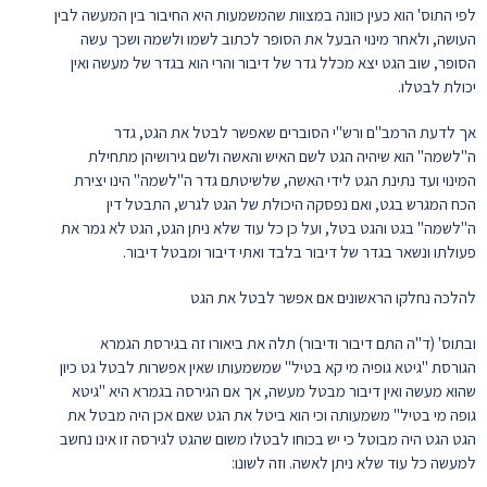
לפי התוס' הוא כעין כוונה במצוות שהמשמעות היא החיבור בין המעשה לבין
העושה, ולאחר מינוי הבעל את הסופר לכתוב לשמו ולשמה ושכך עשה
הסופר, שוב הגט יצא מכלל גדר של דיבור והרי הוא בגדר של מעשה ואין
יכולת לבטלו.
אך לדעת הרמב"ם ורש"י הסוברים שאפשר לבטל את הגט, גדר
ה"לשמה" הוא שיהיה הגט לשם האיש והאשה ולשם גירושיהן מתחילת
המינוי ועד נתינת הגט לידי האשה, שלשיטתם גדר ה"לשמה" הינו יצירת
הכח המגרש בגט, ואם נפסקה היכולת של הגט לגרש, התבטל דין
ה"לשמה" בגט והגט בטל, ועל כן כל עוד שלא ניתן הגט, הגט לא גמר את
פעולתו ונשאר בגדר של דיבור בלבד ואתי דיבור ומבטל דיבור.
להלכה נחלקו הראשונים אם אפשר לבטל את הגט
ובתוס' (ד"ה התם דיבור ודיבור) תלה את ביאורו זה בגירסת הגמרא
הגורסת "גיטא גופיה מי קא בטיל" שמשמעותו שאין אפשרות לבטל גט כיון
שהוא מעשה ואין דיבור מבטל מעשה, אך אם הגירסה בגמרא היא "גיטא
גופה מי בטיל" משמעותה וכי הוא ביטל את הגט שאם אכן היה מבטל את
הגט הגט היה מבוטל כי יש בכוחו לבטלו משום שהגט לגירסה זו אינו נחשב
למעשה כל עוד שלא ניתן לאשה. וזה לשונו: