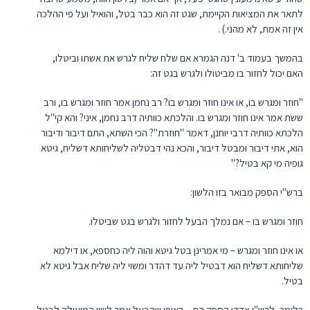
לתאר את המציאות הקיימת, שגט זה הוא כבר בטל, והואיל ועל פי ההלכה
אין זה אמת, לא מהני.) .
בהמשך בעמוד ב' דנה הגמרא אם שלח שליח לגרש את אשתו וביטלו,
האם יכול לחזור בו מביטולו ולגרש בגט זה:
"חוזר ומגרש בו, או אינו חוזר ומגרש בו? רב נחמן אמר חוזר ומגרש בו, ורב
ששת אמר אינו חוזר ומגרש בו. והלכתא כוותיה דרב נחמן, איני? והא קי"ל
הלכתא כוותיה דרבי יוחנן, דאמר "חוזרת"? הכי השתא, התם דיבור ודיבור
הוא, אתי דיבור ומבטל דיבור, והכא נהי דבטליה לשליחותא דשליח, גיטא
גופיה מי קא בטיל?"
ברש"י הספק מבואר בזו הלשון:
חוזר ומגרש בו – אם נמלך הבעל לחזור ולגרש בגט שביטלו.
או אינו חוזר ומגרש – מי אמרינן בטל גיטא והוה ליה כחספא, או דילמא
שליחותא דשליח הוא דבטיל ליה עד דהדר ומשוי ליה שליח אבל גיטא לא
בטיל.
כלומר, לרש"י צדדי הספק הם – באופן שהבעל אמר לשון המועילה לבטל