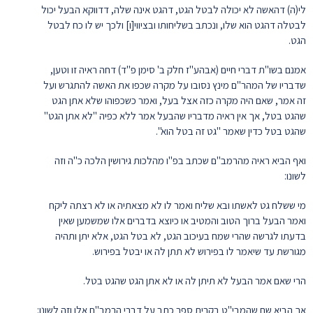
לי(ה) דהאשה לא יכולה לבטל הגט, דהגט אינה שלה, דדווקא הבעל יכול
לבטלה דהגט הוא שלו, ונכתב בשליחותו ובציווי[ו] ולכך יש לו כח לבטל
הגט.
אמנם בשו"ת דברי חיים (אבהע"ז חלק ב' סימן פ"ד) דחה ראיה זו וטען,
שדבריו של המהר"ם מינץ נסובו על מקרה שכפו את האשה להתגרש ועל
זה אמר, שאם היה מקרה כזה אצל בעל, ואמר כשכפוהו שלא אתן הגט
שהגט בטל, אך אין ראיה מדבריו שהבעל אמר ללא כפיה "לא אתן הגט"
שהגט בטל כדין שאמר "גט זה בטל הוא".
ואף הביא ראיה מהרמב"ם שכתב בפ"ו מהלכות גירושין הלכה כ"ה וזה
לשונו:
מי ששלח גט לאשתו ובא שליח ואמר לו לא מצאתיה או לא רצתה ליקח
ואמר הבעל ברוך הטוב והמטיב או כיוצא בדברים אלו שמשמען שאין
בדעתו לגרשה שהרי שמח בעיכוב הגט, לא בטל הגט, אלא יתן ותהיה
מגורשת עד שיאמר לו בפירוש לא תתן לה או יבטל בפירוש.
הרי שאם אמר הבעל לא תיתן לה או לא אתן הגט שהגט בטל.
אך הביא שם שהמבי"ט בקרית ספר כתב על דברי הרמב"ם אלו וזה לשונו: