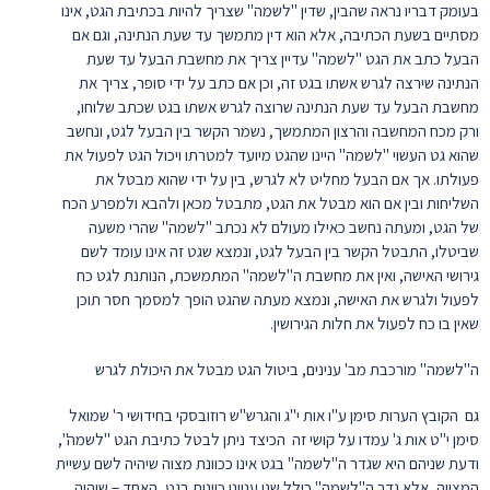
בעומק דבריו נראה שהבין, שדין "לשמה" שצריך להיות בכתיבת הגט, אינו
מסתיים בשעת הכתיבה, אלא הוא דין מתמשך עד שעת הנתינה, וגם אם
הבעל כתב את הגט "לשמה" עדיין צריך את מחשבת הבעל עד שעת
הנתינה שירצה לגרש אשתו בגט זה, וכן אם כתב על ידי סופר, צריך את
מחשבת הבעל עד שעת הנתינה שרוצה לגרש אשתו בגט שכתב שלוחו,
ורק מכח המחשבה והרצון המתמשך, נשמר הקשר בין הבעל לגט, ונחשב
שהוא גט העשוי "לשמה" היינו שהגט מיועד למטרתו ויכול הגט לפעול את
פעולתו. אך אם הבעל מחליט לא לגרש, בין על ידי שהוא מבטל את
השליחות ובין אם הוא מבטל את הגט, מתבטל מכאן ולהבא ולמפרע הכח
של הגט, ומעתה נחשב כאילו מעולם לא נכתב "לשמה" שהרי משעה
שביטלו, התבטל הקשר בין הבעל לגט, ונמצא שגט זה אינו עומד לשם
גירושי האישה, ואין את מחשבת ה"לשמה" המתמשכת, הנותנת לגט כח
לפעול ולגרש את האישה, ונמצא מעתה שהגט הופך למסמך חסר תוכן
שאין בו כח לפעול את חלות הגירושין.
ה"לשמה" מורכבת מב' ענינים, ביטול הגט מבטל את היכולת לגרש
גם הקובץ הערות סימן ע"ו אות י"ג והגרש"ש רוזובסקי בחידושי ר' שמואל
סימן י"ט אות ג' עמדו על קושי זה הכיצד ניתן לבטל כתיבת הגט "לשמה",
ודעת שניהם היא שגדר ה"לשמה" בגט אינו ככוונת מצוה שיהיה לשם עשיית
המצווה, אלא גדר ה"לשמה" כולל שני ענייני כוונות בגט, האחד – שיהיה