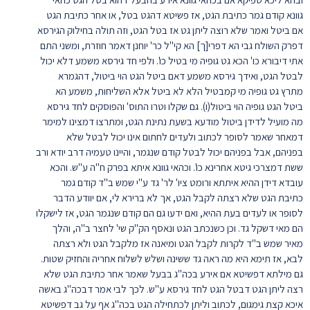
גוונא קודם גמר כתיבת הגט, אז פשיטא דהגט בטל, או אחר כתיבת הגט
אם ביטל ואמר שלא רוצה ליתן גט אז בטל הגט, וזה תולה בחילוק הגירסא
דפרק השולח גבי הא דפרי[ך] הא קי"ל כר' יוחנן דאמר חוזרת, ומשני התם
אתי דיבורא כו' הכא גט גופיה מי בטיל כו'. ולפי חד גירסא משמע דלא יכול
לבטל הגט, ואידך גירסא משמע דאם ביטל הגט הוי ביטול, דהגמרא
מתרץ גט גופיה מי קמבטיל הלא לא ביטל אלא השליחות, משמע הא
ביטל הגט גופיה הוי ביטול(ו). גם שקלו וטרו התוס' והפוסקים לחד גירסא
מה מועיל לדידן ביטול מודעא בשעת נתינת הגט, ומתרצו דמצינו למימר
דמאחר שאמר לסופר לכתוב ולעדים לחתום אינו יכול לבטל שלא
בפניהם, אבל בפניהם יכול לבטל קודם שנגמר, והיינו טעמיה דרב יודא ורב
ששת דמצרכי גיטא אחרינא כו'. וכהאי גוונא איתא בפרק ח"ה ע"ש. והכא
עובדא דידן ההיא איתתא ורומט ציו' לר' גד ע"י שמש ב"ד קודם גמר
כתיבת הגט שלא רצתה לקבל הגט, אך לא ברירא לי, אם יוודע הדבר
לסופר או לעדים בעת ההיא, ואם ידעו גם הם קודם שנגמר הגט, אז לישקלו
הם מאי דשקל גד. וכן כשנכתב הגט ונאסף הק"ק שי' לחצר ב"ה, והלך
מאיר שמש ב"ד לקרות לקבל הגט ומיאנה אז מלקבל הגט ולא רצתה
לבא, אז תימא היא מה ראה גד ששינה ושלש לשלוח אחריה והחזיק שטות.
גם מילתא דפשיטא אם אירע בכה"ג בבעל שאמר אחר כתיבת הגט שלא
רצה ליתן הגט דבטל הגט לחד גירסא ע"ש. לכך לבי אמר דבכה"ג באשה
איכא קצת גימגום, לכתוב וליתן לכתחילה הגט בכה"ג אף על גב דפשיטא