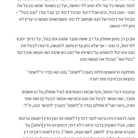
לגמר מעשה כל עוד ולא הגיע ליד האשה, ועל כן כשאמר שהוא מבטל את
הגט – הגט בטל, וכמו שכל דיבור מבטל דיבור כך גם דיבורו "הגט בטל" –
מבטל את דיבורו של הגט שנחשב לדיבור משום שאינו מעשה כי עדיין לא
ניתן לידי האשה.
אם כן רב נחמן שחולק על רב ששת וסובר שהגט אינו בטל, על כרחך יסבור
לפי תוס', כי הגט – אף שלא ניתן עדיין נחשב למעשה, ודיבורו לבטל את
הגט אינו יכול להשפיע על כשרותו של הגט כיון שהגט הוא מעשה ואין דיבור
"בטל הוא" מבטל את מעשה הגט.
מחלוקת הראשונים תלויה באם ה"לשמה" בגט הוא כגדר ה"לשמה"
במצוות ובכתיבת ספר תורה
ובהבנת דברי התוס', וכפי שביארו האחרונים לעיל שחולק על הראשונים
וסובר, שאי אפשר לבטל את הגט וכמו שאי אפשר לבטל קדושת ספר
תורה, ביאר הגר"ח שחלקו בגדר ה"לשמה" הנצרך להכשר הגט, וז"ל:
והנה לכאורה היה נראה לומר דהדין דלשמה הוי כעין הדין דמצוות צריכות
כוונה, אבל כשנעיין בדבר נראה דלא דמי, דהתם הוי הדין [החיוב] על
הגברא שהוא צריך לחשוב לשם מצוה, משא"כ בדין לשמה דאין זה דין