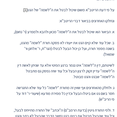
על פי דעת הריטב"א משום שיכול לבטל את ה"לשמה" של הגט
[1]
.
ונחלקו האחרונים בביאור דברי הריטב"א:
א. הביאור הוא שיכול לבטל את ה"לשמה" מכאן ולהבא ולמפרע (ר' נחום),
ב. שכל עוד שלא קיים הגט את ייעודו לא פסקה תורת "לשמה" מהגט,
בשונה מספר תורה, ועל כן יכול הבעל לבטלו (הגר"ח, ר' אלחנן ור'
שמואל).
לשיטתם, דין ה"לשמה" אינו נגמר ברגע המינוי אלא עד שניתן לאשה דין
ה"לשמה" עדיין זקוק לרצון הבעל וכל עוד שזה נפסק גם מתבטל
ה"לשמה" שבגט והגט מבוטל.
ג. ולחלק מהאחרונים אף שאין זה מתורת "לשמה" כל עוד שלא התגרשה
חסר בשם גט אם ביטלו הבעל וכדין כל מסירת מודעא (שיעורי ר' דוד על
פי הריב"ש).
ד. ולפי התורת גיטין (בדעת הרמב"ם) ה"וכתב" של התורה מתייחס לבעל,
וכל עוד שהבעל מבטל את רצונו בגט נחשב הדבר שהבעל לא כתב והגט