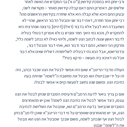
ורבי יוחנן היא במסכת קידושין (נ"ט א') גבי המקדש את האשה לאחר
שלשים יום, דאמרינן התם דאם קבלה קידושין מאחר – מקודשת לשני,
ובעינן התם היכא שלא קבלה היא אלא שחזרה בקידושין הראשונים מהו?
רבי יוחנן אמר חוזרת, דאתי דבור שני ומבטל הדבור הראשון, שהרי לא
נשתעבדה היא לבעל אלא בדבור (דאלו) [דהיינו] ברצונה שנתרצית היא
להתקדש לו, והכא נמי היאך חוזר ומגרש בו ולא אמרינן דבטולי בטליה
לדבור ראשון שצוה לכתוב הגט לשמה, וליהוי כאילו לא נכתב לשמה כלל,
ופרקינן הכי השתא, התם דבור ודבור הוא, ואתי דבור ומבטל דבור,
וכדפרישנא, אבל הכא נהי דבטליה לשליחותיה דשליח שאינו אלא דבור
אבל גט דאיכא ביה מעשה – מי קא בטיל?
העולה מדברי הריטב"א שאם היה אפשר לבטל את הגט שכבר נכתב, היה
זה על ידי שבביטולו הוא מבטל את מחשבת ה"לשמה" שהיתה בעת
כתיבת הגט. ומשום שגט נחשב למעשה קיים אי אפשר לבטלו.
ואם כן צריך ביאור לדעת הרמב"ם ודעימיה הסוברים שניתן לבטל את הגט
עצמו, כיצד אפשר לבטל את כתיבת הגט לשמה? ואכן יש מהאחרונים
הסוברים שהביאור בדעת הרמב"ם הוא, שמבטל את השליחות לכתיבת
הגט, אך יש מהאחרונים שאומרים על פי דברי הריטב"א שאכן לרמב"ם ניתן
לבטל הגט אף שנכתב לשמה, משום שבכך שמבטל את הגט הוא מבטל
את ה"לשמה" שבגט