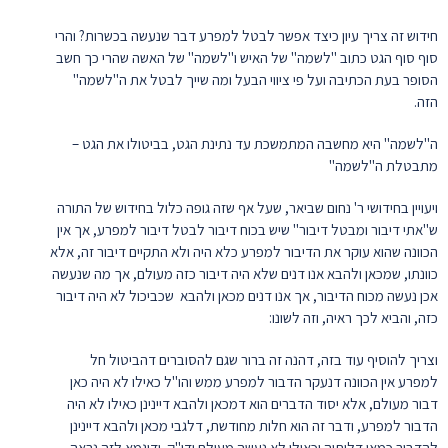
חידוש זה צריך עיון כיצד אפשר לבטל למפרע דבר שנעשה בכשרות? והרי
סוף סוף הגט כתוב "לשמה" של האיש ו"לשמה" של האשה שהרי כך חשב
הסופר בעת הכתיבה ועל פי ציווי הבעל ומה שייך לבטל את ה"לשמה"
הזה.
ה"לשמה" היא מחשבה המתמשכת עד נתינת הגט, בביטולו את הגט –
מתבטלת ה"לשמה"
ויעויין בחידושי ר' נחום שביאר, שעל אף שזה גופה כלול בחידוש של התורה
ש"אתי דיבור ומבטל דיבור" שיש בכוח דיבור לבטל דיבור למפרע, אך אין
הכוונה שהוא עוקר את הדיבור למפרע כלא היה ולא התקיים דיבור זה, אלא
כוונתו, שמכאן ולהבא אנו דנים שלא היה דיבור כזה מעולם, אך מה שנעשה
אכן נעשה מכוח הדיבור, אך אנו דנים מכאן ולהבא שכביכול לא היה דיבור
כזה, והביא לכך ראיה, וזה לשונו:
וצריך להוסיף עוד בזה, דהנה זה ברור שגם להסוברים דהביטול חל
למפרע אין הכוונה דנעקר הדבור למפרע ממש והו"ל כאילו לא היה כאן
דבור מעולם, אלא יסוד הדברים הוא דמכאן ולהבא דיינינן כאילו לא היה
הדבור למפרע, ודבר זה הוא חלות מחודשת, דלגבי מכאן ולהבא דיינינן
להדבור כמאן דליתיה וכאילו לא נעשה מעולם ודו"ק. ודוגמא לזה נראה