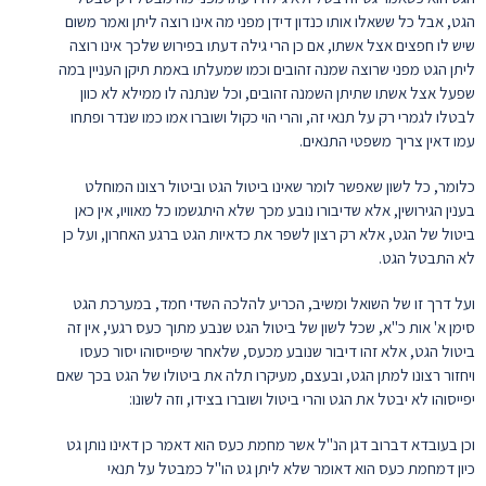
הגט, אבל כל ששאלו אותו כנדון דידן מפני מה אינו רוצה ליתן ואמר משום
שיש לו חפצים אצל אשתו, אם כן הרי גילה דעתו בפירוש שלכך אינו רוצה
ליתן הגט מפני שרוצה שמנה זהובים וכמו שמעלתו באמת תיקן העניין במה
שפעל אצל אשתו שתיתן השמנה זהובים, וכל שנתנה לו ממילא לא כוון
לבטלו לגמרי רק על תנאי זה, והרי הוי כקול ושוברו אמו כמו שנדר ופתחו
עמו דאין צריך משפטי התנאים.
כלומר, כל לשון שאפשר לומר שאינו ביטול הגט וביטול רצונו המוחלט
בענין הגירושין, אלא שדיבורו נובע מכך שלא היתגשמו כל מאוויו, אין כאן
ביטול של הגט, אלא רק רצון לשפר את כדאיות הגט ברגע האחרון, ועל כן
לא התבטל הגט.
ועל דרך זו של השואל ומשיב, הכריע להלכה השדי חמד, במערכת הגט
סימן א' אות כ"א, שכל לשון של ביטול הגט שנבע מתוך כעס רגעי, אין זה
ביטול הגט, אלא זהו דיבור שנובע מכעס, שלאחר שיפייסוהו יסור כעסו
ויחזור רצונו למתן הגט, ובעצם, מעיקרו תלה את ביטולו של הגט בכך שאם
יפייסוהו לא יבטל את הגט והרי ביטול ושוברו בצידו, וזה לשונו:
וכן בעובדא דברוב דגן הנ"ל אשר מחמת כעס הוא דאמר כן דאינו נותן גט
כיון דמחמת כעס הוא דאומר שלא ליתן גט הו"ל כמבטל על תנאי