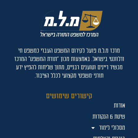
מרכז מ.ל.מ פועל לקידום המשפט העברי כמשפט חי
ורלוונטי בישראל. באמצעות מכון “תורת המשפט” המרכז
מכשיר דיינים וטוענים רבניים, מתוך שליחות להפיץ ידע
תורני־משפטי מקצועי לכלל הציבור.
קישורים שימושים
אודות
שיטת 6 הנקודות
מסלולי לימוד