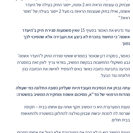
שבתיק בו עוצמת הראיה היא 2 ומטה, ייסגר התיק בעילה של היעדר
אשמה, ואילו בתיק שעוצמת הראיות בו מעל 2 ייסגר בעילה של 'חוסר
ראיות'."
עוד נדגיש את האמור בסעיף 15 ש
אין משמעות סגירת תיק ב'היעדר
אשמה' כי החשוד בהכרח לא ביצע את העבירה אלא שהסיכוי לכך
נמוך
.
כאמור, במקרה דנן שנאמר במפורש ששינוי סגירת התיק ל'היעדר אשמה'
נבע משיקולי התחשבות בבקשת המשיב, בוודאי צריך לאזן זאת במסגרת
הכרעה בתביעת כתובה כאשר באים להפסיד לאישה את הכתובה בגין
תלונתה נגד הבעל.
עתה נבחן את הנסיבות העובדתיות שעליהן נסובה התלונה כפי שעולה
מהדוח הרפואי של מד"א, מסיכום אשפוז ומחקירת המשיב במשטרה:
טענת המערערת היא כי המשיב תקף אותה עם אחותו בבית – תקיפה
שגרמה לה למכות יבשות שבגינן נאלצה להתלונן במשטרה ולהתאשפז
בבית חולים.
טענת המשיב היא כי לא הכה את המערערת אלא הציל את אחותו ממכות