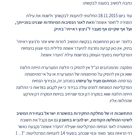
כתבה למשיב במענה לבקשתו:
עוד ביום 18.11.2015 החלטתי להיענות לבקשתך ולשנות את עילת
הסגירה ל'חוסר אשמה'
וזאת לאור הנסיבות המיוחדות שצוינו בפנייתך,
ועל אף שקיים אף מעבר ל'ניצוץ ראייתי' בתיק
.
כלומר: יש כאן התחשבות בבקשת המשיב למרות שיש יותר מ'ניצוץ ראייתי'
בתיק. אין כאן קביעה נחרצת להיעדר אשמה פלילית כפי שצוין בהנחיות
הפרקליטות בסעיף העוסק בפרשנות עילת 'היעדר אשמה'.
מסקנה: מהמכתבים הנ"ל אין להסיק כי תלונת המערערת הייתה תלונת
שווא וכן אין להסיק על מהימנותה של המערערת או על אי־מהימנותה
בגרסתה.
הנחתום מעיד על עיסתו
במכתב זה, ובצירוף הנחיות
הפרקליטות המונחות לפנינו עולה בבירור כי אין לקבוע בוודאות כי התלונה
הייתה תלונת שווא במקרה דנן וכפי שנרחיב בניתוח המקרה דנן והרקע
שהתלווה אליו.
התחשבות זו של מחלקת החקירות במשטרת ישראל בעתירת המשיב
לשינוי ההחלטה הקודמת, יש להביא בחשבון
גם אם נקבל את תשובת
המשטרה לאור הנחיות הפרקליטות שעילת 'היעדר אשמה' נקבעת כאשר
רף הראיות נמוך מאוד וכפי שנכתב בסעיף 14 להנחיות הפרקליטות: "[…]