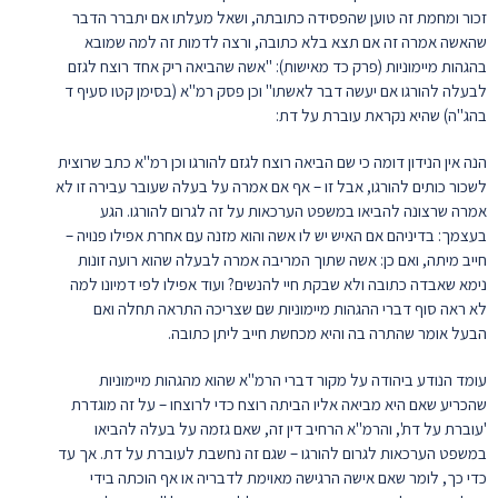
זכור ומחמת זה טוען שהפסידה כתובתה, ושאל מעלתו אם יתברר הדבר
שהאשה אמרה זה אם תצא בלא כתובה, ורצה לדמות זה למה שמובא
בהגהות מיימוניות (פרק כד מאישות): "אשה שהביאה ריק אחד רוצח לגזם
לבעלה להורגו אם יעשה דבר לאשתו" וכן פסק רמ"א (בסימן קטו סעיף ד
בהג"ה) שהיא נקראת עוברת על דת:
הנה אין הנידון דומה כי שם הביאה רוצח לגזם להורגו וכן רמ"א כתב שרוצית
לשכור כותים להורגו, אבל זו – אף אם אמרה על בעלה שעובר עבירה זו לא
אמרה שרצונה להביאו במשפט הערכאות על זה לגרום להורגו. הגע
בעצמך: בדיניהם אם האיש יש לו אשה והוא מזנה עם אחרת אפילו פנויה –
חייב מיתה, ואם כן: אשה שתוך המריבה אמרה לבעלה שהוא רועה זונות
נימא שאבדה כתובה ולא שבקת חיי להנשים? ועוד אפילו לפי דמיונו למה
לא ראה סוף דברי ההגהות מיימוניות שם שצריכה התראה תחלה ואם
הבעל אומר שהתרה בה והיא מכחשת חייב ליתן כתובה.
עומד הנודע ביהודה על מקור דברי הרמ"א שהוא מהגהות מיימוניות
שהכריע שאם היא מביאה אליו הביתה רוצח כדי לרוצחו – על זה מוגדרת
'עוברת על דת', והרמ"א הרחיב דין זה, שאם גזמה על בעלה להביאו
במשפט הערכאות לגרום להורגו – שגם זה נחשבת לעוברת על דת. אך עד
כדי כך, לומר שאם אישה הרגישה מאוימת לדבריה או אף הוכתה בידי