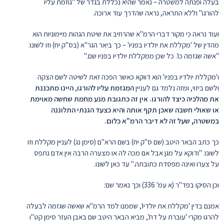
בעלה ופנתה למשטרה – נאמר שהיא נכללת בגדר של "גוזמת עליו
להורגו" וללא התראה, נראה שהדרך עוד ארוכה.
ועוד נראה כי מקור דברי הרמ"א שהרחיב את שיטת הגהות מיימוניות הוא
מהדין של 'מקללת את יולדיו בפניו' – כך ביאר הגר"א (בס"ק יח) וזו לשונו:
"אשה שגזמה כו'. כל שכן ממקללת יולדיו בפניו שם."
ו'מקללת יולדיו בפניו' הוא דווקא כאשר הפכה זאת לשיטה לשם הצקה
ולשם ביזוי, ומזה נלמד גם לעניין
המגזמת עליו להורגו
,
היינו מתכננת
את מהלכיה כיצד להורגו. אין זה כתגובת מנע מחמת שחשה מאוימת
או שאולי חשבה שאכן תקף אותה והיא כצעד הגנתי התלוננה
במשטרה, שעל זה לא דיבר הרמ"א כלום.
כך כתב הבאר היטב (שם ס"ק יח) בשם הרא"ם (סימן נג) לעניין מקללת וזו
לשונו: "ודוקא על מגן אבל אם מכה לה או מצערה הרבה אין אדם נתפס
על צערו ואינה מפסדת כתובתה." עד כאן לשונו.
וכן הסיקו בפד"ר (א עמ' 336) וכך נאמר שם:
אמנם בדין 'מקללת את יולדיו', שממנו למד הרמ"א שאשה שגזמה לבעלה
להרגו מקרי 'עוברת על דת', מביא הבאר היטב שם באבן העזר סימן קט"ו