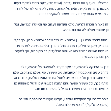
הכלכלי – והעדיף את מקום עבודתו (ואינני מביע דעה ביחס לשיקול דעתו
אם צודק היה או לא) על פניה של אשתו, כלומר, לא שהוא לא יכול לחיות
עימה אלא שהעדיף את עתידו מאשר להשקיע בבת זוגו.
זה לא היה הכרח לגרשה, אלא העדפה לעזוב את האישה ולגרשה, ועל
כן יתכבד וישלם לה את כתובתה.
וביחס לדברי הרה"ג […] שליט"א, די בכך שהרב שליט"א הבין, וכך כתב
בדבריו, שאכן היו חילוקי דעות בתחילת הדרך ביניהם בשביל לערער את
האשמת האישה כביכול היא האשמה הבלעדית בפירוק הבית, אך לטענתו
אין הצדקה למעשיה.
אכן אין הצדקה למעשיה, אך אין תפקידנו להענישה על מעשיה, אלא
להחליט אם היא מפסידה כתובתה. ואם מעשיה, אף שאינם מוצדקים, אינם
פרי מחשבת זדון של אחת שרוצה לחסל את חיי הזוגיות שלהם, אם גם הוא
שותף לכך, וכל מעשיה אפשר שהם תגובה למעשיו שלו ולשל משפחתו גם
אם אינם נכונים – אין במעשיה בשביל להפסידה כתובתה.
ביחס לדבריו על המקללת מולידיו, נעלמו מעיניו דברי הפתחי תשובה
(סימן קטו ס"ק י*): "דוקא מקללת בשם".