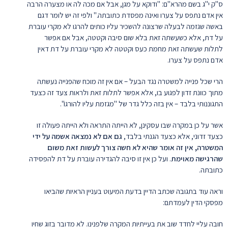
ס"ק י"ג בשם מהרא"ם: "ודוקא על מגן, אבל אם מכה לה או מצערה הרבה
אין אדם נתפס על צערו ואינה מפסדת כתובתה." ולפי זה יש לומר דגם
באשה שגזמה לבעלה שרצונה להשכיר עליו כותים להרגו לא מקרי עוברת
על דת, אלא כשעשתה זאת בלא שום סיבה וקטטה, אבל אם אפשר
לתלות שעשתה זאת מחמת כעס וקטטה לא מקרי עוברת על דת דאין
אדם נתפס על צערו.
הרי שכל פנייה למשטרה נגד הבעל – אם אין זה מוכח שהפנייה נעשתה
מתוך כוונת זדון לפגוע בו, אלא אפשר לתלות זאת ולראות צעד זה כצעד
התגוננותי בלבד – אין בזה כלל גדר של "מגזמת עליו להורגו".
אשר על כן במקרה שבו עסקינן, לא הייתה התראה ולא הייתה פעולה זו
כצעד זדוני, אלא כצעד הגנתי בלבד,
גם אם לא נמצאה אשמה על ידי
המשטרה, אין זה אומר שהיא לא חשה צורך לעשות זאת משום
שהרגישה מאוימת
. ועל כן אין זו סיבה להגדירה עוברת על דת להפסידה
כתובתה.
וראה עוד בתגובה שכתב הדיין בדעת המיעוט בעניין הראיות שהביאו
מפסקי הדין לעמדתם:
חובה עליי לחדד שוב את בעייתיות המקרה שלפנינו. לא מדובר בזוג שחיו