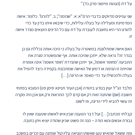
על דת (הגהות מיימוני פרק כד)."
שני עניינים מדויקים בדברי הרמ"א: א. "שגזמה"; ב. "להרגו". כלומר: אישה
המדמיינת ומעלילה על בעלה עלילות, כדי שיבואו איתו בדין עד כדי
להורגו הרי היא נחשבת לעוברת על דת עם כל הדינים היוצאים מגדר אישה
זו.
האם אישה שמתלוננת במשטרה על בעלה כי היכה אותה נכללת גם כן
בגדר זה? נראה שלא. ייתכן שהיכה אותה. אף שהמשטרה סגרה את
התביעה 'מחוסר אשמה', אך ייתכן שהגדרת 'חוסר אשמה' אינה אומרת
שהייתה זו הגזמה או דמיון של האישה שמתכננת בקפידה כיצד להפיל את
בעלה ולהכשילו עד כדי מאסר או הריגה […]
מלבד הנ"ל יעוין בנודע ביהודה (אבן העזר תניינא סימן פט) המובא בפתחי
תשובה (שם) שהתנה זאת רק אם קדם לכך התראות ורק אם אכן היה מקרה
זה עשוי להביא לידי הריגה, וזו לשונו:
קבלתי מכתבו […] ועל דבר הטענה שבין איש לאשתו שטענה שאין לו
גבורת אנשים והוא הודה – הנה זה פשוט שכיון שהודה יוציא ויתן כתובה.
ומה ששאל שהאיש טען שאשתו הוציאה עליו קול שמזנה עם זכרים במשכב