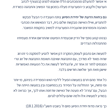
אי אפשר להתעלם מהמכתבים הללו שהונחו לפנינו (במצורף לכתב
הערעור) ולקבוע כי המערערת פעלה במכוון נגד המשיב והתנהגה כמורדת.
גם בחוות הדעת של יחידת הסיוע
צוינה העובדה כי הבעל מבקש
להתגרש, ואילו האישה מבקשת שלום בית, דבר המאשש את מכתבי
האהבה והמסרונים שהעבירה המערערת למשיב בתקופת המשבר.
נצטט קטע נוסף של הדיין שבעמדת המיעוט שהתרשם אחרת מעמיתיו
מהתנהלות הצדדים:
למעשה אם נתבונן לעומק המקרה דנן אפשר להגיע למסקנה כי זהו זוג
שהיה מאוד לא מודרך, עם התנהגות שאיננה תואמת התנהגות של זוג טרי
המנסים לחזר זה אחר זה, ש'הצליחו' לעשות את כל הטעויות האפשריות
שישנן וזאת תוך שלושה חודשים בלבד.
כל אחד מהם תרם במעשהו הפעיל לליבוי האש המפרידה ביניהם, מי יותר
ומי פחות, אך ההחלטה על הפירוד בין במחשבה ובין במעשה הייתה של
הבעל, עם 'עזרה' לא מעטה של האישה שדחפה אותו לכך, אך כנראה לא
במודע למעשיה אלו ולמה שהם עלולים לגרום.
כך נראה מדוח יחידת הסיוע מיום ח' בשבט תשע"ו (18.1.2016):