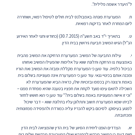
ל"היעדר אשמה פלילית".
ח. המערערת פונתה באמבולנס לבית חולים לטיפול רפואי, ושוחררה
ליום המחרת לאחר בדיקות רפואיות.
ט. בתאריך י"ד באב תשע"ה (30.7.2015) (כחודש וחצי לאחר האירוע
הנ"ל) הגיש המשיב תביעת גירושין בבית הדין.
י. עילות התביעה של המשיב: המערערת הרחיקה את המשיב מהבית
באמצעות צו הרחקה ותלונת שווא על אלימות שהפעילו המשיב ואחותו
כביכול כלפיה. עוד טען כי המערערת מקללת ומבזה את המשיב ואת הוריו
ומכנה אותם בכינויי גנאי. עוד טען כי המערערת אינה מעוניינת בשלום בית
באמת ורצונה רק בכספו ובזכויות שלו, כראיה הביא שהמערערת לא
השכילה לתאם עימו מועד לקחת את חפציו בטענה שהיא מפחדת ממנו –
"וכי זו אישה המעוניינת באמת בשלום בית?" עוד טען כי הוא חושש לחזור
לביתו שמא המערערת תשוב ותתלונן עליו בתלונת שווא – דבר שיכול
לפגוע בעיסוקו. לסיכום ביקש להכריז עליה כמורדת ולהפסידה ממזונותיה
ומכתובתה.
יא. הצדדים הופנו ליחידת הסיוע של בית הדין שהמציאה לבית הדין
חוות דעת כי המשיב מבקש להתגרש ואילו המערערת מבקשת שלום בית,