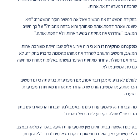
שהכתה המערערת את אחותו.
בחקירת המשטרה את המשיב שאל את המשיב חוקר המשטרה: "היא
טוענת שאתה דחפת אותה מאחותך והיא ברחה מהבית?" על כך השיב
המשיב: "שחררתי את אחיזתה בשיער אחותי ולא דחפתי אותה."
מסקנתנו מחקירה זו
היא כי היה אירוע אלים שבו הייתה מעורבת אחות
המשיב, והמשיב התערב לשחרר את אחותו מהמכות כדבריו בחקירה. לא
ברור אם הפעלת שחרור מאחיזת השיער נעשתה באלימות אחרת מדחיפה
כגרסת המשיב או לא.
לעולם לא נדע מי אכן דובר אמת, אם המערערת בגרסתה כי גם המשיב
הכה אותה, או המשיב הגורס שרק שחרר את אחותו מאחיזת המערערת
בשערה.
מה שברור הוא שהמערערת פונתה באמבולנס ושבדוח הרפואי נרשם בתוך
הדברים: "טופלה בקיבוע לידה בשל כאבים."
בסיכום האשפוז בבית חולים צוין שהמערערת הגיעה בהכרה מלאה ובמצב
כללי משביע רצון, אולם בתוצאות בדיקת הצילומים נכתב "ללא עדות