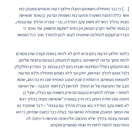
[…] כי כבר מתחילת נישואיהם התגלו חילוקי דעות מהותיים ומאבקי כוח
אשר כללו הזמנת משטרה והתערבות משפחת הגרעין. כן נאמר שהאישה
מצויה בהליך רגשי לא פשוט עקב הפרידה, ובו – עוברת תהליך עם עצמה,
כן נאמר שלאור הקרע העמוק אין בסיס לשיקום הנישואין. עוד נאמר כי
הצדדים זקוקים להחלטה שיפוטית לעזור להם להיפרד מהר ככל האפשר.
כלומר חילוקי הדעות בינם גרמו להם לא להיות באותה נקודה שהיו אמורים
להיות סמוך ונראה לנישואיהם. במקום להתעסק בעצמם ובזוגיות שלהם,
הם התעסקו בשלל המחיצות שגבהו בינם לבין עצמם. כך המדרון החלקלק
גלגל אותם להליך הגירושין, ייתכן אף ללא כוונתם מתחילה וללא מודעות
לתוצאות מעשיהם. זו הסתירה שבין המצב האמיתי שבו היו בני הזוג, שהוא
מצב של התנהגות של זוג ההולך לגירושין לבין חוסר ההבנה – של האישה
לפחות – שעליה להתגרש ובעצם תם פרק נישואיה עם בעלה, שעל כן
זיהתה זאת יחידת הסיוע בית הדין באומרה "שהאישה מצויה בהליך רגשי
לא פשוט עקב הפרידה בוא עוברת תהליך עם עצמה" – דבר שמסביר גם
את המשך המאבק שמנהלת האישה נגד בעלה כבר כמעט שנתיים, כי היא
מוצאת עצמה בהליך שלא התכוונה אליו ואינה מרגישה כי ניתנה לה
ההזדמנות לנסות לחיות חיי זוגיות מאושרים ותקינים.