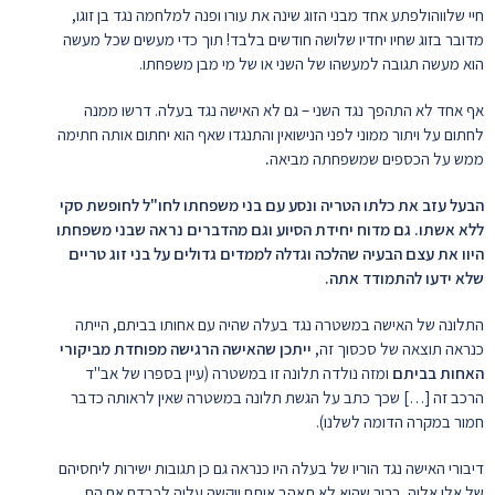
חיי שלווהולפתע אחד מבני הזוג שינה את עורו ופנה למלחמה נגד בן זוגו,
מדובר בזוג שחיו יחדיו שלושה חודשים בלבד! תוך כדי מעשים שכל מעשה
הוא מעשה תגובה למעשהו של השני או של מי מבן משפחתו.
אף אחד לא התהפך נגד השני – גם לא האישה נגד בעלה. דרשו ממנה
לחתום על ויתור ממוני לפני הנישואין והתנגדו שאף הוא יחתום אותה חתימה
ממש על הכספים שמשפחתה מביאה
.
הבעל עזב את כלתו הטריה ונסע עם בני משפחתו לחו"ל לחופשת סקי
ללא אשתו. גם מדוח יחידת הסיוע וגם מהדברים נראה שבני משפחתו
היוו את עצם הבעיה שהלכה וגדלה לממדים גדולים על בני זוג טריים
שלא ידעו להתמודד אתה.
התלונה של האישה במשטרה נגד בעלה שהיה עם אחותו בביתם, הייתה
כנראה תוצאה של סכסוך זה,
ייתכן שהאישה הרגישה מפוחדת מביקורי
האחות בביתם
ומזה נולדה תלונה זו במשטרה (עיין בספרו של אב"ד
הרכב זה […] שכך כתב על הגשת תלונה במשטרה שאין לראותה כדבר
חמור במקרה הדומה לשלנו).
דיבורי האישה נגד הוריו של בעלה היו כנראה גם כן תגובות ישירות ליחסיהם
של אלו אליה. ברור שהיא לא תאהב אותם ויקשה עליה לכבדם אם הם