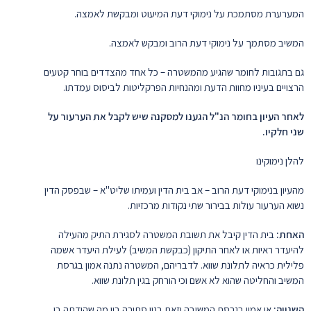
המערערת מסתמכת על נימוקי דעת המיעוט ומבקשת לאמצה.
המשיב מסתמך על נימוקי דעת הרוב ומבקש לאמצה.
גם בתגובות לחומר שהגיע מהמשטרה – כל אחד מהצדדים בוחר קטעים
הרצויים בעיניו מחוות הדעת ומהנחיות הפרקליטות לביסוס עמדתו.
לאחר העיון בחומר הנ"ל הגענו למסקנה שיש לקבל את הערעור על
שני חלקיו.
להלן נימוקינו
מהעיון בנימוקי דעת הרוב – אב בית הדין ועמיתו שליט"א – שבפסק הדין
נשוא הערעור עולות בבירור שתי נקודות מרכזיות.
האחת:
בית הדין קיבל את תשובת המשטרה לסגירת התיק מהעילה
להיעדר ראיות או לאחר התיקון (כבקשת המשיב) לעילת היעדר אשמה
פלילית כראיה לתלונת שווא. לדבריהם, המשטרה נתנה אמון בגרסת
המשיב והחליטה שהוא לא אשם וכי הורחק בגין תלונת שווא.
השנייה:
אי אמון בגרסת המשיבה וזאת בגין סתירה בין מה שהודתה בו