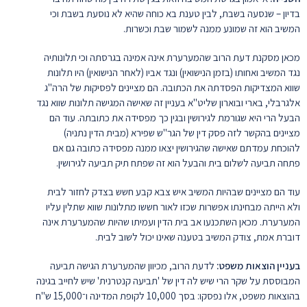
בדיון – שנסעה בשבת, לבין טענת בא כוחה שהיא לא נוסעת בשבת וכי
המשיב הוא זה שמונע ממנה לשמור שבת וכשרות.
מכאן מסקנת דעת הרוב שהמערערת אינה אמינה בגרסתה וכי תלונותיה
נגד המשיב ואחותו (בזמן הנישואין) ונגד אביו (לאחר הנישואין) היו תלונות
שווא המצדיקות הפסדתה את הכתובה. הם מציינים לפסיקות של הרה"ג
אלגרבלי, בארי ובוארון שליט"א בעניין זה שאישה המגישה תלונות שווא נגד
הבעל הרי היא שגורמת לגירושין ובגין כך מפסידה את כתובתה. עוד הם
מציינים בהקשר לזה פסק דין של הגר"ש שפירא (מבית הדין נתניה)
להוכחת עמדתם שאישה שהגירושין יצאו ממנה מפסידה כתובה גם אם
פתחה תביעה לשלום בית והבעל הוא זה שפתח תיק תביעה לגירושין.
עוד הם מציינים שבהיות המשיב איש צבא קבע חשש בצדק לחזור לבית
ולא הייתה מבחינתו אפשרות שכזו לאור חששו מתלונות שווא שתלין עליו
המערערת. מכאן השתכנעו אב בית הדין ועמיתו שהיות שהמערערת אינה
דוברת אמת, צודק המשיב בטענה שאינו יכול לשוב לבית.
בעניין הוצאות משפט:
לדעת הרוב, מכיוון שהמערערת הגישה תביעה
המבוססת על שקר הרי שיש לה דין של 'תביעה קנטרנית' שיש לחייב בגינה
בהוצאות משפט, אלו נפסקו: בסך 10,000 לקופת המדינה ו־15,000 ש"ח