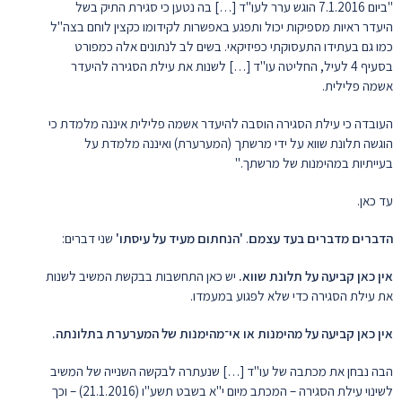
"ביום 7.1.2016 הוגש ערר לעו"ד […] בה נטען כי סגירת התיק בשל
היעדר ראיות מספיקות יכול ותפגע באפשרות לקידומו כקצין לוחם בצה"ל
כמו גם בעתידו התעסוקתי כפיזיקאי. בשים לב לנתונים אלה כמפורט
בסעיף 4 לעיל, החליטה עו"ד […] לשנות את עילת הסגירה להיעדר
אשמה פלילית.
העובדה כי עילת הסגירה הוסבה להיעדר אשמה פלילית איננה מלמדת כי
הוגשה תלונת שווא על ידי מרשתך (המערערת) ואיננה מלמדת על
בעייתיות במהימנות של מרשתך."
עד כאן.
הדברים מדברים בעד עצמם
.
'הנחתום מעיד על עיסתו'
שני דברים:
אין כאן קביעה על תלונת שווא.
יש כאן התחשבות בבקשת המשיב לשנות
את עילת הסגירה כדי שלא לפגוע במעמדו.
אין כאן קביעה על מהימנות או אי־מהימנות
של המערערת בתלונתה.
הבה נבחן את מכתבה של עו"ד […] שנעתרה לבקשה השנייה של המשיב
לשינוי עילת הסגירה – המכתב מיום י"א בשבט תשע"ו (21.1.2016) – וכך