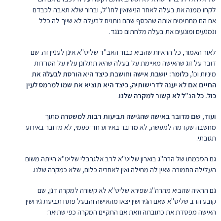
לקחו ממנה את בעלה לאחר הנישואין לחו"ל, וברור שלא תאבה לכבדם
אם הם מחתימים אותה שהכסף שהם נותנים לבעלה לא שייך לה כלל
ונמנעים ומונעים את בעלה מלחתום כנגד.
לאור האמור, כל הראיות שהביא כבוד האב"ד שליט"א אינן לעניין זה. שם
דובר על זוג שהאישה מאיימת על בעלה שהיא תתלונן עליו על הטרדות
מיניות וכו',
כלומר: יושבת
אישה וחושבת כיצד היא הורסת לבעלה את
החיים אם לא יענה לדרישותיה, כיצד היא תוציא את שמו למרמס לעין
כול. כל הנ"ל לא קשור למקרה שלנו
.
ועוד
,
שם מדובר באישה שהגישה תביעות רבות למשטרה
מתוך
מחשבה שקדמה למעשה, לא מדובר באירוע חד־פעמי, לא מדובר באירוע
תגובתי.
גם הסכמתו של הרה"ג בוארון שליט"א לרב אלגרבלי שליט"א הייתה משום
העלילה החמורה שאין לה מחילה ואין לאחריה כלום, שלא כמקרה שלנו.
גם הראיה שהביא מהרה"ג שפירא שליט"א לא קשורה למקרה דנן, שם
קובע הרב שליט"א שאם הגירושין יצאו מהאישה והבעל פתח תביעת גירושין
האישה מפסדת את כתובתה וזאת אם התקיים המקרה כפי שתיאר: