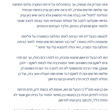
אינני מצדיק את מעשיה, אך בהסתכלות על זרימת המקרה מלפני החתונה
ועד שלושה חודשים אחריה, לא נראה שיש כאן עניין במישהי שבמזיד
החליטה 'לחסל' את בעלה ואת חיי הנישואין אלא נראה שיש כאן עניין
באישה שנקלעה למצב של פעולות תגובתיות מצד עצמה למצב שנוצר
ולחוסר אמון שהתגלע ביניהם, מלבד העניינים הכספיים.
למעשה הבעל לא חזר הביתה לאחר התלונה במשטרה על אלימות
שהופנתה כלפיו באומרו: "אני כבר חמישה חודשים מפחד לחזור הביתה.
התלונה נגדי נסגרה, היא יכולה להמציא עלי עוד סיפור."
הוא לא הבעל הראשון שהוצא מהבית, היו לפניו רבים כאלו, אך הם חזרו
וניסו לשקם את נישואיהם. חוסר המוטיבציה שלו לנסות לשקם – ייתכן
שמובן, שהרי הרבה מהמשותף לא היה להם כי הרי הם היו נשואים רק
שלושה חודשים ומה לו לשקם דבר שאינו חווה תועלת וטוב בזה, ועל כן
החליט לפנות לבית הדין להגיש תביעת גירושין.
אם כן יוצא מהנ"ל כי הבעל גם הוא, אומנם לא בכוונת זדון, תרם תרומה
נכבדה לפירוק הבית בין במעשיו בין בוויתור המהיר על בניית הקן שעוד לא
החלה כלל, ולבסוף בתביעתו לגירושין.