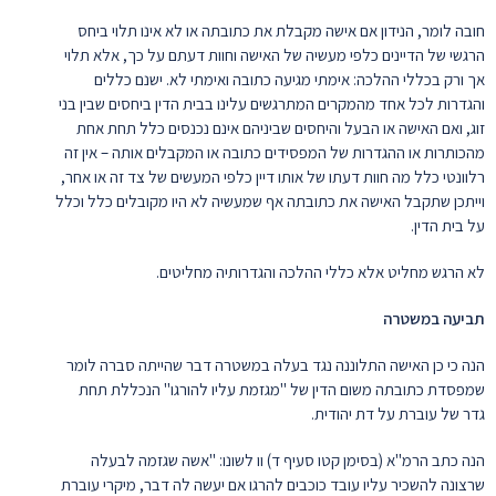
חובה לומר, הנידון אם אישה מקבלת את כתובתה או לא אינו תלוי ביחס
הרגשי של הדיינים כלפי מעשיה של האישה וחוות דעתם על כך, אלא תלוי
אך ורק בכללי ההלכה: אימתי מגיעה כתובה ואימתי לא. ישנם כללים
והגדרות לכל אחד מהמקרים המתרגשים עלינו בבית הדין ביחסים שבין בני
זוג, ואם האישה או הבעל והיחסים שביניהם אינם נכנסים כלל תחת אחת
מהכותרות או ההגדרות של המפסידים כתובה או המקבלים אותה – אין זה
רלוונטי כלל מה חוות דעתו של אותו דיין כלפי המעשים של צד זה או אחר,
וייתכן שתקבל האישה את כתובתה אף שמעשיה לא היו מקובלים כלל וכלל
על בית הדין.
לא הרגש מחליט אלא כללי ההלכה והגדרותיה מחליטים.
תביעה במשטרה
הנה כי כן האישה התלוננה נגד בעלה במשטרה דבר שהייתה סברה לומר
שמפסדת כתובתה משום הדין של "מגזמת עליו להורגו" הנכללת תחת
גדר של עוברת על דת יהודית.
הנה כתב הרמ"א (בסימן קטו סעיף ד) וו לשונו: "אשה שגזמה לבעלה
שרצונה להשכיר עליו עובד כוכבים להרגו אם יעשה לה דבר, מיקרי עוברת