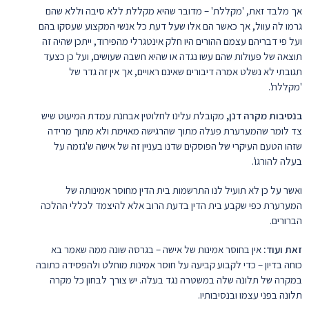
אך מלבד זאת, 'מקללת' – מדובר שהיא מקללת ללא סיבה וללא שהם
גרמו לה עוול, אך כאשר הם אלו שעל דעת כל אנשי המקצוע שעסקו בהם
ועל פי דבריהם עצמם ההורים היו חלק אינטגרלי מהפירוד, ייתכן שהיה זה
תוצאה של פעולות שהם עשו נגדה או שהיא חשבה שעושים, ועל כן כצעד
תגובתי לא נשלט אמרה דיבורים שאינם ראויים, אך אין זה גדר של
'מקללת'.
בנסיבות מקרה דנן,
מקובלת עלינו לחלוטין אבחנת עמדת המיעוט שיש
צד לומר שהמערערת פעלה מתוך שהרגישה מאוימת ולא מתוך מרידה
שזהו הטעם העיקרי של הפוסקים שדנו בעניין זה של אישה ש'גזמה על
בעלה להורגו'.
ואשר על כן לא תועיל לנו התרשמות בית הדין מחוסר אמינותה של
המערערת כפי שקבע בית הדין בדעת הרוב אלא להיצמד לכללי ההלכה
הברורים.
זאת ועוד:
אין בחוסר אמינות של אישה – בגרסה שונה ממה שאמר בא
כוחה בדיון – כדי לקבוע קביעה על חוסר אמינות מוחלט ולהפסידה כתובה
במקרה של תלונה שלה במשטרה נגד בעלה. יש צורך לבחון כל מקרה
תלונה בפני עצמו ובנסיבותיו.