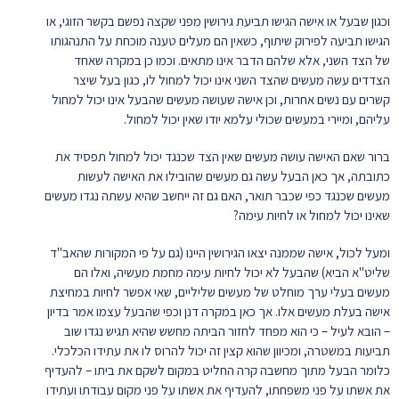
וכגון שבעל או אישה הגישו תביעת גירושין מפני שקצה נפשם בקשר הזוגי, או
הגישו תביעה לפירוק שיתוף, כשאין הם מעלים טענה מוכחת על התנהגותו
של הצד השני, אלא שלהם הדבר אינו מתאים. וכמו כן במקרה שאחד
הצדדים עשה מעשים שהצד השני אינו יכול למחול לו, כגון בעל שיצר
קשרים עם נשים אחרות, וכן אישה שעושה מעשים שהבעל אינו יכול למחול
עליהם, ומיירי במעשים שכולי עלמא יודו שאין יכול למחול.
ברור שאם האישה עושה מעשים שאין הצד שכנגד יכול למחול תפסיד את
כתובתה, אך כאן הבעל עשה גם מעשים שהובילו את האישה לעשות
מעשים שכנגד כפי שכבר תואר, האם גם זה ייחשב שהיא עשתה נגדו מעשים
שאינו יכול למחול או לחיות עימה?
ומעל לכול, אישה שממנה יצאו הגירושין היינו (גם על פי המקורות שהאב"ד
שליט"א הביא) שהבעל לא יכול לחיות עימה מחמת מעשיה, ואלו הם
מעשים בעלי ערך מוחלט של מעשים שליליים, שאי אפשר לחיות במחיצת
אישה בעלת מעשים אלו. אך כאן במקרה דנן וכפי שהבעל עצמו אמר בדיון
– הובא לעיל – כי הוא מפחד לחזור הביתה מחשש שהיא תגיש נגדו שוב
תביעות במשטרה, ומכיוון שהוא קצין זה יכול להרוס לו את עתידו הכלכלי.
כלומר הבעל מתוך מחשבה קרה החליט במקום לשקם את ביתו – להעדיף
את אשתו על פני משפחתו, להעדיף את אשתו על פני מקום עבודתו ועתידו