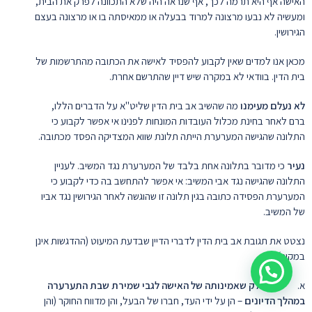
האישה אף היא תרמה לכך, אף שנראה היה שלא התכוונה לפרק את הבית,
ומעשיה לא נבעו מרצונה למרוד בבעלה או ממאיסתה בו או מרצונה בעצם
הגירושין.
מכאן אנו למדים שאין לקבוע להפסיד לאישה את הכתובה מהתרשמות של
בית הדין. בוודאי לא במקרה שיש דיין שהתרשם אחרת.
לא נעלם מעימנו
מה שהשיב אב בית הדין שליט"א על הדברים הללו,
ברם לאחר בחינת מכלול העובדות המונחות לפנינו אי אפשר לקבוע כי
התלונה שהגישה המערערת הייתה תלונת שווא המצדיקה הפסד מכתובה.
נעיר
כי מדובר בתלונה אחת בלבד של המערערת נגד המשיב. לעניין
התלונה שהגישה נגד אבי המשיב: אי אפשר להתחשב בה כדי לקבוע כי
המערערת הפסידה כתובה בגין תלונה זו שהוגשה לאחר הגירושין נגד אביו
של המשיב.
נצטט את תגובת אב בית הדין לדברי הדיין שבדעת המיעוט (ההדגשות אינן
במקור):
א.
אין חולק שאמינותה של האישה לגבי שמירת שבת התערערה
במהלך הדיונים
– הן על ידי העד, חברו של הבעל, והן מדווח החוקר (והן