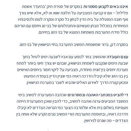
איננו באים לקבוע מסמרות
במקרים של סגירת תיק 'בהיעדר אשמה
פלילית' – אם זו קביעה המצביעה על תלונת שווא או לא, אלא שיש צורך
ואף חובה המוטלת על בית הדין לבחון כל מקרה ומקרה לגופו ולנסיבותיו
המיוחדות במכלול מבחן מעשיהם והתנהלותם של בני זוג ויחסם עם הוריהם
כולל מידת התערבות משפחות המוצא של בני הזוג בחייהם.
במקרה דנן, ברור שמשפחת המשיב התערבה בחיי הנישואין של בני הזוג.
עצם העובדה
שהמשיב בחר לנסוע עם אביו לשבעה ימים לטיול בתוך
שבעת הימים שנקבעו לשמחת הנישואין, שבהם יש צורך חיוני ביותר לפתח
מערכת יחסים בין־זוגית מיוחדת, מצביעה על ליקוי חמור ביחסים האישיים
בין בני הזוג שלא קיבלו הדרכה ראויה כפי שציין הדיין בעמדת המיעוט
ומכאן קצרה הדרך לאירוע האלים שהביא לשבר במערכת הנישואין.
די להביט במכתבי האהבה ובמסרונים
שכתבה המערערת למשיב בימי
המשבר המביעים ערגה ואהבה למשיב, כדי להבין שאכן המערערת הייתה
מעוניינת בשלום בית אלא שלמרבה הצער כפי הנראה הצדדים לא קיבלו
הדרכה ראויה, ובתוספת התערבות הורי המשיב נגרם הקרע שלא אוחה בין
הצדדים – מה שגרם לגירושין.