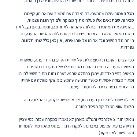
לחבלה גרמית חריפה" כלומר: ייתכן שחבלה שאינה חריפה כן נראתה.
מכל האמור עולה
שהמערערת נאבקה עם המשיב ועם אחותו,
קיימת
סבירות שבתנאים אלו פעלה מתוך מצוקה ולצורך הגנה עצמית
בהזמינה את המשטרה ובתלונה שהגישה לאחר מכן, וזאת גם אם נקבל את
גרסת המשיב שלא הכה אותה פיזית. נציין שהתלונה שהגישה המערערת
הייתה נגד המשיב ונגד אחותו על אותו אירוע,
אין כאן כלל שתי תלונות
נפרדות
.
כפי שציינה העובדת הסוציאלית של יחידת הסיוע בחוות דעתה, משפחת
המשיב התערבה בחיי בני הזוג. בנסיבות אלו של התערבות משפחת
המשיב בחיי הצדדים, ייתכן בהחלט שהמערערת נהגה מתוך חשש לחייה
ומתוך מצוקה אמיתית כאשר הרגישה שהמשיב משתף פעולה עם אחותו
נגדה והיא בגפה צריכה להתמודד עימם.
אין לנו שום כלים לבחון הערכה זו, אך אי אפשר לקבוע כי התלונה היא
תלונת שווא המצדיקה הפסד כתובה.
נימוקי הגר"צ אלגרבלי והגר"צ בוארון לא נאמרו במקרה שכזה וכפי שציין
הדיין שבדעת המיעוט באבחנתו למקרה דנן – נצטט מהקדמתו לעמדתו
(ההדגשות לא במקור):