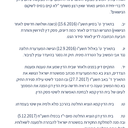
לדברי יחידת הסיוע מאחר שאין רצון משותף "לא קיים בסיס לשיקום
הנישואים".
יב. בתאריך ט' בסיוון תשע"ו (15.6.2016) (כשנה ושלושה חדשים לאחר
הנישואין) התגרשו הצדדים לאחר כמה דיונים, פסק דין לגירושין והותרת
תביעת הכתובה לדיון לאחר סידור הגט.
יג. בתאריך ט' באלול תשע"ו (12.9.2016) הגישה המערערת תלונה
נגד אבי המשיב על הטרדה מינית. תיק זה נסגר בהיעדר עניין לציבור.
יד. התקיים דיון בפנינו ולאחר שבית הדין שמע את טענות ומענות
הצדדים, הציג בא כוח המערערת מכתב ממשטרת ישראל הנושא את
התאריך ד' באב תשע"ז (27.7.2017) ובו הסבר לשינוי עילת סגירת התיק.
בא כוח המשיב טענה כי זו ראיה חדשה ובית הדין דנן הפנה את המסמך
לעיונו של בית הדין קמא לבחינת האפשרות לשינוי פסק הדין.
טו. בית הדין קמא הוציא החלטה בהרכב מלא ולפיה אין שינוי בעמדתו.
טז. בית הדין דנן הוציא החלטה מיום י"ז בכסלו תשע"ח (5.12.2017)
ובה פנה למחלקת החקירות במשטרת ישראל להבהרה ולמענה לשאלותיו.