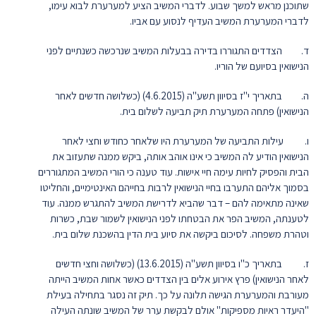
שתוכנן מראש למשך שבוע. לדברי המשיב הציע למערערת לבוא עימו,
לדברי המערערת המשיב העדיף לנסוע עם אביו.
ד. הצדדים התגוררו בדירה בבעלות המשיב שנרכשה כשנתיים לפני
הנישואין בסיועם של הוריו.
ה. בתאריך י"ז בסיוון תשע"ה (4.6.2015) (כשלושה חדשים לאחר
הנישואין) פתחה המערערת תיק תביעה לשלום בית.
ו. עילות התביעה של המערערת היו שלאחר כחודש וחצי לאחר
הנישואין הודיע לה המשיב כי אינו אוהב אותה, ביקש ממנה שתעזוב את
הבית והפסיק לחיות עימה חיי אישות. עוד טענה כי הורי המשיב המתגוררים
בסמוך אליהם התערבו בחיי הנישואין לרבות בחייהם האינטימיים, והחליטו
שאינה מתאימה להם – דבר שהביא לדרישת המשיב להתגרש ממנה. עוד
לטענתה, המשיב הפר את הבטחתו לפני הנישואין לשמור שבת, כשרות
וטהרת משפחה. לסיכום ביקשה את סיוע בית הדין בהשכנת שלום בית.
ז. בתאריך כ"ו בסיוון תשע"ה (13.6.2015) (כשלושה וחצי חדשים
לאחר הנישואין) פרץ אירוע אלים בין הצדדים כאשר אחות המשיב הייתה
מעורבת והמערערת הגישה תלונה על כך. תיק זה נסגר בתחילה בעילת
"היעדר ראיות מספיקות" אולם לבקשת ערר של המשיב שונתה העילה