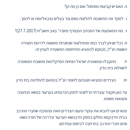
ה. האם יש קביעות נוספות? ואם כן מה הן?
ו. למקד את התשובות לתלונות נשים נגד בעלים בגין אלימות או להפך.
ז. מה המשמעות של המכתב המצורף מיום ד' באב תשע"ח (27.7.2017)?
ח. ככל שניתן לברר כמה מהתלונות שנסגרות מסווגות לדרגות הסגירה
השונות הנ"ל, מבוקש להמציא התייחסות המשטרה לעניין זה.
יז. התקבלו ממשטרת ישראל הנחיות הפרקליטות ותשובת המשטרה
לשאלות בית הדין.
יח. הצדדים המציאו תגובתם לחומר הנ"ל בהתאם להחלטת בית הדין.
עד כאן תקציר עובדתי הרלוונטי למתן הכרעתינו בערעור בנושא הכתובה
והוצאות משפט.
פטורים אנו להביא את עיקרי טיעוני הצדדים וזאת מהסיבה שחברי ההרכב
בבית הדין קמא נחלקו בפסק הדין נשוא הערעור וכדרכה של תורה נשאו
ונתנו חברי ההרכב בהרחבה לביסוס עמדתם.