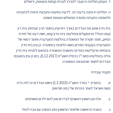
ד. העתק החלטה זו יועבר למרכז לגביית קנסות והוצאות, ירושלים.
ה. החלטה זו נתנה בדעת רוב. לדעת המיעוט התובעת זכאית לכתובתה
ולתוספת כתובתה ופטורה מתשלום הוצאות משפט.
בית הדין שמע את הצדדים באורך רוח ועיין בחומר הרב שבתיקי בית דין
קמא הכולל פרוטוקולים והחלטות בית הדין קמא, חוות דעת של יחידת
הסיוע, חומר חקירה של המשטרה בתלונות המערערת וחומר רפואי של
המערערת בעקבות האירוע נשוא תלונתה במשטרה. כן עיין בית הדין
בהנחיות פרקליטות המדינה ותשובת המשטרה בהתאם לפניית בית הדין
אליה בהחלטתו מיום י"ז בכסלו תשע"ח (5.12.2017), כמו כן עיין בתגובות
הצדדים לחומר שהמציאה המשטרה.
תקציר עובדתי
א. בתאריך י' באדר תשע"ה (1.3.2015) נישאו הצדדים זה לזה כדת
משה וישראל לאחר היכרות של כמה חודשים.
ב. אלו הם נישואין ראשונים לצדדים ואין להם ילדים משותפים.
ג. בשבת הראשונה שלאחר הנישואין נסע המשיב עם אביו לטיול