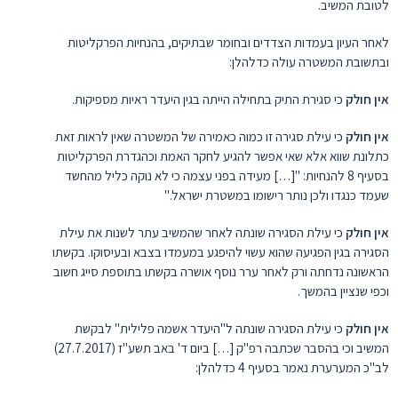
לטובת המשיב.
לאחר העיון בעמדות הצדדים ובחומר שבתיקים, בהנחיות הפרקליטות
ובתשובת המשטרה עולה כדלהלן:
אין חולק
כי סגירת התיק בתחילה הייתה בגין היעדר ראיות מספיקות.
אין חולק
כי עילת סגירה זו כמוה כאמירה של המשטרה שאין לראות זאת
כתלונת שווא אלא שאי אפשר להגיע לחקר האמת וכהגדרת הפרקליטות
בסעיף 8 להנחיות: "[…] מעידה בפני עצמה כי לא נוקה כליל מהחשד
שעמד כנגדו ולכן נותר רישומו במשטרת ישראל."
אין חולק
כי עילת הסגירה שונתה לאחר שהמשיב עתר לשנות את עילת
הסגירה בגין הפגיעה שהוא עשוי להיפגע במעמדו בצבא ובעיסוקו. בקשתו
הראשונה נדחתה ורק לאחר ערר נוסף אושרה בקשתו בתוספת סייג חשוב
וכפי שנציין בהמשך.
אין חולק
כי עילת הסגירה שונתה ל"היעדר אשמה פלילית" לבקשת
המשיב וכי בהסבר שכתבה רפ"ק […] ביום ד' באב תשע"ז (27.7.2017)
לב"כ המערערת נאמר בסעיף 4 כדלהלן: