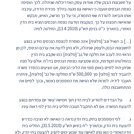
על חשבונות הבנק שלה ואודות עסק האדריכלות שניהלה. לכך הוסיפה
כונסת הנכסים וטענה כי האישה גם פגעה בהליך מכירת הדירה, עיכבה
אותו והביאה להורדת שווי התמורה, וכי על כך מרשה, האיש, מבקש
שהאישה תפצהו על כך. בעקבות הודעת כונסת הנכסים הוציא בית הדין
האזורי, בתאריך כ"ט בניסן תש"ע (13.4.2010), החלטה לפיה:
[…] ב. הואיל וגב' [פלונית] אינה מוסרת לכונסת הנכסים מידע בנוגע
לחשבונות הבנק ולעסק שניהלה, ולא ניתן לדעת את ערכם הכספי, לכן מן
הראוי היה לעכב את חלקה של גב' [פלונית] כמו שקבע בית הדין
בהחלטתו הקודמת, וכמו שמציעה כונסת הנכסים בדו"ח. אולם על מנת
שניתן יהיה לסיים באופן סופי את הליכי הכינוס, אנו מציעים כהסדר פשרה
להעביר למר [פלוני] סך 500,000 ש"ח מחלקה של גב' [פלונית], והיתרה
תועבר לידיה. למרות שלא הגישה את המסמכים כאמור, ובכך לסיים את
ההתחשבנות כולה.
ג. על הצדדים להודיע לבית הדין תוך חמישה־עשר יום עמדתם בנוגע
להצעת הפשרה. אם לא תתקבל תגובה יחליט בית הדין לפי ראות עיניו.
ג. לפי המסמכים בתיק בית הדין נראה כי האישה לא הגיבה כנדרש
להצעת בית הדין, ובתאריך י"ח בסיוון תש"ע (31.5.2010), החליט בית
הדין האזורי כי הוא נותן לאישה עוד שבוע ימים להגיב להצעת בתי הדין, ולא