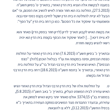
במענה לבקשות אלה הוציא בית הדין האזורי, בתאריך ט' בסיוון תשע"ה
(27.5.2015), החלטה בה הוא חוזר ומורה לאיש להשיב את הסכום, וכי "אם
הבעל לא יציית להחלטה זו בית הדין ישקול לחייבו בקנס כספי יומי גבוה
ומשמעותי עד שיפקיד את כל הסכום". כמו כן דחה בית הדין "על הסף":
את בקשת האיש לקבוע תאריך לדיון (לדיון חוזר בפסק הדין) מאחר והוא
לא ציית דינא […] לאחר שיפקיד את הכסף בקופת בית הדין הוא יהיה
רשאי להגיש בקשה חוזרת.
ובתאריך כ' בסיוון תשע"ה (7.6.2015) הורה בית הדין האזורי על החלפת
כונסת הנכסים, ומינה במקומה את עו"ד בצלאל הוכמן (להלן: "כונס
הנכסים"). האיש הגיש אל בית הדין הרבני הגדול בר"ע על החלטת בית
הדין האזורי, ובתאריך א' בתמוז תשע"ה (18.6.2015) דחה בית הדין הרבני
הגדול את בקשתו.
ט. על החלטות אלה של בית הדין הרבני הגדול ובית הדין האזורי הגיש
האיש עתירה לבית המשפט העליון, בתאריך כ' באב תשע"ה (5.8.2015),
במסגרת בג"ץ 5374/15. אולם מאוחר יותר ביקש האיש למחוק את
עתירתו, ובהעדר התנגדות מצד המשיבים נמחקה העתירה בתאריך כ"א
בכסלו התשע"ו (3.12.2015), ללא צו להוצאות.