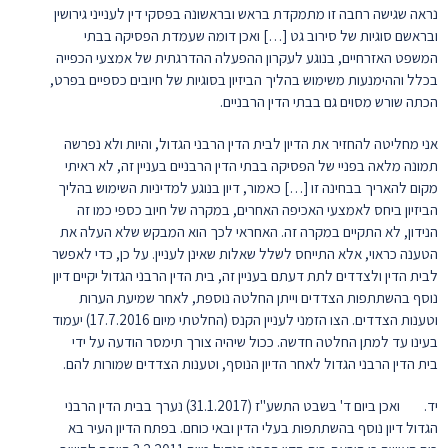
נראה שגישה רחבה זו מתמקדת בראש ובראשונה בפסקי דין לענייני גירושין
ובראשם סוגיות של סירוב גט […] ואכן דומה שעמדת הפסיקה בבתי
המשפט האזרחיים, בנוגע לעקרון ההפעלה ההדרגתית של אמצעי הכפייה
בכלל וההימנעות משימוש בהליך הביזיון בסוגיות של חיובים כספיים בפרט,
הכתה שורש מסוים גם בבתי הדין הרבניים.
אני מחליטה להחזיר את הדיון לבית הדין הרבני הגדול, והיות ולא נפרשה
תמונה מלאה בפניי של הפסיקה בבתי הדין הרבניים בעניין זה, לא ראיתי
מקום להאריך בבחינה זו […] כאמור, דיון בנוגע למדיניות השימוש בהליך
הביזיון ביחס לאמצעי האכיפה האחרים, במקרה של חיוב כספי כמו זה
הנידון, לא התקיים במקרה זה. האחראי לכך הוא המבקש שלא העלה את
הטענה כראוי, אלא התייחס לשלל שאלות שאינן לעניין. על כן, כדי לאפשר
לבית הדין ולצדדים לתת דעתם בעניין זה, בית הדין הרבני הגדול יקיים דיון
נוסף בהשתתפות הצדדים וייתן החלטה נוספת, לאחר שמיעת הערות
וטענות הצדדים. הצו הזמני לעניין הקנס (החלטתי מיום 17.7.2016) יעמוד
בעינו עד למתן החלטה חדשה. ככול שיהיה צורך תימסר הודעה על ידי
בית הדין הרבני הגדול לאחר הדיון הנוסף, וטענות הצדדים שמורות להם.
יד. ואכן ביום ד' בשבט התשע"ז (31.1.2017) נערך בבית הדין הרבני
הגדול דיון נוסף בהשתתפות בעלי הדין ובאי כוחם. בפתח הדיון העיר בא