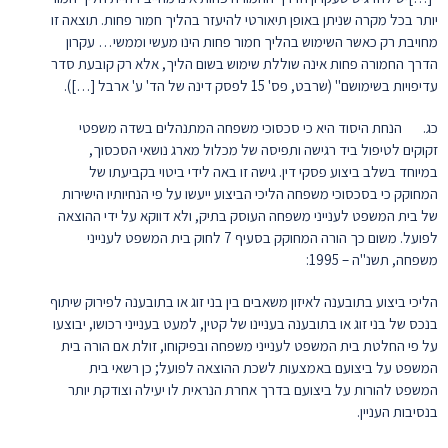
יותר בכל מקרה שניתן באופן תיאורטי להיעזר בהליך חמור פחות. תוצאה זו
מחויבת רק כאשר השימוש בהליך חמור פחות הינו מעשי וממשי… עקרון
הדרך החמורה פחות אינה שוללת שימוש בשום הליך, אלא רק קובעת סדר
עדיפויות בשימושם" (שרבט, פס' 15 לפסק דינה של הד' ע' ארבל […]).
כג. הנחת היסוד היא כי סכסוכי משפחה המתנהלים בשדה משפטי
זקוקים לטיפול ביד רגישה ותפיסה של מכלול מארג נושאי הסכסוך,
במיוחד בשלב ביצוע פסקי דין. גישה זו באה לידי ביטוי בקביעתו של
המחוקק כי בסכסוכי משפחה הליכי הביצוע ייעשו על פי הנחיותיו הישירות
של בית המשפט לענייני משפחה העוסק בתיק, ולא דווקא על ידי ההוצאה
לפועל. משום כך הורה המחוקק בסעיף 7 לחוק בית המשפט לענייני
משפחה, תשנ"ה – 1995:
הליכי ביצוע בתובענה לאיזון משאבים בין בני זוג או בתובענה לפירוק שיתוף
בנכס של בני זוג או בתובענה בעניינו של קטין, למעט בענייני רכושו, יבוצעו
על פי החלטת בית המשפט לענייני משפחה ובפיקוחו, זולת אם הורה בית
המשפט על ביצועם באמצעות לשכת ההוצאה לפועל; כן רשאי בית
המשפט להורות על ביצועם בדרך אחרת הנראית לו יעילה וצודקת יותר
בנסיבות העניין.