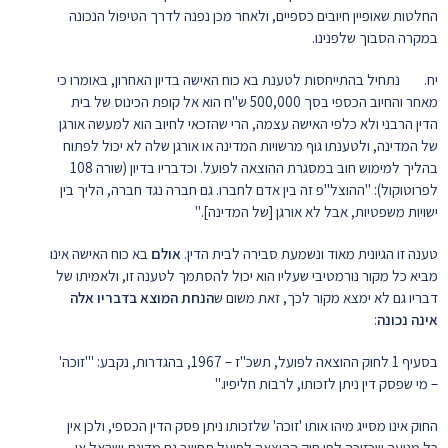
החלטות שאופיין חיובים כספיים, ולאחר מכן נפנה לדרך הטיפול הנכונה
במקרה הסבוך שלפנינו.
יח. נתחיל בהתייחסות לטענת בא כוח האישה בדיון האחרון, באומרו כי
מאחר והחיוב הכספי בסך 500,000 ש"ח הוא אל קופת הכינוס של בית
הדין הרבני ולא כלפי האישה עצמה, הרי שהזכאי לחיוב הוא למעשה אורגן
של המדינה, ולטענתו גוף מרשויות המדינה או אורגן שלה לא יכול לפתוח
בהליך למימוש חוב במסגרת ההוצאה לפועל. וכדבריו בדיון (שורה 108
לפרוטוקול): "ההוצל"פ זה בין אדם לחברו. גם חברה נגד חברה, הליך בין
ישויות משפטיות, אבל לא אורגן [של המדינה]."
טענה זו הגיונית מאוד ונשמעת סבירה לבית הדין.
אולם
בא כוח האישה אינו
מביא כל מקור נורמטיבי שעליו הוא יכול להסתמך לטענה זו, ולאמיתו של
דבריו גם לא ימצא מקור לכך, זאת משום ש
הנחת המוצא בדבריו אלה
אינה נכונה
:
בסעיף 1 לחוק ההוצאה לפועל, תשכ"ז – 1967, בהגדרות, נקבע: "'זוכה'
– מי שפסק דין ניתן לזכותו, לרבות חליפיו."
החוק אינו מסייג מיהו אותו 'זוכה' שלזכותו ניתן פסק הדין הכספי, ולכן אין
כל מניעה שכזוכה לפי חוק ההוצאה לפועל תחשב גם מדינת ישראל או