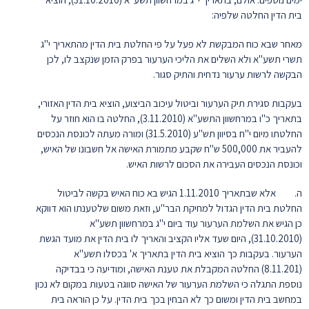
בית הדין החלטה שלפיה:
מאחר שבא כוח המבקשת לא פעל על פי החלטת בית הדין מהתאריך י"ג
תשרי תשע"א ולא השלים את הליכי הערעור בפרק הזמן שנקצב לו, לכן
הבקשה לרשות ערעור נדחית והתיק סגור.
בעקבות סגירת תיק הערעור וביטול עיכוב הביצוע, הוציא בית הדין האזורי,
בתאריך כ"ו במרחשוון התשע"א (3.11.2010), החלטה בו הוא חוזר על
החלטתו מיום י"ח בסיוון תש"ע (31.5.2010) ומורה מעתה לכונסת הנכסים
להעביר את 500,000 ש"ח שקבע מתמורת האישה אל חשבונו של האיש,
וכונסת הנכסים העבירה את הסכום לרשות האיש.
ה. אלא שבתאריך 1.11.2010 הגיש בא כוח האיש בקשה לביטול
החלטת בית הדין הגדול למחיקת הבר"ע, וזאת משום שלטענתו הוא דווקא
כן הגיש את השלמת הערעור עוד ביום י"ג במרחשוון תשע"א
(31.10.2010), היום שעד אליו הקציב והאריך לו בית הדין את מועד הגשת
הערעור. בעקבות כך הוציא בית הדין בתאריך א' בכסלו תשע"א
(8.11.201) החלטה המקבלת את טענת האישה, ומודיעה כי בבדיקה
נוספת התגלה כי השלמת הערעור של האישה סווגה בטעות במקום לא נכון
במחשב בית הדין ומשום כך לא הבחין בכך בית הדין. על כן הוראה בית