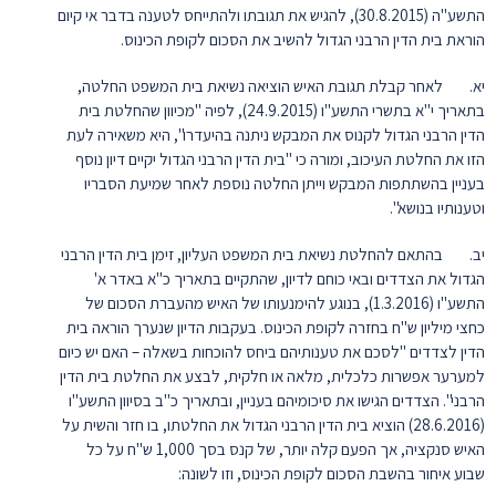
התשע"ה (30.8.2015), להגיש את תגובתו ולהתייחס לטענה בדבר אי קיום
הוראת בית הדין הרבני הגדול להשיב את הסכום לקופת הכינוס.
יא. לאחר קבלת תגובת האיש הוציאה נשיאת בית המשפט החלטה,
בתאריך י"א בתשרי התשע"ו (24.9.2015), לפיה "מכיוון שהחלטת בית
הדין הרבני הגדול לקנוס את המבקש ניתנה בהיעדרו", היא משאירה לעת
הזו את החלטת העיכוב, ומורה כי "בית הדין הרבני הגדול יקיים דיון נוסף
בעניין בהשתתפות המבקש וייתן החלטה נוספת לאחר שמיעת הסבריו
וטענותיו בנושא".
יב. בהתאם להחלטת נשיאת בית המשפט העליון, זימן בית הדין הרבני
הגדול את הצדדים ובאי כוחם לדיון, שהתקיים בתאריך כ"א באדר א'
התשע"ו (1.3.2016), בנוגע להימנעותו של האיש מהעברת הסכום של
כחצי מיליון ש"ח בחזרה לקופת הכינוס. בעקבות הדיון שנערך הוראה בית
הדין לצדדים "לסכם את טענותיהם ביחס להוכחות בשאלה – האם יש כיום
למערער אפשרות כלכלית, מלאה או חלקית, לבצע את החלטת בית הדין
הרבני". הצדדים הגישו את סיכומיהם בעניין, ובתאריך כ"ב בסיוון התשע"ו
(28.6.2016) הוציא בית הדין הרבני הגדול את החלטתו, בו חזר והשית על
האיש סנקציה, אך הפעם קלה יותר, של קנס בסך 1,000 ש"ח על כל
שבוע איחור בהשבת הסכום לקופת הכינוס, וזו לשונה: