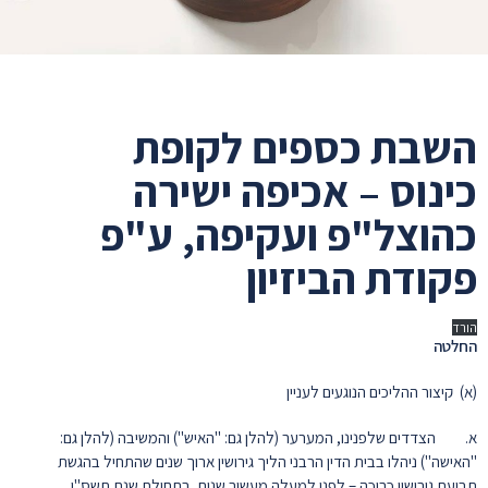
השבת כספים לקופת
כינוס – אכיפה ישירה
כהוצל"פ ועקיפה, ע"פ
פקודת הביזיון
הורד
החלטה
(א) קיצור ההליכים הנוגעים לעניין
א. הצדדים שלפנינו, המערער (להלן גם: "האיש") והמשיבה (להלן גם:
"האישה") ניהלו בבית הדין הרבני הליך גירושין ארוך שנים שהתחיל בהגשת
תביעת גירושין כרוכה – לפני למעלה מעשור שנים, בתחילת שנת תשס"ו