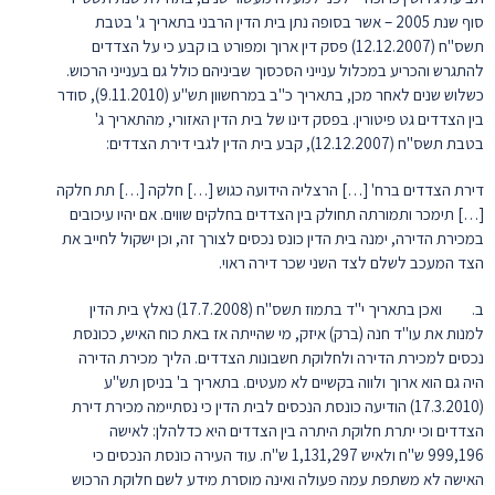
סוף שנת 2005 – אשר בסופה נתן בית הדין הרבני בתאריך ג' בטבת
תשס"ח (12.12.2007) פסק דין ארוך ומפורט בו קבע כי על הצדדים
להתגרש והכריע במכלול ענייני הסכסוך שביניהם כולל גם בענייני הרכוש.
כשלוש שנים לאחר מכן, בתאריך כ"ב במרחשוון תש"ע (9.11.2010), סודר
בין הצדדים גט פיטורין. בפסק דינו של בית הדין האזורי, מהתאריך ג'
בטבת תשס"ח (12.12.2007), קבע בית הדין לגבי דירת הצדדים:
דירת הצדדים ברח' […] הרצליה הידועה כגוש […] חלקה […] תת חלקה
[…] תימכר ותמורתה תחולק בין הצדדים בחלקים שווים. אם יהיו עיכובים
במכירת הדירה, ימנה בית הדין כונס נכסים לצורך זה, וכן ישקול לחייב את
הצד המעכב לשלם לצד השני שכר דירה ראוי.
ב. ואכן בתאריך י"ד בתמוז תשס"ח (17.7.2008) נאלץ בית הדין
למנות את עו"ד חנה (ברק) איזק, מי שהייתה אז באת כוח האיש, ככונסת
נכסים למכירת הדירה ולחלוקת חשבונות הצדדים. הליך מכירת הדירה
היה גם הוא ארוך ולווה בקשיים לא מעטים. בתאריך ב' בניסן תש"ע
(17.3.2010) הודיעה כונסת הנכסים לבית הדין כי נסתיימה מכירת דירת
הצדדים וכי יתרת חלוקת היתרה בין הצדדים היא כדלהלן: לאישה
999,196 ש"ח ולאיש 1,131,297 ש"ח. עוד העירה כונסת הנכסים כי
האישה לא משתפת עמה פעולה ואינה מוסרת מידע לשם חלוקת הרכוש