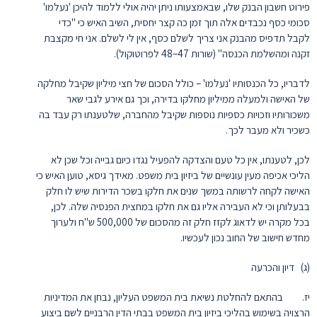
פירוט חשבון הבנק שלו, שבאמצעותו ניתן יהיה אולי ללמוד להיכן 'נעלמו'
סכומי כסף נכבדים אלה תוך זמן כה קצר יחסית, השיב האיש כי "כדי
לקבל תדפיס מהבנק אני צריך לשלם כסף, אין לי לשלם. אני חי מקצבת
זקנה ומהשלמת הכנסה" (שורות 47–48 לפרוטוקול).
לדבריו, כל הכנסותיו 'נעלמו' – כולל הסכום של חצי מיליון שקיבל מחלקה
של האישה ולמעלה ממיליון מחלקו בדירה, וכך גם אירע לגבי שאר
משכורותיו וזכויות כספיות נוספות שקיבל מהחברה, שלטענתו רק עבד בה
כשכיר ולא מעבר לכך.
לכן, לטענתו, אין כל טעם והצדקה להפעיל נגדו כיום גבייה וכל שכן לא
הליכי אכיפה מעין עונשיים של ביזיון בית משפט. מאידך גיסא, טוען האיש כי
האישה לקחה לרשותה במשך שנים את חלקו בשכר הדירות שיש לו חלק
בבעלותן וכי לא העבירה אליו גם את חלקו במחצית הפנסיה שלה. לכן,
בכל מקרה יש לדאוג לקזז חלק זה מהסכום של 500,000 ש"ח ולערוך
מחדש חישוב של החוב נכון לעכשיו.
(ג) דיון והכרעה
יז. בהתאם להחלטת נשיאת בית המשפט העליון, נבחן את המדיניות
הרצויה בשימוש בהליכי ביזיון בית המשפט בבתי הדין הרבניים לשם ביצוע