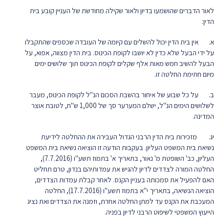
לאור הדברים שהושמעו בדיון ולאור שקילה מחודשת של העניין קובע בית
הדין:
א. אין בית הדין יכול להשלים עם קיומה של העובדה שכספים שהתקבלו
על ידי הבעל שלא כדין לא יושבו לקופת הכינוס. בית הדין מצווה, אפוא, על
הבעל להשיב חמש מאות אלף שקלים לקופת הכינוס תוך שלושים ימים
מיום חתימת החלטה זו.
ב. על כל שבוע של איחור בהשבת הסכום הנ"ל לקופת הכינוס, מעבר
לשלושים הימים הנ"ל, ישלם המערער סך של 1,000 ש"ח, לטובת אוצר
המדינה.
יג. מזכירות בית הדין הרבני הגדול העבירה את ההחלטה לידיעת
נשיאת בית המשפט העליון. בעקבות הודעה זו הוציאה נשיאת בית המשפט
העליון, כב' השופטת מ' נאור, בתאריך א' בתמוז תשע"ו (7.7.2016),
החלטה המורה לצדדים לדיון להגיש את עמדותיהם בנדון, טרם תחליט
האם להפעיל את סמכותה בעניין הקנס. לאחר קבלת עמדות הצדדים,
הוציאה הנשיאה, בתאריך י"א בתמוז תשע"ו (17.7.2016), החלטה
המעכבת את הקנס עד למתן החלטה אחרת, וזמנה את הצדדים ואת נציג
הייעוץ המשפטי לשיפוט הרבני לדיון בפניה.