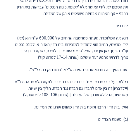
כוח האישה כי הוראת בית הדין הרבני הגדול מיום 3.2.2011 הייתה להשיב
את הסכום לא לידי האישה אלא 'לקופת כינוס הנכסים' שברשות בית הדין
הרבני – גוף המהווה מבחינה משפטית אורגן של המדינה.
לדבריו:
הנשיאה המלומדת טעתה כשחשבה שהחיוב של 600,000 ש"ח הוא (לא)
לידי מרשתי, החיוב הוא להחזיר למזכירות בית הדין האזורי או לכונס נכסים
עו"ד הוכמן. כאן אין תיק הוצל"פ. אני היום צריך לשבת בשקט ובית הדין
צריך לדרוש מהמערער שישלם. (שורות 14–17 לפרוטוקול)
עוד הוסיף בא כוח האישה כי הסיבה ש"לא נפתח תיק בהוצל"פ":
כי 'לא בעל דברים דידי את'. בית הדין הרבני צריך לנקוט הליכים. ההוצל"פ
(=לדבריו) זה בין אדם לחברו. גם חברה נגד חברה, הליך בין ישויות
משפטיות אבל לא אורגן [של המדינה]. (שורות 106–108 לפרוטוקול)
ואילו בית הדין הרבני וקופת בית הדין מהווים אורגן של המדינה.
(ב) טענות הצדדים