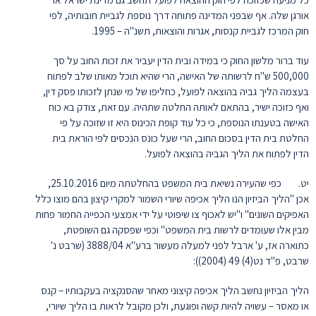
אורגן שלה. אף שבפני המדינה פתוחה דרך נוספת לגביית חובותיה, לפי
חוק המרכז לגביית קנסות, אגרות והוצאות, תשנ"ה – 1995.
עוד ברור מלשון החוק כי במידה ובית הדין יעביר את זכות החוב על סך
500,000 ש"ח לרשותה של האישה, הרי שהיא תוכל מאותו שלב לפתוח
בעצמה הליך גביה בהוצאה לפועל, כחליפו של מי שנתן לזכותו פסק דין,
ואף כזוכה ישיר, בהתאם לאותה החלטה שתהיה. עם זאת, צודק בא כוח
האישה בטענתו הנוספת, כי כל עוד קופת הכינוס היא זו שזוכה על פי
החלטת בית הדין בסכום החוב, הרי שעל כונס הנכסים לפי הוראת בית
הדין לפתוח את הליך הגביה בהוצאה לפועל.
יט. כפי שהעירה נשיאת בית המשפט בהחלטתה מיום 25.10.2016,
אכן "הליך הביזיון הנו הליך אכיפה שיורי השמור למקרי קיצון בהם מוצו כלל
האפיקים השונים" ו"יש לאכוף צו שיפוטי על ידי אמצעי הכפייה החמור פחות
מבין אלו שעומדים לרשות בית המשפט" וכפי שפסקה גם השופטת,
כתוארה אז, ע' ארבל לפני למעלה מעשור ברע"א 3888/04 (שרבט נ'
שרבט, פ"ד נט(4) 49 (2004)):
הליך הביזיון נחשב הליך אכיפה קיצוני מאחר שהסנקציה בעקבותיו – קנס
או מאסר – עשויה להיות קשה ופוגעת, ולכן מקובל לראות בו הליך שיורי,