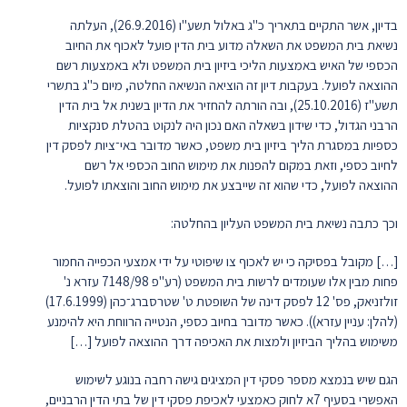
בדיון, אשר התקיים בתאריך כ"ג באלול תשע"ו (26.9.2016), העלתה
נשיאת בית המשפט את השאלה מדוע בית הדין פועל לאכוף את החיוב
הכספי של האיש באמצעות הליכי ביזיון בית המשפט ולא באמצעות רשם
ההוצאה לפועל. בעקבות דיון זה הוציאה הנשיאה החלטה, מיום כ"ג בתשרי
תשע"ז (25.10.2016), ובה הורתה להחזיר את הדיון בשנית אל בית הדין
הרבני הגדול, כדי שידון בשאלה האם נכון היה לנקוט בהטלת סנקציות
כספיות במסגרת הליך ביזיון בית משפט, כאשר מדובר באי־ציות לפסק דין
לחיוב כספי, וזאת במקום להפנות את מימוש החוב הכספי אל רשם
ההוצאה לפועל, כדי שהוא זה שייבצע את מימוש החוב והוצאתו לפועל.
וכך כתבה נשיאת בית המשפט העליון בהחלטה:
[…] מקובל בפסיקה כי יש לאכוף צו שיפוטי על ידי אמצעי הכפייה החמור
פחות מבין אלו שעומדים לרשות בית המשפט (רע"פ 7148/98 עזרא נ'
זולזניאק, פס' 12 לפסק דינה של השופטת ט' שטרסברג־כהן (17.6.1999)
(להלן: עניין עזרא)). כאשר מדובר בחיוב כספי, הנטייה הרווחת היא להימנע
משימוש בהליך הביזיון ולמצות את האכיפה דרך ההוצאה לפועל […]
הגם שיש בנמצא מספר פסקי דין המציגים גישה רחבה בנוגע לשימוש
האפשרי בסעיף 7א לחוק כאמצעי לאכיפת פסקי דין של בתי הדין הרבניים,