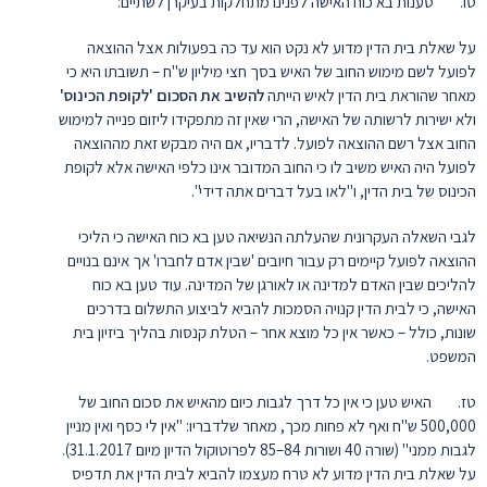
טו. טענות בא כוח האישה לפנינו מתחלקות בעיקרן לשתיים:
על שאלת בית הדין מדוע לא נקט הוא עד כה בפעולות אצל ההוצאה
לפועל לשם מימוש החוב של האיש בסך חצי מיליון ש"ח – תשובתו היא כי
מאחר שהוראת בית הדין לאיש הייתה
להשיב את הסכום 'לקופת הכינוס'
ולא ישירות לרשותה של האישה, הרי שאין זה מתפקידו ליזום פנייה למימוש
החוב אצל רשם ההוצאה לפועל. לדבריו, אם היה מבקש זאת מההוצאה
לפועל היה האיש משיב לו כי החוב המדובר אינו כלפי האישה אלא לקופת
הכינוס של בית הדין, ו"לאו בעל דברים אתה דידי".
לגבי השאלה העקרונית שהעלתה הנשיאה טען בא כוח האישה כי הליכי
ההוצאה לפועל קיימים רק עבור חיובים 'שבין אדם לחברו' אך אינם בנויים
להליכים שבין האדם למדינה או לאורגן של המדינה. עוד טען בא כוח
האישה, כי לבית הדין קנויה הסמכות להביא לביצוע התשלום בדרכים
שונות, כולל – כאשר אין כל מוצא אחר – הטלת קנסות בהליך ביזיון בית
המשפט.
טז. האיש טען כי אין כל דרך לגבות כיום מהאיש את סכום החוב של
500,000 ש"ח ואף לא פחות מכך, מאחר שלדבריו: "אין לי כסף ואין מניין
לגבות ממני" (שורה 40 ושורות 84–85 לפרוטוקול הדיון מיום 31.1.2017).
על שאלת בית הדין מדוע לא טרח מעצמו להביא לבית הדין את תדפיס