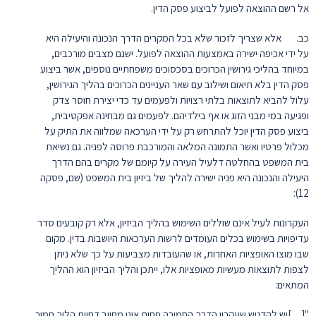
אל רשם ההוצאה לפועל לביצוע פסק הדין.
כב. אלא שצריך לזכור שלא בכל המקרים הדרך הנכונה והיעילה היא
על ידי אכיפה ישירה באמצעות ההוצאה לפועל. ישנם מצבים מורכבים,
במיוחד בהליכי גירושין הכרוכים בסכסוכים משפחתיים נוספים, אשר ביצוע
פסק הדין בלא תיאום ושילוב עם שאר העניינים הכרוכים בהליך הגירושין,
עלול להביא לתוצאות בלתי רצויות ולפעמים עד כדי יצירת חוסר צדק
ופגיעה במי מבני הזוג או אף בילדיהם. לפעמים גם מבחינה אפקטיבית,
ביצוע פסק הדין יוכל להתרחש רק על ידי הערכאה שמלווה את התיק על
מכלול פרטיו ואשר התמונה המלאה והמורכבת פרוסה לפניה. גם נשיאת
בית המשפט בהחלטה דלעיל העירה על קיומם של מקרים בהם הדרך
היעילה והנכונה היא פניה ישירה להליך של ביזיון בית המשפט (שם, פסקה
12):
העקרונות לעיל אינם שוללים השימוש בהליך הביזיון, אלא רק קובעים סדר
עדיפויות בשימוש בכלים העומדים לרשות הערכאות היושבות בדין. מקום
שבו מוצו האופציות האחרות, או שהעובדות מצביעות על כך שלא ניתן
לצפות לתוצאות מעשיות מאופציות אלו, ייתכן והליך הביזיון הוא ההליך
המתאים:
"[…]יש להדגיש שעקרון הדרך החמורה פחות אינו מחייב דחיית הליך חמור