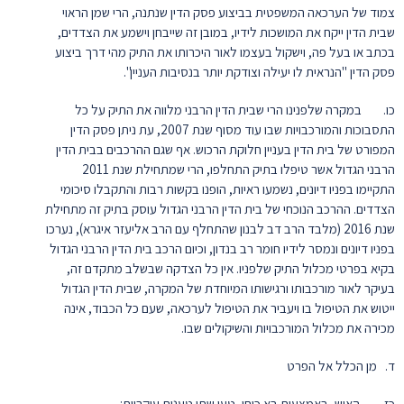
צמוד של הערכאה המשפטית בביצוע פסק הדין שנתנה, הרי שמן הראוי
שבית הדין ייקח את המושכות לידיו, במובן זה שייבחן וישמע את הצדדים,
בכתב או בעל פה, וישקול בעצמו לאור היכרותו את התיק מהי דרך ביצוע
פסק הדין "הנראית לו יעילה וצודקת יותר בנסיבות העניין".
כו. במקרה שלפנינו הרי שבית הדין הרבני מלווה את התיק על כל
התסבוכות והמורכבויות שבו עוד מסוף שנת 2007, עת ניתן פסק הדין
המפורט של בית הדין בעניין חלוקת הרכוש. אף שגם ההרכבים בבית הדין
הרבני הגדול אשר טיפלו בתיק התחלפו, הרי שמתחילת שנת 2011
התקיימו בפניו דיונים, נשמעו ראיות, הופנו בקשות רבות והתקבלו סיכומי
הצדדים. ההרכב הנוכחי של בית הדין הרבני הגדול עוסק בתיק זה מתחילת
שנת 2016 (מלבד הרב דב לבנון שהתחלף עם הרב אליעזר איגרא), נערכו
בפניו דיונים ונמסר לידיו חומר רב בנדון, וכיום הרכב בית הדין הרבני הגדול
בקיא בפרטי מכלול התיק שלפניו. אין כל הצדקה שבשלב מתקדם זה,
בעיקר לאור מורכבותו ורגישותו המיוחדת של המקרה, שבית הדין הגדול
ייטוש את הטיפול בו ויעביר את הטיפול לערכאה, שעם כל הכבוד, אינה
מכירה את מכלול המורכבויות והשיקולים שבו.
ד. מן הכלל אל הפרט
כז. האיש, באמצעות בא כוחו, טען שתי טענות עיקריות: