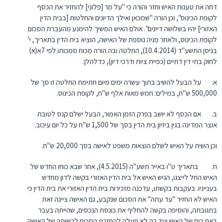
דחה את טענות האיש וחזר והורה כי "על מר [פלוני] להחזיר את הכסף
לקופת הכינוס", וכן הורה "שמכאן ואילך הדיונים והחלטות [בבית הדין
האזורי] יהיו בשלושה דיינים". אולם האיש המשיך להימנע מהעברת הסכום
לקופת הכינוס, ולאחר פניה נוספת של האישה, הוציא בית הדין בתאריך, י'
בניסן התשע"ד (10.4.2014), החלטה ובה הורה מכוח סמכותו לפי 7א(א)
לחוק בתי דין דתיים (כפיית ציות ודרכי דיון), כדלהלן:
א. על הבעל להשיב בתוך עשרה ימים מיום חתימת החלטה זו סך של
500,000 ש"ח, במילים: חמש מאות אלף ש"ח, לקופת הכינוס.
ב. אם הכסף לא יושב בפרק הזמן האמור, הבעל ישלם קנס לטובת
אוצר המדינה בגין ביזיון בית הדין בסך של 1,500 ש"ח על כל יום עיכוב.
וכן השית על האיש לשלם הוצאות משפט לאישה בסך 20,000 ש"ח.
ח. בתאריך ט"ו באייר תשע"ה (4.5.2015), אחר שבא כוחו החדש של
האיש החל לייצגו, הגיש האיש אל בית הדין האזורי בקשה לדון מחדש
בענייניו. בעקבות בקשתו, עדכנה מזכירות בית הדין האזורי את בית הדין כי
האיש לא החזיר "עד עתה" את הסכום שנקבע, גם האישה ציינה זאת
בתגובתה, והוסיפה בקשה להחליף את כונסת הנכסים, שהייתה בעבר
באת כוח של האיש ועד כה לא פעלה להחזרת הסכום לרשותה של האישה.