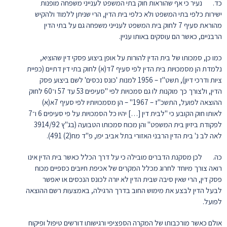
כד. נעיר כי אף שהוראות חוק בתי המשפט לענייני משפחה מופנות
ישירות כלפי בתי המשפט ולא כלפי בית הדין, הרי שניתן ללמוד ולהקיש
מהוראת סעיף 7 לחוק בית המשפט לענייני משפחה גם על בתי הדין
הרבניים, כאשר הם עוסקים באותו עניין.
כמו כן, סמכותו של בית הדין להורות על אופן ביצוע פסקי דין שהוציא,
נלמדת הן מסמכויות בית הדין לפי סעיף 7ד(א) לחוק בתי דין דתיים (כפיית
ציות ודרכי דיון), תשט"ז – 1956 למנות 'כונס נכסים' לשם ביצוע פסק
הדין, ולצורך כך מוקנות לו גם סמכויות לפי "סעיפים 53 עד 57 ו־60 לחוק
ההוצאה לפועל, התשכ"ז – 1967" – הן מסמכויותיו לפי סעיף 7א(א)
לאותו חוק הקובע כי "לבית דין […] יהיו כל הסמכויות על פי סעיפים 6 ו־7
לפקודת ביזיון בית המשפט" והן מכוח סמכותו הטבועה (בג"ץ 3914/92
לאה לב נ' בית הדין הרבני האזורי בתל אביב יפו, פ"ד מח(2) 491).
כה. לכן מסקנת הדברים מובילה כי על דרך הכלל כאשר בית הדין אינו
רואה צורך מיוחד לחרוג מכלל המקרים של אכיפת חיובים כספיים מכוח
פסק דין, הרי שאין סיבה שבית הדין לא יורה לכונס הנכסים או יאפשר
לבעל הדין לבצע את מימוש החוב בדרך הרגילה, באמצעות רשם ההוצאה
לפועל.
אולם כאשר מורכבותו של המקרה הספציפי ורגישותו דורשים טיפול ופיקוח