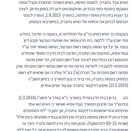
האיש עבד בחברה. לטענת האישה, האיש השתכר מהחברה וקבל ממנה
מענקים בסכומי כסף נכבדים, שהיקפם אינו ידוע לה באופן מדיוק. לצורך
כך הוציא בית הדין האזורי החלטה, בתאריך 1.9.2015, המורה לכונס
הנכסים לבדוק את זכויותיו של האיש בחברה, במישרין או בעקיפין.
בעקבות כך הגיש האיש בר"ע על ההחלטה זו, בטענה כי מדובר במידע
סודי שבין עו"ד ללקוח. בית הדין אִפשר את שמיעת הערעור וקבע דיון
בפניו. אך על אף הגשת בקשת רשות הערעור, הגישה מאוחר יותר עו"ד
נעמי אסיא, המייצגת את החברה, הודעה לבית הדין כי מאחר שהמידע
המבוקש רובו ככולו זמין לציבור אצל רשם החברות, הרי שאין מניעה
מבחינתה להעבירו. להודעה צירפה את הרישום מנתוני רשם החברות. ואכן
מנתוני רשם החברות על 'חברת [א'] בע"מ' עולה כי אף שהאיש לא רשום
כמחזיק במניות בחברה, הרי ברור כי נכון לתאריך ג' בסיוון תשע"ה
(21.5.2015) שימש דירקטור בחברה עם עוד שניים אחרים.
כט. בדיון בבית הדין הגדול בתאריך כ"א באדר א' תשע"ו (1.3.2016)
נכח עו"ד אבי יוניצמן ממשרד נעמי אסיא שאישר כי האיש הוא אחד
מהיזמים וכמי שמשמש כדירקטור בחברה, אך טען כי "לפי המסמכים
שבידנו אין לו זכויות נוספות בחברה ואין הסכם עבודה ואופציות בינינו אליו"
(שורות 32–83 לפרוטוקול). מכאן פנה בית הדין לנסות ולברר כיצד זה
שהאיש עובד עבור החברה שיזם ומשמש לה כדירקטוריון אך כל זאת ללא