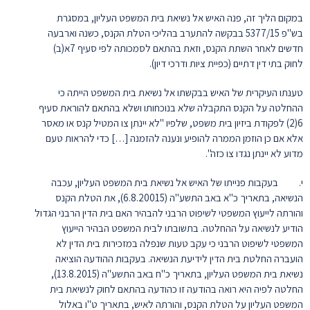
במקום הליך זה, פנה האיש אל נשיאת בית המשפט העליון, במסגרת
בש"פ 5377/15 בבקשה להתערב בהליכי הטלת הקנס, כשנה וארבעה
חדשים לאחר השתת הקנס, וזאת בהתאם לסמכותה לפי סעיף 7א(ב)
לחוק בתי דין דתיים (כפיית ציות ודרכי דיון).
טענתו העיקרית של האיש בבקשתו אל נשיאת בית המשפט הייתה כי
ההחלטה על הקנס התקבלה שלא בנוכחותו ושלא בהתאם להוראת סעיף
6(2) לפקודת ביזיון בית משפט, שלפיו "לא יינתן צו המטיל קנס או מאסר
אלא אם כן הוזמן הממרה להופיע ונענה להזמנה […] כדי להראות טעם
מדוע לא יינתן נגדו צו כזה".
י. בעקבות פנייתו של האיש אל נשיאת בית המשפט העליון, עכבה
הנשיאה, בתאריך כ"א באב התשע"ה (6.8.20015), את הטלת הקנס
והורתה לייעוץ המשפטי לשיפוט הרבני להבהיר האם בית הדין הרבני הגדול
הודיע לנשיאה על ההחלטה. בתשובתו לבית המשפט הבהיר הייעוץ
המשפטי לשיפוט הרבני כי עקב טעות שנפלה במזכירות בית הדין לא
הועברה החלטת בית הדין לידיעת הנשיאה. בעקבות ההודעה הוציאה
נשיאת בית המשפט העליון, בתאריך כ"ח באב התשע"ה (13.8.2015),
החלטה לפיה היא רואה בהודעה זו כהודעה בהתאם לחוק לנשיאת בית
המשפט העליון על הטלת הקנס, והורתה לאיש, בתאריך ט"ו באלול