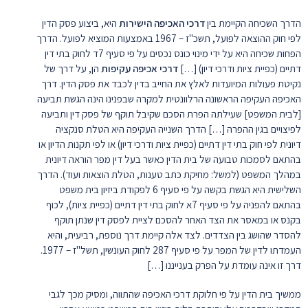
הדרך השכיחה הקיימת בין
דרכי האכיפה הישירות
היא, ביצוע פסק הדין
לפי חוק ההוצאה לפועל, תשכ"ז – 1967 באמצעות המוציא לפועל. הדרך
הפחות שכיחה היא על ידי מינוי כונס נכסים על פי סעיף 7ד לחוק בתי דין
דתיים (כפיית ציות ודרכי דיון) […]
דרכי אכיפה עקיפות
הן, על דרך של
נקיטת פעולות המיועדות לאלץ את החייב בדין לכבד את פסק הדין. דרך
האכיפה העקיפה הראשונה הרלוונטית למקרה שבפנינו הינה הגשת תביעה
[לבית המשפט] שעילתה הפרת הסכם שקיבל תוקף של פסק דין ותביעה
לפיצויים בגין ההפרה […] הדרך השנייה העקיפה היא הטלת סנקציה
דיונית לפי חוק בתי דין דתיים (כפיית ציות ודרכי דיון) או לפי תקנות הדיון או
בהתאם לסמכות טבועה של בית הדין כאשר בעל דין מפר הוראה דיונית
במהלך המשפט (למשל: מחיקת כתב טענות, הטלת הוצאות ועוד). הדרך
השלישית היא הגשת בקשה על פי סעיף 6 לפקודת ביזיון בית משפט
בהתאם להפניה על פי סעיף 7א לחוק בתי דין דתיים (כפיית ציות), לכוף
בקנס או במאסר את הצד האחר להסכם לציית לפסק דין שנתן תוקף
להסדר שהושג בין הצדדים. לצד אלה קיימת דרך נוספת, רביעית, והיא
העמדתו לדין של המפר על פי סעיף 287 לחוק העונשין, תשל"ז – 1977.
דרך זו אינה עומדת על הפרק בענייננו […]
ממשיך בית הדין על פי חלוקת דרכי האכיפה שהתווה, ומסיק מכך לגבי