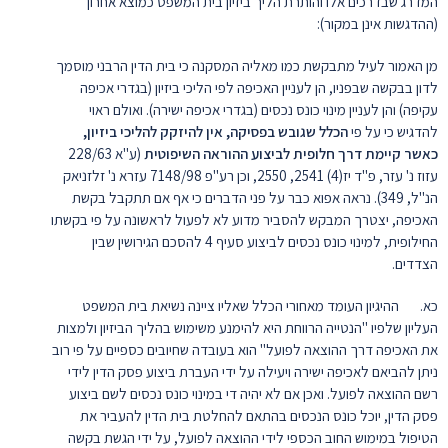
המדרג שבדרכים אלו והותרת הליך ביזיון בית המשפט כמוצא אחרון
(ההדגשות אינן במקור):
מן האמור לעיל מתבקשת כמו מאליה המסקנה כי בית הדין הרבני מוסמך
לדון בבקשה שבפניו, הן לעניין האכיפה לפי הליכי ביזיון (בגדרי אכיפה
עקיפה) והן לעניין מינוי כונס נכסים (בגדרי אכיפה ישירה). ואולם ראוי
להדגיש כי על פי
הכלל שגובש בפסיקה, אין להיזקק להליכי ביזיון,
כאשר קיימת דרך חלופית לביצוע ההוראה השיפוטית
(ע"א 228/63
עזוז נ' עזר, פ"ד יז(4) 2541, 2550, וכן רע"פ 7148/98 עזרא נ' זלזניאק
הנ"ל, 349). נראה אפוא כבר על פני הדברים כי אף אם תתקבל בקשת
האכיפה, יצטרך המבקש להסביר מדוע לא לפעול לראשונה על פי בקשתו
החילופית, למינוי כונס נכסים לביצוע סעיף 4 להסכם הגירושין שבין
הצדדים.
כא. ההיגיון העומד מאחורי הכלל שאליו ציינה נשיאת בית המשפט
העליון שלפיו "הנטייה הרווחת היא להימנע משימוש בהליך הביזיון ולמצות
את האכיפה דרך ההוצאה לפועל" הוא בעובדה שחיובים כספיים על פי רוב
ניתן להביאם לאכיפה ישירה ויעילה על ידי העברת ביצוע פסק הדין לידי
רשם ההוצאה לפועל. ואכן אם לא יהיה די במינוי כונס נכסים לשם ביצוע
פסק הדין, יוכל כונס הנכסים בהתאם להחלטת בית הדין להעביר את
הטיפול במימוש החוב הכספי לידי ההוצאה לפועל, על ידי הגשת בקשה