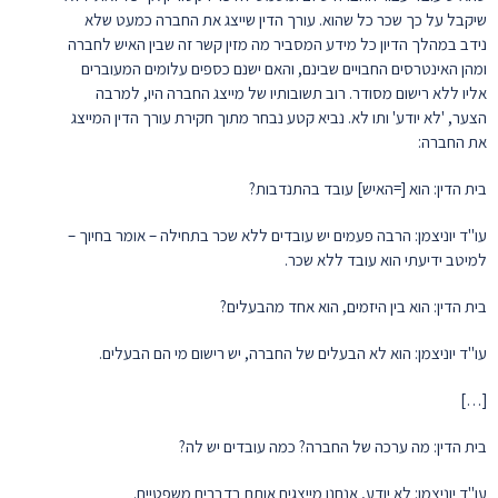
שיקבל על כך שכר כל שהוא. עורך הדין שייצג את החברה כמעט שלא
נידב במהלך הדיון כל מידע המסביר מה מזין קשר זה שבין האיש לחברה
ומהן האינטרסים החבויים שבינם, והאם ישנם כספים עלומים המעוברים
אליו ללא רישום מסודר. רוב תשובותיו של מייצג החברה היו, למרבה
הצער, 'לא יודע' ותו לא. נביא קטע נבחר מתוך חקירת עורך הדין המייצג
את החברה:
בית הדין: הוא [=האיש] עובד בהתנדבות?
עו"ד יוניצמן: הרבה פעמים יש עובדים ללא שכר בתחילה – אומר בחיוך –
למיטב ידיעתי הוא עובד ללא שכר.
בית הדין: הוא בין היזמים, הוא אחד מהבעלים?
עו"ד יוניצמן: הוא לא הבעלים של החברה, יש רישום מי הם הבעלים.
[…]
בית הדין: מה ערכה של החברה? כמה עובדים יש לה?
עו"ד יוניצמן: לא יודע, אנחנו מייצגים אותם בדברים משפטיים.