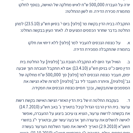
יורה על העברת 500,000 ש"ח לאיש מחלקה של האישה, בנוסף לחלקו
מתמורת מכירת הדירה. וזו לשון ההחלטה:
התקבלה בבית הדין בקשת מר [פלוני] ביום י' בסיוון תש"ע (23.5.10) למתן
החלטה בדבר שחרור הכספים המגיעים לו. לאחר העיון בבקשה הוחלט:
א. על כונסת הנכסים להעביר למר [פלוני] ללא דיחוי את חלקו
בתמורה שהתקבלה ממכירת הדירה.
ב. הואיל ועד היום לא התקבלה תגובת גב' [פלונית] על החלטת בית
הדין מיום כ"ט בניסן תש"ע (13.4.10): אם לא תתקבל תגובתה תוך שבעה
ימים, תעביר כונסת הנכסים למר [פלוני] סך 500,000 ש"ח מחלקה של
גב' [פלונית], והיתרה תועבר ליד גב' [פלונית] למרות שלא הגישה את
המסמכים שהתבקשה, ובכך תסיים כונסת הנכסים את תפקידה.
ד. בעקבות החלטה זו של בית הדין האזורי הגישה האישה בקשת רשות
ערעור. בית הדין הרבני הגדול קיבל בתאריך ג' באב תש"ע (14.7.2010)
את בקשתה לרשות ערעור, הוציא צו עיכוב ביצוע על ההעברה, ואפשר
לאישה להשלים את ערעורה תוך ארבעה־עשר יום, ובתאריך י"ג בתשרי
תשע"א (2.9.2010) האריך לאישה את מועד השלמת הערעור בעשרה
ימים נוספים. אולם, בתאריך י"ג במרחשוון תשע"א (31.10.2010), הוציא