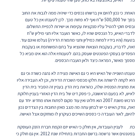
האחת: כי נכון להיום אין ברשותו נכסים כדי שיהיה ממה לגבות את החוב
בסך של 500,000 ש"ח ואף לא פחות מכך. לכן לטענתו אין כל טעם
ובסיס חוקי להטיל עליו סנקציות עקיפות או ישירות לכפיית התשלום.
לדברי האיש, כל הנכסים שהיו לו, כאשר הועבר אליו חצי מיליון ש"ח
בטעות (והיו בידיו לפחות כמיליון וחצי מתמורת הדירה) נעלמו ואינם עוד.
זאת, לדבריו, בעקבות הוצאות שהוציא על בתם המשותפת או בעקבות
הפסדים בעסקי הפטנטים שעסק בהם. לטענותיו אלה הוא אינו מביא כל
מסמך מאשר, המראה כיצד ולאן הועברו הכספים.
טענתו השנייה של האיש היא כי גם האישה מצידה לא נהגה כשורה וכי גם
היא לקחה לרשותה את חלקו מכספי השכרת הדירות, וכן לא העבירה אליו
את מחצית הפנסיה שלה, כהוראת בית הדין. בעניין זה הסביר בית הדין
לאיש, לא בפעם הראשונה, כי פסק דינו של בית הדין האזורי בעניין חלוקת
הרכוש משנת 2007 הוא חלוט ואין עוד מקום לפתוח אותו מחדש. יחד עם
זאת, צודק האיש כי יש לבחון עתה מה מצב מאזן החובות בין הצדדים נכון
להיום, לאור העובדה כי כספים השייכים כעיקרון לו מוחזקים אצל האישה.
כח. לעניין העובדות, אין חולק כי האיש יזם הקמת חברת הזנק העוסקת
בפטנטים אשר נרשמה ברשם החברות בתחילת שנת 2012. אין גם חולק כי