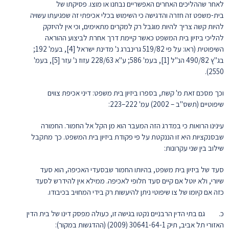
לאחר שההליכים האחרים האפשריים נבחנו או מוצו. פסיקתו של
בית-משפט זה חזרה והדגישה כי השימוש בכלי אכיפתי זה שפגיעתו עשויה
להיות קשה צריך להיות מוגבל רק למקרים מתאימים, וכי אין להיזקק
להליכי ביזיון בית המשפט כאשר קיימת דרך אחרת לביצוע ההוראה
השיפוטית (ראו: על פי 519/82 גרינברג נ' מדינת ישראל [4], בעמ' 192;
בג"ץ 490/82 הנ"ל [1], בעמ' 586; ע"א 228/63 עזוז נ' עזר [5], בעמ'
2550).
וכך מסכם זאת מ' קשת, בספרו ביזיון בית משפט: דיני אכיפת צווים
שיפוטיים (תשס"ב – 2002) עמ' 222–223:
עינינו הרואות כי במדרג הזה המעבר הוא מן הקל אל החמור. החמורה
שבסנקציות היא זו הננקטת על פי פקודת ביזיון בית המשפט. כך מתקבל
שילוב בין שני עקרונות:
סעד של ביזיון בית משפט, בהיותו החמור שבסעדי האכיפה, הוא סעד
שיורי, ולא יוטל אם קיים סעד חלופי לאכיפה. ממילא אין להידרש לסעד
כזה אם קיומו של צו שיפוטי ניתן להיעשות רק בידי המחויב בכיבודו.
כ. גם בתי הדין הרבניים נקטו בגישה זו, כעולה מפסק דינו של בית הדין
האזורי תל אביב, תיק 30641-64-1 (2009) (ההדגשות במקור):