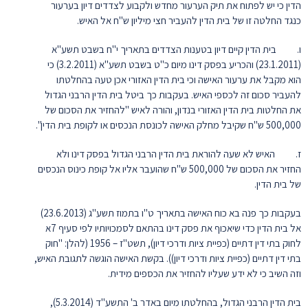
הדין כי יש לפתוח את תיק הערעור מחדש ולקבוע לצדדים דיון בערעור
כנגד החלטה זו של בית הדין להעביר חצי מיליון ש"ח אל האיש.
ו. בית הדין קיים דיון בטענות הצדדים בתאריך י"ח בשבט תשע"א
(23.1.2011) והכריע בפסק דינו מיום כ"ט בשבט תשע"א (3.2.2011) כי
הוא מקבל את ערעור האישה וכי בית הדין האזורי אכן טעה בהחלטתו
להעביר סכום זה לכספי האיש. בעקבות כך ביטל בית הדין הרבני הגדול
את החלטות בית הדין האזורי בנדון, והורה לאיש "להחזיר את הסכום של
500,000 ש"ח שקיבל מחלק האישה לכונסת הנכסים או לקופת בית הדין".
ז. האיש לא שעה להוראת בית הדין הרבני הגדול בפסק דינו ולא
החזיר את הסכום של 500,000 ש"ח שהועבר אליו אל קופת כינוס הנכסים
של בית הדין.
בעקבות כך פנה בא כוח האישה בתאריך ט"ו בתמוז תשע"ג (23.6.2013)
אל בית הדין כדי שיאכוף את פסק דינו בהתאם לסמכויותיו לפי סעיף 7א
לחוק בתי דין דתיים (כפיית ציות ודרכי דיון), תשט"ז – 1956 (להלן: "חוק
בתי דין דתיים (כפיית ציות ודרכי דיון)). בקשת האישה הוגשה לתגובת האיש,
וזה השיב כי לא ידע שעליו להחזיר את הכספים מידית.
בית הדין הרבני הגדול, בהחלטתו מיום באדר ב' התשע"ד (5.3.2014),