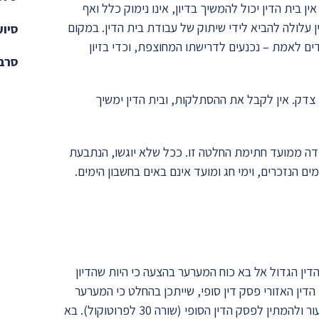
ן בית הדין יכול להמשיך בדיון, אינו נימוק כלל ואף
עלולה להביא לידי שיתוק של עבודת בית הדין. במקום
סיוע
ים לאמת – נכנעים לדרישתו המחוצפת, וכדי בזיון
סרבנ
 צדק. אין לקבל את ההסתלקות, ובית הדין ימשיך
בודה ממועד חתימת החלטה זו. ככל שלא יוגשו, הנתבעת
ם הנזכרים, וימי חג ומועד אינם באים בחשבון הימים.
דין הגדול אל בא כוח המערער בהצעה כי היות שהדיון
 הדין האזורי פסק דין סופי, שייתכן בהחלט כי המערער
יקבלו, הרי שבית הדין הגדול מציע לבא כוח המערער למשוך את הערעור ולהמתין לפסק הדין הסופי (שורה 30 לפרוטוקול). בא