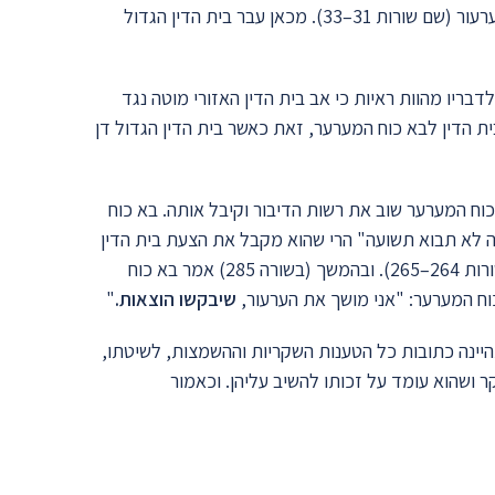
כוח המערער דחה הצעה זו ועמד על זכותו להשמיע את כל טענותיו בערעור (שם שורות 31–33). מכאן עבר בית הדין הגדול
יו מהוות ראיות כי אב בית הדין האזורי מוטה נגד
ן בית הדין לבא כוח המערער, זאת כאשר בית הדין הגדול דן
וח המערער שוב את רשות הדיבור וקיבל אותה. בא כוח
פה לא תבוא תשועה" הרי שהוא מקבל את הצעת בית הדין
הגדול לעזוב ולמשוך את הערעור ולהמתין עד לאחר פסק הדין (שם שורות 264–265). ובהמשך (בשורה 285) אמר בא כוח
שיבקשו הוצאות.
"
יינה כתובות כל הטענות השקריות וההשמצות, לשיטתו,
 ושהוא עומד על זכותו להשיב עליהן. וכאמור