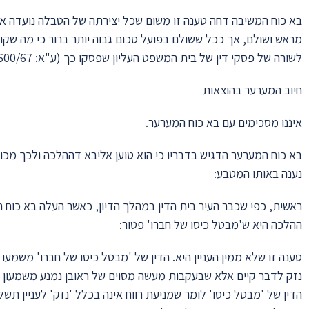
בא כוח המשיבה דחה טענה זו משום שכל יצירתה של הטבלה נועדה א
מראש ושולם, אך ככל ששולם בפועל סכום גבוה יותר ברור כי מה שקו
לשורה של פסקי דין של בית המשפט העליון שפסקו כך (ע"א: 600/67; 135/75; 309/59; 541/63; 201/18).
חיוב המערער בהוצאות
איננו מסכימים עם בא כוח המערער.
בא כוח המערער הדגיש בדבריו כי הוא טוען אליבא דההלכה ולכך מכוונ
נענה באותו המטבע:
ראשית, כפי שכבר העיר בית הדין במהלך הדיון, כאשר העלה בא כוח ה
ההלכה היא ש'מבטל כיסו של חברו' פטור:
טענה זו שלא ממין העניין היא. הדין של 'מבטל כיסו של חברו' משמעו כ
נזק לדבר קיים אלא שבעקבות מעשה מסוים של ראובן נמנע משמעון להר
הדין של 'מבטל כיסו' לומר שמניעת רווח אינה בכלל 'נזק' לעניין תשל