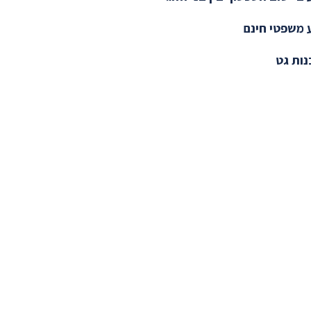
 משפטי חינם
ות גט