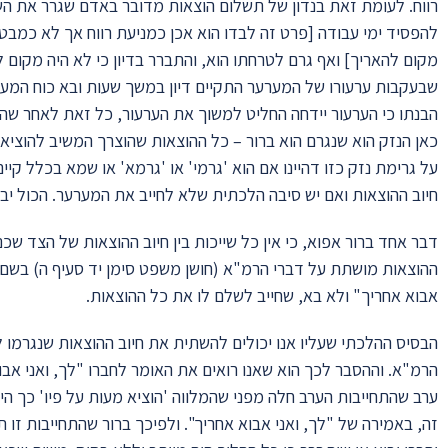
רווח. לעומת זאת בנדון של תשלום הוצאות מדובר באדם שגרר את השני ל
להפסיד ימי עבודה [פרט זה לבדו הוא אכן כמניעת רווח אך לא כמבטל כ
מקום להאריך] ואף גרם לטרחתו הוא, והתברר בדיון כי לא היה מקום
שבעקבות ערעורו של המערער התקיים דיון במשך שעות ובא כוח המערע
הבנתו כי הערעור יידחה החליט למשוך את הערעור, כל זאת לאחר שהנ
כאן הנזק הוא שנגרם הוא ברור – כל ההוצאות שהוצרך המשיב להוציא
על גרימת נזק כזו דהיינו אם הוא 'גרמי' או 'גרמא' או שמא בכלל קיים
חיוב ההוצאות ואם יש סיבה הלכתית שלא לחייב את המערער. הכול יבו
דבר אחד ברור אפוא, כי אין כל שייכות בין חיוב ההוצאות של הצד שכנ
ההוצאות מושתת על דברי הרמ"א (חושן משפט סימן יד סעיף ה) בשם ה
אבוא אחריך" ולא בא, שחייב לשלם לו את כל ההוצאות.
הבסיס ההלכתי שעליו אנו יכולים להשתית את חיוב ההוצאות שנגרמו 
הרמ"א. וההסבר לכך הוא שאנו רואים את האומר לחברו "לך, ואני אבוא
ערב שהתחייבות הערב חלה מפני שהמלווה 'הוציא מעות על פיו' כך ה
זה, באמירה של "לך, ואני אבוא אחריך". ולפיכך ברור שהתחייבות ז