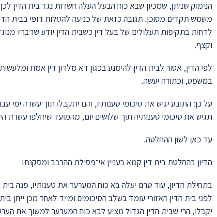
הנימוק שניתן, שמכיון שבא כוח הבעל העלה חשדות נגד בית הדין לכן אי
משמש תקדים מסוכן. תגובה כזאת של כניעה להטלות דופי בבית הדין 
לדחות בתקיפות תעלולים של בעל דין כשבית הדין יודע שדבריו מנוגד
וקצף.
לפי הדין, אסור לבית הדין להימנע בכגון דא מלדון דין אמת ומלעשות
במשפט, וכתורה יעשה.
על כן: התובע יגיש את סיכומי טענותיו, והם יתקבלו תוך עשרה ימי ע
תגיש את סיכומי טענותיה תוך שלושים יום, מהמועד שיחלפו עשרת הימי
עד כאן לשון ההחלטה.
הדיון בהחלטת בית דין קמא בעניין אי־פסילת ההרכב ומסקנתו
בתחילת הדיון, עוד טרם יעלה בא כוח המערער את טענותיו, פנה בית ה
לפני בית הדין האזורי עומד בשלב הסיכומים ומייד לאחר מכן ייתן בית