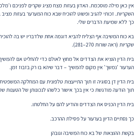
אין כאן מילה מוסכמת. האדון בעזות מצח מציג שקרים לפניכם ו'מלכ
השקריות. זכותי להגיב ופשוט להוכיח שבא כוח המערער בעזות מציב 
כך ללא שמיעת הדברים שלי.
בא כוח המשיבה אף הצליח להביא דוגמה אחת שלדבריו יש בה להוכיח כ
שקריות (ראה שורות 270–281).
בית הדין הוציא את הצדדים אל מחוץ לאולם כדי להחליט אם להמשי
הערעור 'נמשך' אין מקום להמשיך – דבר שיהא בו רק בזבוז זמן.
בית הדין דן בסוגיה זו תוך התייעצות טלפונית עם המחלקה המשפטי
תוך הודעה מודגשת כי אין בכך אישור כלשהו לנכונותן של הטענות שט
בית הדין הכניס את הצדדים והודיע להם על החלטתו.
כך נסתיים הדיון בערעור על פסילת ההרכב.
בקשת ההוצאות של בא כוח המשיבה וגובהן