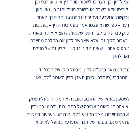
דיון וכך הצריכו לשכור עורך דין או טוען רבני וכן
יסו אלא כשֶבֶת או כשוכר פועל וחזר בו, ואין כאן
 לבקשת המערער ועתירתו נדחתה. ויותר מכך לאחר
ר – כפי שהוא עצמו אמר בפני בית הדין – בעקבות
זק כבר נגרם לצד השני שלמעשה הוציא את הוצאותיו.
 בעבור הליך זה. אלא שאפשר לדון אם ההלכה מחייבת
 בסיס אחר – שאינו מדיני נזיקין – לדין זה של הטלת
אר להלן.
גד המבואר ברמ"א לדין 'מבטל כיסו של חברו'. דין
מרדכי (סנהדרין סימן תשז) בדין האומר "לך, ואני
לשמעון בעטיו של התובע ראובן הוא המקרה שעליו פסק
 אחריך" כאומר אמירה של התחייבות, דהיינו כמו דין
יא ההתחייבות מצד התובע כלפי הנתבע, בערעור במקרה
ו תתממש אם בסופו של דבר המערער בפועל לא יבוא