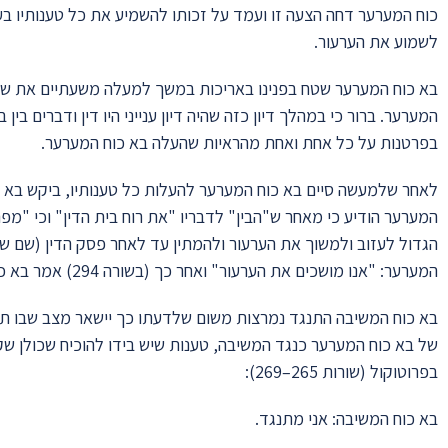
לשמוע את הערעור.
בא כוח המערער שטח בפנינו באריכות במשך למעלה משעתיים את שלדבר
המערער. ברור כי במהלך דיון כזה שהיה דיון ענייני היו דין ודברים בי
בפרטנות על כל אחת ואחת מהראיות שהעלה בא כוח המערער.
לאחר שלמעשה סיים בא כוח המערער להעלות כל טענותיו, ביקש בא כ
המערער הודיע כי מאחר ש"הבין" לדבריו "את רוח בית הדין" וכי "מ
המערער: "אנו מושכים את הערעור" ואחר כך (בשורה 294) אמר בא כוח המערער: "אני מושך את הערעור,
בא כוח המשיבה התנגד נמרצות משום שלדעתו כך יישאר מצב שבו תה
של בא כוח המערער כנגד המשיבה, טענות שיש בידו להוכיח שכולן שקר
בפרוטוקול (שורות 265–269):
בא כוח המשיבה: אני מתנגד.