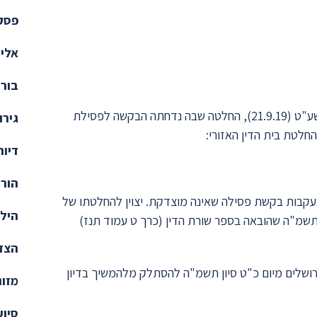
פסקי
אלימ
בורר
לפנינו ערעור על החלטת בית הדין האזורי שניתנה ביום כ"א באלול תשע"ט (21.9.19), החלטה שבה נדחתה הבקשה לפסילת
גירו
חלטת בית הדין האזורי:
דיור
הורו
בעקבות בקשת פסילה שאינה מוצדקת. יצוין להחלטתו של
הילד
ל תשמ"ה שהובאה בספר שורת הדין (כרך ט עמוד תנז)
הצד 
ירושלים מיום כ"ט סיון תשמ"ה להסתלק מלהמשיך בדיון
מזונ
סיוע