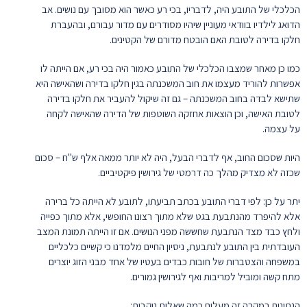
הכלכלי של התובע היה, לדבריו, בכי רע כאשר הוא מסובך עם נושים. אב
הדואג לילדיו בוודאי מעוניין שיהיו מסודרים עם מדור עבורם, ובהעברת
חלקו בדירה לטובת האם הובטח מדורם של הקטינים.
כמו כן מאחר שמצבו הכלכלי של התובע כאמור היה בכי רע, אם הייתה לו
אפשרות להוריד מעצמו את חוב המשכנתה בגין חלקו בדירה ושהאישה היא
שתישא לבדה בחוב המשכנתה – גם זה שיקול להעביר את חלקו בדירה
לטובת האישה, וכן הוצאות אחזקה השוטפות של הדירה שהאישה לקחה
על עצמה.
היות שסכום החוב, אף לדברי הבעל, היה לא יותר ממאה אלף ש"ח – סכום
שכזה לא מצדיק מהלך כה דרמטי של גירושין פיקטיביים.
יתר על כן: לפי דברי התובע בכתב תביעתו, לתובע לא הייתה כל ברירה
אלא להיפרד מהנתבעת בגט שלא מתוך רצונו החופשי, אלא מתוך כפייה
ולחץ כבד מצד הנתבעת שחששה מפני הנושים. אם זו הייתה תמונת המצב
העובדתית בין התובע לנתבעת, ניסיון החיים מלמדנו כי קשיים כלכליים
במשפחה והצטברות של חובות כבדים בעטיו של אחד מבני הזוג יוצרים
מתח קשה ומוביל למריבות ואף לגירושין גמורים.
הנתונים במקרה זה מעלים כמה שאלות נוקבות: