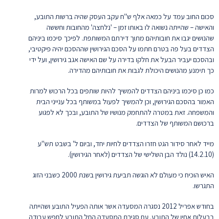
סכום החוב עמד על כמאה אלף ש"ח עקב העסק שהיה ברשות התובע,
והאישה – שהייתה נשואה לו באותו זמן – 'נלחצה' מהחובות וחששה
שהנושים יגבו את חובותיהם מתוך דירתם המשותפת. לפיכך סיכמו ביניהם
הצדדים בעל פה בטרם חתמו על הסכם הגירושין שההסכם יהיה פיקטיבי,
ובהסכם יעביר הבעל את חלקו בדירה על שם האישה אגב גירושין, ועל ידי
כך תימנע מהנושים היכולת לגבות את חובותיהם מהדירה.
כמו כן סיכמו ביניהם הצדדים להמשיך להיות שותפים בכל הרכוש למרות
האמור בהסכם הגירושין, וכן להמשיך לפעול במשותף בכל ענייני הבית
והמשפחה. זאת במטרה להתחמק מנושיו של התובע, ובכך לא לפגוע
ברכושם המשותף של הצדדים.
מייד לאחר סידור הגט חזרו הצדדים לחיות יחד, וביום ל' בשבט תש"ע
(14.2.10) נולד הבן השלישי של הצדדים (לאחר הגירושין).
האיש הוכיח כי מעולם לא הוגשה תביעת גירושין בשנת 2000 כשבני הזוג
התגרשו.
בחודש אפריל 2012 נסגרה המסעדה אשר אותה הפעיל התובע ושהייתה
בבעלות אחיו של התובע. עם סגירת המסעדה החל התובע לחפש עבודה