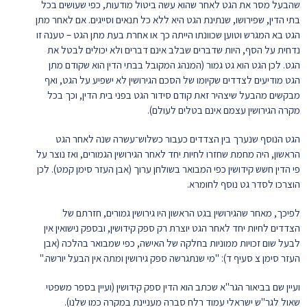
שהבעל מסר את הגט לאחר שהוא עשה ביטול מודעות, כפי שעושים בכל
בתי הדין, שפירושו, שנתינת הגט היא ללא כל תנאים וסייגים. אם לאחר מתן
הגט בא המגרש וטוען שכוונתו הייתה כך או אחרת בעת מתן הגט – טענה זו
נדחית על הסף, היות שדברים שבלב אינם דברים ולא יכולים לבטל את
הגט. לכן הגט הוא גט גמור (המנהג המקובל בבתי הדין הוא שקודם מתן
הגט מודיעים לצדדים שקיומו של הסכם הגירושין לא ישפיע על הגט, ואף
מבקשים מהבעל שיצהיר זאת קודם סידור הגט בפני בית הדין, וכך בכל
מקרה הגירושין עצמם אינם בטלים לעולם).
הגט הנוסף שנערך בין הצדדים כעבור כשלוש־עשרה שנה לאחר הגט
הראשון, היה מחמת שחזרו לחיות יחד לאחר הגירושין הגמורים, ואז נוצר על
פי הדין חשש קידושין כפי המבואר בשולחן ערוך (אבן העזר סימן קמט). לכן
הוצרכו לסדר גט נוסף לחומרא.
לפיכך, מאחר שהגירושין בגט הראשון היו גירושין גמורים, חזרתם של
הצדדים לחיות יחד לאחר הגט יוצרת רק ספק קידושין, ובספק נישואין אין
לבעל שום זכויות ממוניות בחלקה של האישה, כפי שמבואר בהלכה (אבן
העזר סימן צ סעיף ד): "מי שנתגרשה ספק גירושין ומתה אין הבעל יורשה."
ועיין שם בביאור הגר"א שכתב הוא הדין ספק קידושין (ועיין בספר משפטי
שאול לגר"ש ישראלי עמוד רלח סברה מעניינת במקרה כמו שלנו).