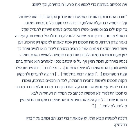
את נכסיהם בערמה כדי למנוע את פירעון חובותיהם, וכך לשונו:
"תורת אמת וחוקים טובים ומשפטים ישרים נתן הקדוש ברוך הוא לישראל
על ידי משה רבנו עליו השלום, דרכיה דרכי נועם וכל נתיבותיה שלום,
צדיקים ילכו בם ופושעים יכשלו המתנכלים לעקש הישרה להגדיל שקל
במאזני מרמה, חייבין חכמי ישראל לסכל עצתם ולבטל מחשבותם, ועל זה
נאמר צדק תרדוף, ואמרו חכמים דין אמת לאמתו לאפוקי דין מרומה. ויען
אשר ראיתי מקצת אנשים אשר כותבים נכסיהם ליהודים או לגויים ואחר כך
לוין מעות וכשבא המלוה לגבות חובו מנכסיו מצוה להוציא השטר ותולה
נכסיו באחרים, והכול רואין אף על פי שכתב נכסיו לאחרים הוא מוחזק בהם
ונושא ונותן בהם ומעולם לא יצאו מרשותו […] מצינו בדברי חכמים שבטלו
עצת המערימים […] וכהנה רבות בתלמוד […] הרוצה להערים ולהפקיע
תקנת חכמים ולעשות לחבירו תחבולה, לכדוהו חכמים בערמה, ועמדו
כנגדו להפר עצתו ומחשבתו הרעה. ואנו נדון דבר מדבר ונלמד דבר מדבר
כי חכמי התלמוד לא הספיקו לכתוב כל הנולדות העתידות לבא
המתחדשות בכל יום, אלא שהבאים אחריהם יוצאים בעקבותיהם ומדמין
מילתא למילתא […]."
הלכה למעשה מביא הרא"ש שם את דברי רבנו תם וכותב על דבריו
כדלהלן: