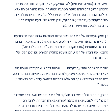
ראיה ישירה (שאינה נסיבתית) לא מספיקה, אלא דווקא עדותם של עדים
שהנותן הודיע להם קודם נתינת המתנה שמתנה זו אינה מתנה גמורה אלא
רק לשם הברחה. הסברו של רש"י נובע מהכלל הנ"ל שדברים שבלב אינם
יכולים לעקור מעשים שנעשו בפועל, ולכן נדרש גילוי דעת מוקדם בפני
עדים כדי לבטל את מעשה המתנה.
אין ספק שעמדתו של רש"י הדורשת עדות מפורשת שניתנה על ידי הודעת
הנותן קודם המתנה היא מרחיקת לכת, ואכן הראשונים נתקשו מאוד בדבריו
ובהם גם התוספות (שם במקום בדיבור המתחיל "כתבינהו לברתה"),
שהביאו את דבריו של רש"י, הקשו עליו מסוגית הגמרא שם ולכן חלקו על
דעתו וכתבו:
"פירש בקונטרס והודיעה לעדים […] ונראה לרבינו יצחק דלא אמרה מידי
אלא גילוי מילתא בעלמא איכא, ולא הוי דברים שבלב שאינם דברים דהכא
ודאי הדבר ניכר שלא נתכוונה אלא להבריח דנפשה עדיפא לה כדאמרינן
בסמוך."
אם כן, תוספות וכל הראשונים חולקים על רש"י וסוברים שאכן די ב'אומדנא
דמוכח' כדי לקבוע שאין זו מתנה גמורה אלא רק הברחה. לדבריהם
אומדנה זו אינה כדברים שבלב שהם חסרי כל תוקף היות שדברים שבלב