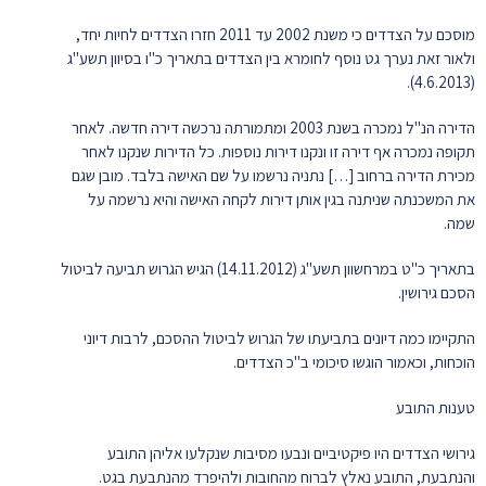
מוסכם על הצדדים כי משנת 2002 עד 2011 חזרו הצדדים לחיות יחד,
ולאור זאת נערך גט נוסף לחומרא בין הצדדים בתאריך כ"ו בסיוון תשע"ג
(4.6.2013).
הדירה הנ"ל נמכרה בשנת 2003 ומתמורתה נרכשה דירה חדשה. לאחר
תקופה נמכרה אף דירה זו ונקנו דירות נוספות. כל הדירות שנקנו לאחר
מכירת הדירה ברחוב […] נתניה נרשמו על שם האישה בלבד. מובן שגם
את המשכנתה שניתנה בגין אותן דירות לקחה האישה והיא נרשמה על
שמה.
בתאריך כ"ט במרחשוון תשע"ג (14.11.2012) הגיש הגרוש תביעה לביטול
הסכם גירושין.
התקיימו כמה דיונים בתביעתו של הגרוש לביטול ההסכם, לרבות דיוני
הוכחות, וכאמור הוגשו סיכומי ב"כ הצדדים.
טענות התובע
גירושי הצדדים היו פיקטיביים ונבעו מסיבות שנקלעו אליהן התובע
והנתבעת, התובע נאלץ לברוח מהחובות ולהיפרד מהנתבעת בגט.