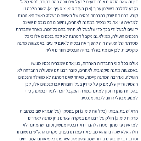
דין זה שאם הנכסים אינם ידועים לבעל אינו זוכה בהם בתורת 'נכסי מלוג'
נקבע להלכה בשולחן ערוך (אבן העזר סימן צ סעיף יא). לאור הלכה זו
קובע רבנו תם שרק בהברחת נכסים של האישה מבעלה: כאשר היא נותנת
למראית עין את כל נכסיה במתנה לאחרים, נחשבים הם כנכסים שאינם
ידועים לבעל ודי בכך כדי שלבעל לא תהיה בהם כל זכות. מאחר שהברחת
הנכסים הועילה, ממילא גם מקבל המתנה לא יזכה בנכסים אלו כי כל
מטרתה של האישה היה להפוך את נכסיה ל'אינם ידועים' באמצעות מתנה
פיקטיבית. לכן אם מת בעלה בחייה הנכסים חוזרים אליה.
אולם בכל סוגי ההברחות האחרות, כגון אדם שמבריח נכסיו מנושיו
באמצעות מתנה פיקטיבית לאחרים, סובר רבנו תם שפעולת ההברחה לא
הועילה, ואדרבה המתנה קיימת, מאחר שאם המתנה לא מועילה והנכסים
רשמית עדיין שלו, אם כן על פי דין בעלי חובותיו יגבו מנכסים אלו, לכן
בהכרח הנותן התכוון למתנה גמורה והמקבל זוכה לגמרי במתנה, כדי
למנוע מבעלי החוב לגבות מנכסיו.
הרא"ש בתשובותיו (כלל עח סימן ג) וכן בפסקיו (על הגמרא שם בכתובות
פרק ח סימן ג) חולק על רבנו תם במקרה שאדם נותן מתנה לאחרים
למראית עין מתוך מטרה להבריח את נכסיו מנושיו, וסובר שהמתנה לא
חלה. אלא שקודם שהוא מביע את עמדתו בעניין, מקדים הרא"ש בתשובתו
וכותב דברים בוטים ביותר שמבטאים את השקפתו כלפי אותם המבריחים