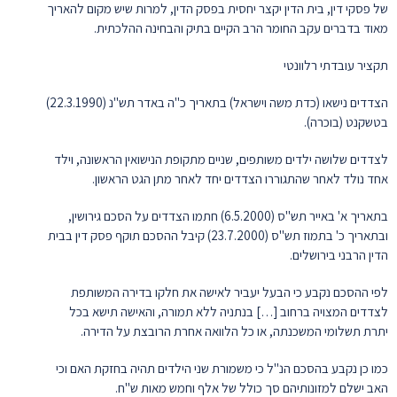
של פסקי דין, בית הדין יקצר יחסית בפסק הדין, למרות שיש מקום להאריך
מאוד בדברים עקב החומר הרב הקיים בתיק והבחינה ההלכתית.
תקציר עובדתי רלוונטי
הצדדים נישאו (כדת משה וישראל) בתאריך כ"ה באדר תש"נ (22.3.1990)
בטשקנט (בוכרה).
לצדדים שלושה ילדים משותפים, שניים מתקופת הנישואין הראשונה, וילד
אחד נולד לאחר שהתגוררו הצדדים יחד לאחר מתן הגט הראשון.
בתאריך א' באייר תש"ס (6.5.2000) חתמו הצדדים על הסכם גירושין,
ובתאריך כ' בתמוז תש"ס (23.7.2000) קיבל ההסכם תוקף פסק דין בבית
הדין הרבני בירושלים.
לפי ההסכם נקבע כי הבעל יעביר לאישה את חלקו בדירה המשותפת
לצדדים המצויה ברחוב […] בנתניה ללא תמורה, והאישה תישא בכל
יתרת תשלומי המשכנתה, או כל הלוואה אחרת הרובצת על הדירה.
כמו כן נקבע בהסכם הנ"ל כי משמורת שני הילדים תהיה בחזקת האם וכי
האב ישלם למזונותיהם סך כולל של אלף וחמש מאות ש"ח.