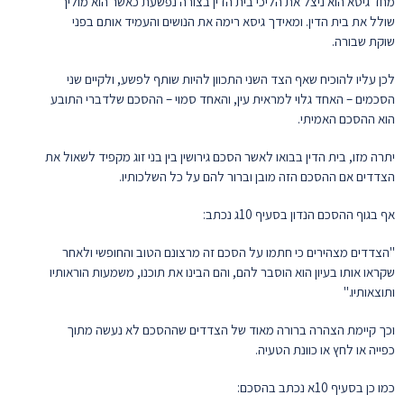
מחד גיסא הוא ניצל את הליכי בית הדין בצורה נפשעת כאשר הוא מוליך
שולל את בית הדין. ומאידך גיסא רימה את הנושים והעמיד אותם בפני
שוקת שבורה.
לכן עליו להוכיח שאף הצד השני התכוון להיות שותף לפשע, ולקיים שני
הסכמים – האחד גלוי למראית עין, והאחד סמוי – ההסכם שלדברי התובע
הוא ההסכם האמיתי.
יתרה מזו, בית הדין בבואו לאשר הסכם גירושין בין בני זוג מקפיד לשאול את
הצדדים אם ההסכם הזה מובן וברור להם על כל השלכותיו.
אף בגוף ההסכם הנדון בסעיף 10ג נכתב:
"הצדדים מצהירים כי חתמו על הסכם זה מרצונם הטוב והחופשי ולאחר
שקראו אותו בעיון הוא הוסבר להם, והם הבינו את תוכנו, משמעות הוראותיו
ותוצאותיו."
וכך קיימת הצהרה ברורה מאוד של הצדדים שההסכם לא נעשה מתוך
כפייה או לחץ או כוונת הטעיה.
כמו כן בסעיף 10א נכתב בהסכם: