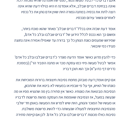
אינם דברים כדי לבטל מעשה גמור, מפני שזו אומדנה שהיא מוכחת לכול
ואינה בבחינת דברים שבלב, אלא אומדנה זו היא כגילוי דעת שהיא אינה
רוצה לתת את נכסיה במתנה גמורה היות שאין אדם נותן את כל נכסיו
לאחרים ונשאר עירום מנכסיו.
אומד דעת שכזה אינו בכלל 'דברים שבלב' מאחר שהוא מוכח ביותר,
ומשום כך הוא נכנס לכלל הידוע של 'דברים שבלבו ובלב כל אדם',
שפירושו שפעמים כוונת הנותן כל כך ברורה עד שאפילו אמירה אינה נחוצה
מצידו כפי שיבואר.
כדי להבין מדוע כאשר אומד הדעת מוגדר כ'דברים שבלבו ובלב כל אדם'
אפשר לבטל מעשה פיזי כמו עסקת מכר או מתנה הסביר הר"ן (במסכת
נדרים דף כח ע"א) וכך הוא תוכן דבריו:
אם קיים אומדן דעת מובהק מחמת נסיבות חיצוניות ברורות המוכיחות את
כוונתו של האיש, אף על פי שבפיו או במעשיו לא ביטא את שהתכוון,
הנסיבות מבטאות את כוונותיו. כאשר אין סתירה בין מה שהוציא מפיו או מה
שנעשה בפועל, אז הנסיבות שאופפות את העסקה מהוות פרשנות לדבריו
או מעשיו של המוכר והנותן, היות שיש לפרש את המעשה באופן חד־שלבי
מהנסיבות החיצוניות לפעולה שנעשתה כדי להשיג פרשנות משולבת.
נסיבות כאלו מכונות 'דברים שבלבו ובלב כל אדם'. לכן אם קיימת סתירה