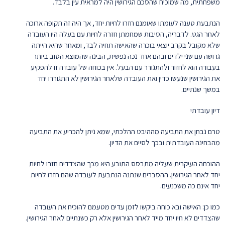
משפחתית, מה שמוכיח שהסכם הגירושין היה למראית עין בלבד.
הנתבעת טענה לעומתו שאומנם חזרו לחיות יחד, אך היה זה תקופה ארוכה
לאחר הגט. לדבריה, הסיבות שמחמתן חזרה לחיות עם בעלה היו העובדה
שלא מקובל בקרב יוצאי בוכרה שהאישה תחיה לבד, ומאחר שהיא הייתה
גרושה עם שני ילדים ובהם אחד נכה נפשית, הבינה שהמוצא הטוב ביותר
בעבורה הוא לחזור ולהתגורר עם הבעל. אין בכוחה של עובדה זו להפקיע
את הגירושין שנעשו כדין ואת העובדה שלאחר הגירושין לא התגוררו יחד
במשך שנתיים.
דיון עובדתי
טרם נבחן את התביעה מההיבט ההלכתי, שמא ניתן להכריע את התביעה
מהבחינה העובדתית ובכך לסיים את הדיון.
ההוכחה העיקרית שעליה מתבסס התובע היא מכך שהצדדים חזרו לחיות
יחד לאחר הגירושין. ההסברים שנתנה הנתבעת לעובדה שהם חזרו לחיות
יחד אינם כה משכנעים.
כמו כן: האישה ובא כוחה ביקשו לזמן עדים מטעמם להוכיח את העובדה
שהצדדים לא חיו יחד מייד לאחר הגירושין אלא רק כשנתיים לאחר הגירושין.