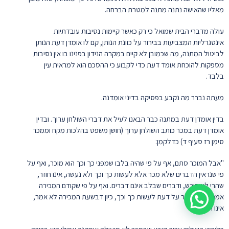
מאליו שהאישה נתנה מתנה למטרת הברחה.
עולה מדברי הבית שמואל כי רק כאשר קיימות נסיבות עובדתיות
אינטגרליות המצביעות בבירור על כוונת הנותן, קם לו אומדן דעת הנותן
לביטול המתנה, מה שכמובן לא קיים במקרה הנידון בפנינו בו אין נסיבות
מספקות להוכחת אומד דעת כדי לקבוע כי ההסכם הוא למראית עין
בלבד.
מעתה נברר מה נקבע בפסיקה בדיני אומדנה.
בדין אומדן דעת במתנה כבר הבאנו לעיל את דברי השולחן ערוך. ובדין
אומדן דעת במכר כותב השולחן ערוך (חושן משפט בהלכות מקח וממכר
סימן רז סעיף ד) כדלקמן:
"אבל המוכר סתם, אף על פי שהיה בלבו שמפני כך וכך הוא מוכר, ואף על
פי שנראין הדברים שלא מכר אלא לעשות כך וכך ולא נעשה, אינו חוזר,
שהרי לא פירש, ודברים שבלב אינם דברים. ואף על פי שקודם המכירה
אמר שהוא מוכר על דעת לעשות כך וכך, כיון דבשעת המכירה לא אמר,
אינו חוזר."