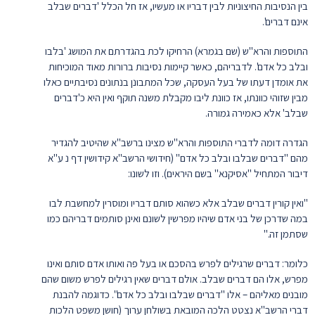
בין הנסיבות החיצוניות לבין דבריו או מעשיו, אז חל הכלל 'דברים שבלב
אינם דברים'.
התוספות והרא"ש (שם בגמרא) הרחיקו לכת בהגדרתם את המושג 'בלבו
ובלב כל אדם'. לדבריהם, כאשר קיימות נסיבות ברורות מאוד המוכיחות
את אומדן דעתו של בעל העסקה, שכל המתבונן בנתונים נסיבתיים כאלו
מבין שזוהי כוונתו, אז כוונת ליבו מקבלת משנה תוקף ואין היא כ'דברים
שבלב' אלא כאמירה גמורה.
הגדרה דומה לדברי התוספות והרא"ש מצינו ברשב"א שהיטיב להגדיר
מהם "דברים שבלבו ובלב כל אדם" (חידושי הרשב"א קידושין דף נ ע"א
דיבור המתחיל "אסיקנא" בשם היראים). וזו לשונו:
"ואין קורין דברים שבלב אלא כשהוא סותם דבריו ומוסרין למחשבת לבו
במה שדרכן של בני אדם שיהיו מפרשין לשונם ואינן סותמים דבריהם כמו
שסתמן זה."
כלומר: דברים שרגילים לפרש בהסכם או בעל פה ואותו אדם סותם ואינו
מפרש, אלו הם דברים שבלב. אולם דברים שאין רגילים לפרש משום שהם
מובנים מאליהם – אלו "דברים שבלבו ובלב כל אדם". כדוגמה להבנת
דברי הרשב"א נצטט הלכה המובאת בשולחן ערוך (חושן משפט הלכות