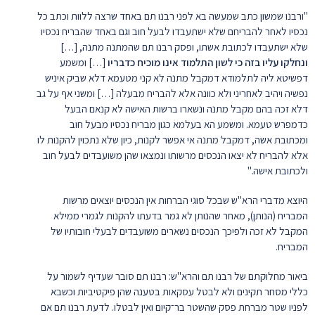
"ורבנו שמשון כתב שמעשה בא לפני רבנו תם באחד שרצה ללוות וכתב כל
נכסיו לאחר להבריחם שלא ישתעבדו לבעל חוב וגם באחד שהבריח נכסיו
שלא ישתעבדו לכתובת אשתו, ופסק רבנו תם שהמתנה מתנה, […]
ונחלקו עליו בזה כי לשון התלמוד אינו מוכיח כדבריו
[…] ומשמע
דפשיטא ליה לתלמודא דמקבל מתנה לא קני מטעמא דלא שביק איניש
נפשיה ויהיב לאחריני ולא כוונה אלא להבריח מבעלה […] ומשני אף על גב
דלא זכה בהם מקבל מתנה ונשארו ברשות האישה לא קנאם הבעל
כדמפרש טעמא. ומשמע הא בעלמא כגון מבריח נכסיו מבעל חוב
ומכתובת אשה, דמקבל מתנה אי אפשר לקנות, כיון שלא נתכוין להקנות לו
אלא להבריח לא יצאו הנכסים מרשותו ונמצאו שהן משועבדים לבעל חוב
ולכתובת אישה."
היוצא מדברי הרא"ש שבכל סוגי הברחות אין הנכסים יוצאים מרשות
המבריח (הנותן), מאחר שהנותן לא גמר בדעתו להקנות לגמרי ממילא
המקבל לא זכה ולפיכך הנכסים נשארים משועבדים לבעלי חובותיו של
המבריח.
ביאור מחלוקתם של רבנו תם והרא"ש: רבנו תם סובר שעדיף לשמור על
כללי מסחר תקינים ולא לבטל עסקאות בטענה שהן פיקטיביות וכשבא
לפניו שטר מברחת פסק שהשטר בר־קיום ואין לבטלו. לדעת רבנו תם אם