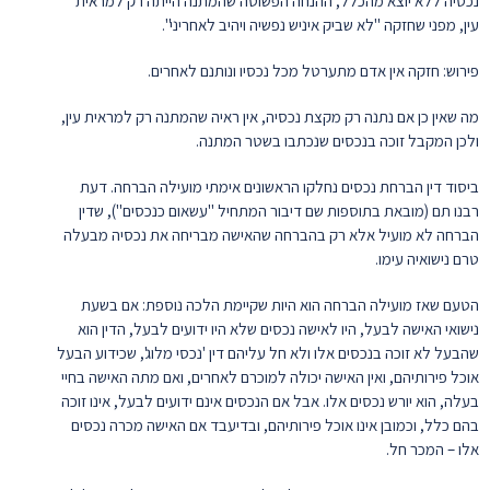
נכסיה ללא יוצא מהכלל, ההנחה הפשוטה שהמתנה הייתה רק למראית
עין, מפני שחזקה "לא שביק איניש נפשיה ויהיב לאחריני".
פירוש: חזקה אין אדם מתערטל מכל נכסיו ונותנם לאחרים.
מה שאין כן אם נתנה רק מקצת נכסיה, אין ראיה שהמתנה רק למראית עין,
ולכן המקבל זוכה בנכסים שנכתבו בשטר המתנה.
ביסוד דין הברחת נכסים נחלקו הראשונים אימתי מועילה הברחה. דעת
רבנו תם (מובאת בתוספות שם דיבור המתחיל "עשאום כנכסים"), שדין
הברחה לא מועיל אלא רק בהברחה שהאישה מבריחה את נכסיה מבעלה
טרם נישואיה עימו.
הטעם שאז מועילה הברחה הוא היות שקיימת הלכה נוספת: אם בשעת
נישואי האישה לבעל, היו לאישה נכסים שלא היו ידועים לבעל, הדין הוא
שהבעל לא זוכה בנכסים אלו ולא חל עליהם דין 'נכסי מלוג', שכידוע הבעל
אוכל פירותיהם, ואין האישה יכולה למוכרם לאחרים, ואם מתה האישה בחיי
בעלה, הוא יורש נכסים אלו. אבל אם הנכסים אינם ידועים לבעל, אינו זוכה
בהם כלל, וכמובן אינו אוכל פירותיהם, ובדיעבד אם האישה מכרה נכסים
אלו – המכר חל.