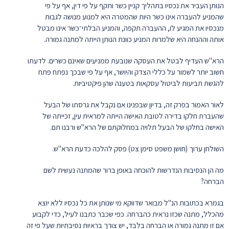
הנותן העביר את נכסיו בתהליך קניין כשר ותקף על פי דין, אף על פי
שהמניע להעברה אינו כשר היות שהמטרה היא למנוע מנושה לגבות
מנכסיו את המגיע לו, ההעברה תקפה, והמניע הבלתי־כשר אינו מבטל
אותה וההנחה היא שלמרות המניע כוונת הנותן הייתה למתנה גמורה.
הרא"ש העדיף לבטל את העסקה שנובעת ממניעים שאינם כשרים. לדעתו
חשוב יותר לשמור על כללי הצדק והיושר, אף על פי שבכך נפתח פתח
להגשת תביעות לביטול עסקאות בטענה שהן פיקטיביות.
לאור האמור בפרק זה, בדיון שבפנינו אם נקבל את גרסתו של הבעל
שהעברת חלקו בדירה לטובת האישה הייתה למראית עין, זכייתה של
האישה בחלקו של הבעל תלויה במחלוקתם של הרא"ש ורבנו תם.
השולחן ערוך (חושן משפט סימן צט) פסק להלכה כדעת הרא"ש.
מה הן הנסיבות הנדרשות להוכחה באופן ברור שהמתנה נעשית לשם
הברחה?
בגמרא בכתובות הנ"ל מבואר שדווקא מי שנותן את כל נכסיו ללא יוצא
מהכלל, מתנה שכזו נראית כהברחה. כפי שכבר כתבנו לעיל, כדי לקבוע
אם זו מתנה גמורה או הברחה בלבד, יש צורך בראיות נסיבתיות שעל פי זה