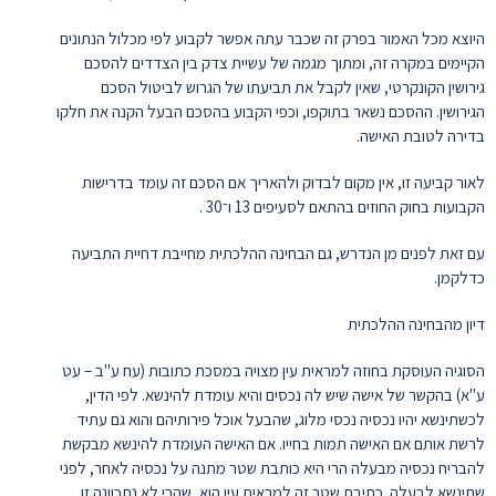
היוצא מכל האמור בפרק זה שכבר עתה אפשר לקבוע לפי מכלול הנתונים
הקיימים במקרה זה, ומתוך מגמה של עשיית צדק בין הצדדים להסכם
גירושין הקונקרטי, שאין לקבל את תביעתו של הגרוש לביטול הסכם
הגירושין. ההסכם נשאר בתוקפו, וכפי הקבוע בהסכם הבעל הקנה את חלקו
בדירה לטובת האישה.
לאור קביעה זו, אין מקום לבדוק ולהאריך אם הסכם זה עומד בדרישות
הקבועות בחוק החוזים בהתאם לסעיפים 13 ו־30 .
עם זאת לפנים מן הנדרש, גם הבחינה ההלכתית מחייבת דחיית התביעה
כדלקמן.
דיון מהבחינה ההלכתית
הסוגיה העוסקת בחוזה למראית עין מצויה במסכת כתובות (עח ע"ב – עט
ע"א) בהקשר של אישה שיש לה נכסים והיא עומדת להינשא. לפי הדין,
לכשתינשא יהיו נכסיה נכסי מלוג, שהבעל אוכל פירותיהם והוא גם עתיד
לרשת אותם אם האישה תמות בחייו. אם האישה העומדת להינשא מבקשת
להבריח נכסיה מבעלה הרי היא כותבת שטר מתנה על נכסיה לאחר, לפני
שתינשא לבעלה. כתיבת שטר זה למראית עין הוא, שהרי לא נתכוונה זו