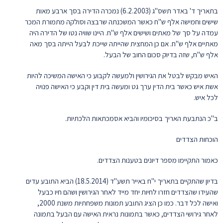
בתאריך ד' באדר תשס"ג (6.2.2003) נמכרה הדירה בסך ארבע מאות
שישים וחמישה אלף ש"ח כאשר המשכנתה שרבצה וסולקה מתמורת המכר
עמדה על סך של מאתים ושישים אלף ש"ח. היינו שוויה נטו של הדירה היה
מאתיים אלף ש"ח. אם כן המחצית שהייתה שייכת לבעל הייתה בסך מאה
אלף ש"ח, שזה בדיוק סכום החוב של הבעל.
האיש מבקש לבטל את הגירושין ולמעשה לקבוע כי האישה המשיכה להיות
אשת איש כאשר בית הדין ערך גט ומעשה בית דין וקבע כי האישה פנויה
לכל איש.
ב"כ הנתבעת האריך בסיכומיו והביא אסמכתאות הלכתיות.
הוכחות הצדדים
כאמור התקיימו מספר דיונים בטענות הצדדים.
בדיון שהתקיים בתאריך י"ח באייר תשע"ד (18.5.2014) הביא התובע עדים
שהעידו שהצדדים חזרו לחיות יחד מייד לאחר הגירושין ושהם חיו כבעל
ואישה לכל דבר. כמו כן הציג התובע תמונות משפחתיות משנת 2000,
לאחר גירושי הצדדים, כאשר בתמונות נראית האישה עם הבעל בתמונה