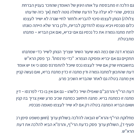
גם הלכה זו מתבססת על אותו היגיון של האומדן שהוזכר בעניין הברחת
נכסים, שהרי לא יעלה על הדעת שחולה נוטה למות (אך כזה שדעתו
צלולה) הנותן לעצמו סיכוי להבריא ולחזור לחיי שגרה לא ישייר לעצמו
כלום מנכסיו ויביא עצמו להזדקק לבריות, ולכן ברור שלא הייתה כוונתו
לתת מתנה גמורה את כל נכסיו גם אם יבריא, ואם אכן הבריא – מתנתו
מתבטלת.
הגמרא דנה שם כמה הוא שיעור השיור שצריך הנותן לשייר כדי שמתנתו
תתקיים גם אם יבריא ומסיקה הגמרא: "כדי פרנסתו". כך פסק הרא"ש
בתשובותיו שרק אם שייר לעצמו נכס שיוכל להתפרנס ממנו כי אז יש אומד
דעת שהתכוון למתנה גמורה ודין מתנה זו כדין מתנת בריא, ואם נעשה קניין
אין מתנה בטלה גם לאחר שהבריא השכיב מרע.
דעת הרי"ף והרמב"ם שאפילו שייר כלשהו – גם אם אין בו כדי לפרנסו – דין
מתנה זו כמתנת בריא. מתנה תיחשב כמתנת שכיב מרע שאין צריך בה קנין
ושאם הבריא המתנה בטלה רק אם לא שייר לעצמו מאומה מנכסיו.
מחלוקת הרי"ף והרא"ש הובאה להלכה בשולחן ערוך (חושן משפט סימן רנ
סעיף ד), השולחן ערוך פסק כדעת הרי"ף, והרמ"א הביא להלכה את דעת
הרא"ש.