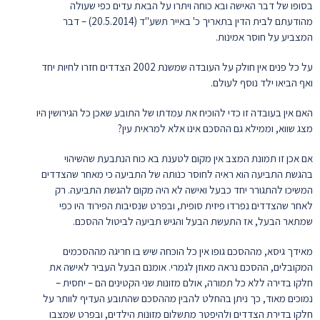
בסופו של דבר האישה ובא כוחה ויתרו על הבאת עדים כפי שעולה
מהודעתם לבית הדין בתאריך כ' באייר תשע"ד (20.5.2014) – דבר
המצביע על חוסר אמינות.
על כל פנים אין חולק על העובדה שמשנת 2002 הצדדים חזרו לחיות יחד
ואף הביאו ילד נוסף לעולם.
האם אין בעובדה זו כדי להוכיח את עמדתו של התובע שאכן כל הגירושין היו
מצג שווא, וממילא גם ההסכם אינו אלא למראית עין?
אם אכן זו תמונת המצב אין מקום לטענת בא כוח הנתבעת שהשיהוי
בהגשת התביעה הוא ראיה לחוסר כנותה של התביעה כי מאחר שהצדדים
המשיכו להתגורר יחד כבעל ואישה לא היה מקום להגשת התביעה. רק
לאחר שהצדדים נפרדו פיזית סופית, ובפרט שנסיבות הפירוד היו כפי
שמתאר הבעל, אז התעשת הבעל והגיש תביעה לביטול ההסכם.
מאידך גיסא, מההסכם גופו אין כל הוכחה שיש בו חריגה מההסכמים
המקובלים, ההסכם נראה מאוזן לגמרי. אומנם הבעל העביר לאישה את
חלקו בדירה ללא כל תמורה, אולם מזונות שני הקטינים הם – יחסית –
נמוכים מאוד, כך ניתן בהחלט להבין מההסכם שהתובע העדיף לוותר על
חלקו בדירת הצדדים ולהיפטר מתשלום מזונות הילדים, ובפרט שמצבו