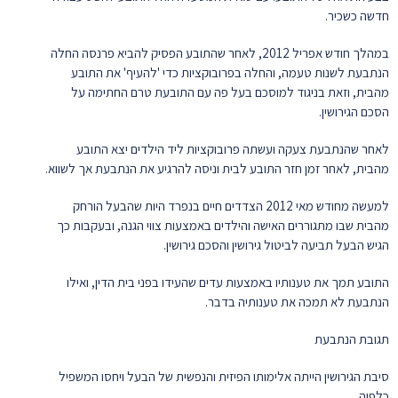
חדשה כשכיר.
במהלך חודש אפריל 2012, לאחר שהתובע הפסיק להביא פרנסה החלה
הנתבעת לשנות טעמה, והחלה בפרובוקציות כדי 'להעיף' את התובע
מהבית, וזאת בניגוד למוסכם בעל פה עם התובעת טרם החתימה על
הסכם הגירושין.
לאחר שהנתבעת צעקה ועשתה פרובוקציות ליד הילדים יצא התובע
מהבית, לאחר זמן חזר התובע לבית וניסה להרגיע את הנתבעת אך לשווא.
למעשה מחודש מאי 2012 הצדדים חיים בנפרד היות שהבעל הורחק
מהבית שבו מתגוררים האישה והילדים באמצעות צווי הגנה, ובעקבות כך
הגיש הבעל תביעה לביטול גירושין והסכם גירושין.
התובע תמך את טענותיו באמצעות עדים שהעידו בפני בית הדין, ואילו
הנתבעת לא תמכה את טענותיה בדבר.
תגובת הנתבעת
סיבת הגירושין הייתה אלימותו הפיזית והנפשית של הבעל ויחסו המשפיל
כלפיה.