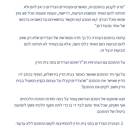
"פרט לקבוע בהסכם זה, מאשרים ומצהירים הצדדים כי אין להם ולא
תהיינה להם האחד ממשנהו תביעות, דרישות, טענות ומענות מכל סוג ומין
שהוא ומכל הכרוך ו/או הנובע ו/או הקשור בנישואיהם וברכושם או ברכושו
של אחד מהצדדים."
קיימת בהסכם הצהרה כל כך חדה ומפורשת של הצדדים שלא רק שאין
להם תביעות כיום האחד כלפי השני, אלא גם בעתיד לא תהיינה להם
תביעות זו על זה.
על ההסכם עם הצהרותיו הנ"ל חתמו הצדדים בפני בית הדין.
על גוף נייר ההסכם שאושר כאמור בבית הדין בירושלים, הוסיף בכתב ידו
הדיין שאישר את ההסכם "שהצדדים קיבלו על עצמם בקניין המועיל בבית
הדין חשוב לקיים את ההסכם".
יוצא שתוקפו של הסכם הגירושין עומד על כמה יסודות תמיכה הלכתיים
ואף חוקיים, שכל אחד מהם לבד די בו כדי לתת תוקף הלכתי וחוקי למניעת
ביטולו של ההסכם.
הצהרת הצדדים בפני בית הדין להתחייבות לקיום ההסכם ללא ערעור.