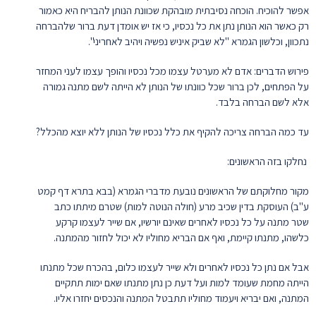
אפשר להוכיח. הוכחה נסיבתית מובהקת שכוונת הנותן להבריח היא כאמור
רק כאשר הוא הנותן נתן את כל נכסיו, כי אז יש אומדן דעת ברור שלהברחה
נתכוון, וכלשון הגמרא "לא שביק איניש נפשיה ויהיב לאחריני".
פירוש הדברים: אדם לא מערטל עצמו מכל נכסיו והופך עצמו לעני המחזר
על הפתחים, לכן ברור שכל כוונתו של הנותן לא הייתה לשם מתנה גמורה
אלא לשם הברחה בלבד.
עד כמה הברחה צריכה להקיף את כלל נכסיו של הנותן ללא יוצא מהכלל?
נחלקו בזה הראשונים:
מקור מחלוקתם של הראשונים נובעת מדברי הגמרא (בבא בתרא דף קמט
ע"ב) העוסקת בדין שכיב מרע (חולה הנוטה למות) שטרם מיתתו כתב
שטר מתנה על כל נכסיו לאחרים שאינם יורשיו, אם שייר לעצמו קרקע
כלשהו, מתנתו קיימת, ואף אם הבריא מחוליו לא יכול לחזור מהמתנה.
אבל אם נתן כל נכסיו לאחרים ולא שייר לעצמו כלום, בהכרח שכל מתנתו
הייתה מחמת שעומד למות ועל דעת כן נתן מתנתו שאם ימות תתקיים
המתנה, ואם יבריא ויעמוד מחוליו תתבטל המתנה והנכסים יחזרו אליו.