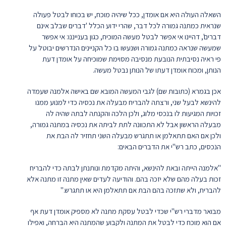
השאלה העולה היא אם אומדן, ככל שיהיה מוכח, יש בכוחו לבטל פעולה
שנראית כמתנה גמורה לכל דבר, שהרי ידוע הכלל 'דברים שבלב אינם
דברים', דהיינו אי אפשר לבטל מעשה המוכיח, כגון בענייננו: אי אפשר
שמעשה שנראה כמתנה גמורה ושנעשו בו כל הקניינים הנדרשים יבוטל על
פי ראיה נסיבתית הנובעת מנסיבה מסוימת שמוכיחה על אומדן דעת
הנותן, ומכוח אומדן דעתו של הנותן נבטל מעשה.
אכן בגמרא (כתובות שם) לגבי המעשה המובא שם באישה אלמנה שעמדה
להינשא לבעל שני, ורצתה להבריח מבעלה את נכסיה כדי למנוע ממנו
זכויות המגיעות לו בנכסי מלוג, ולכן הלכה והקנתה לבתה שהיה לה
מבעלה הראשון אבל לא התכוונה לתת לביתה את נכסיה במתנה גמורה,
ולכן אם האם תתאלמן או תתגרש מבעלה השני תחזיר לה הבת את
הנכסים, כתב רש"י את הדברים הבאים:
"אלמנה הייתה ובאת להינשא, והיתה מקדמת ונותנתן לבתה כדי להבריח
זכות בעלה מהם שלא יזכה בהם. והודיעה לעדים שאין מתנה זו מתנה אלא
להבריח, ולא שתזכה בהם הבת אם תתאלמן היא או תתגרש."
מבואר מדברי רש"י שכדי לבטל עסקת מתנה לא מספיק אומדן דעת אף
אם הוא מוכח כדי לבטל את המתנה ולקבוע שהמתנה היא הברחה, ואפילו