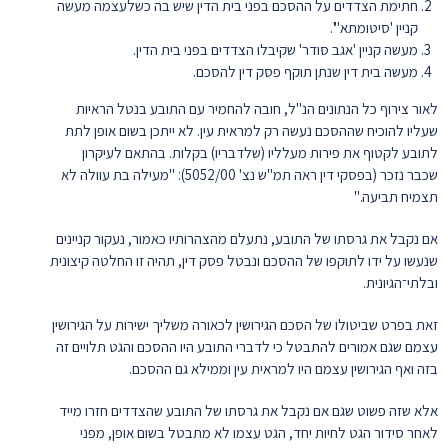
חתימת הצדדים על ההסכם בפני בית הדין שיש בה כשלעצמה מעשה
קניין 'סיטומתא"'.
מעשה קניין 'אגב סודר' שקיבלו הצדדים בפני בית הדין.
מעשה בית דין שנתן תוקף פסק דין להסכם.
לאור צירוף כל הנתונים הנ"ל, חובה להחמיר עם התובע בנטל הראיות
שעליו להוכיח שההסכם נעשה רק למראית עין. לא ייתכן בשום אופן לתת
לתובע לקטוף את פירות מעלליו (שלדבריו) בקלות. בהתאם לעיקרון
שכבר נזכר (בפסקי דין ראה תמ"ש נצ' 5052/00): "מעילה בת עוולה לא
תצמיח תביעה."
אם נקבל את גרסתו של התובע, נתעלם מהצהרותיו כאמור, נעקור קניינים
שנעשו על ידו לתוקפו של ההסכם ונבטל פסק דין, תהיה זו החלטה קיצונית
ובלתי־הגיונית.
זאת בפרט שביטולו של הסכם הגירושין לכאורה משליך ישירות על הגירושין
עצמם שגם אמורים להתבטל כי לדברי התובע היו ההסכם והגט תלויים זה
בזה ואף הגירושין עצמם היו למראית עין וממילא גם ההסכם.
אלא שזה פשוט שגם אם נקבל את גרסתו של התובע שהצדדים חזרו מייד
לאחר סידור הגט לחיות יחד, הגט עצמו לא מתבטל בשום אופן, מפני