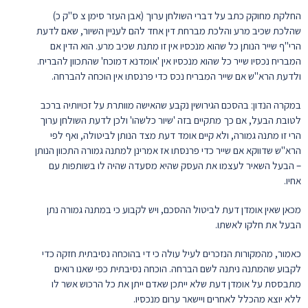
החלקת מחוקק כתב על דברי השולחן ערוך (אבן העזר סימן צ ס"ק כ)
שהלכת שכיב מרע והלכת מברחת דין אחד להם לעניין השיור, שאם לדעת
הרי"ף שייר הנותן כל שהוא מנכסיו אין זו מתנת שכיב מרע. הוא הדין אם
המבריח נכסיו שייר כל שהוא מנכסיו אין 'אומדנא דמוכח' שהתכוון להבריח.
ולדעת הרא"ש אם שייר המבריח נכס כדי פרנסתו אין הוכחה להברחה.
במקרה הנדון: בהסכם הגירושין נקבע שהאישה מוותרת על זכויותיה ברכב
לטובת הבעל, אם כך מתקיים בזה 'שיור כלשהו' ולכן לדעת השולחן ערוך
הרי זו מתנה גמורה, ולא קיים אומד דעת מצד הנותן לביטולה, ואף לפי
הרא"ש שדווקא אם שייר כדי פרנסתו אז אמרינן למתנה גמורה התכוון הנותן
– הבעל השאיר לעצמו את העסק שהיא מסעדה שהיה לו בשותפות עם
אחיו.
מכאן שאין אומדן דעת לביטול ההסכם, ויש לקבוע כי במתנה גמורה נתן
הבעל את חלקו לאשתו.
כאמור, מהמקורות הנזכרים לעיל עולה כי די בהוכחה נסיבתית חזקה כדי
לקבוע שהמתנה ניתנה לשם הברחה. הוכחה נסיבתית כפי שאנו רואים
מתבססת על אומדן דעת שלא ייתכן שאדם ייתן את כל הרכוש אשר לו
ללא יוצא מהכלל לאחרים ויישאר ערום מנכסיו.