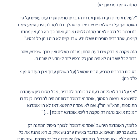
מתנה סימן רמו סעיף א):
"לעולם אומדין דעת הנותן אם היו הדברים מראין סוף דעתו עושים על פי
האומד אף על פי שלא פירש. כיצד מי שהלך בנו למדינת הים, ושמע שמת
בנו וכתב כל נכסיו לאחר מתנה גלויה גמורה, ואחר כך בא בנו, אין מתנתו
קיימת, שהדברים מוכיחים שאלו ידע שבנו קיים לא היה נותן כל נכסיו."
הנה מקרה מובהק שבו דעת הנותן מובנת מאליה ואין צורך שיפרש, שהרי
ברור לכל שאב זה לא היה נותן כל נכסיו לזר לוּ נודע לו שבנו חי.
בסיכום הדברים מכריע הבית שמואל (על השולחן ערוך אבן העזר סימן צ
ס"ק כח):
"אף על גב דלא גלתה דעתה דכוונתה להבריח, מכל מקום כיון שעומדת
להינשא או נשאת בסמוך, אומדנא דמוכח דכוונתה היה להבריח. כן כתבו
התוספות, הרא"ש והר"ן. ואם לא עמדה להינשא דאז לא הוי אומדנא
דמוכח או אם נתנה רק מקצת דליכא אומדנא דמוכח […]"
כלומר, האומדנה תיחשב 'אומדנא דמוכח' לצורך ביטול המתנה רק
בהצטבר שני תנאים: א. מדובר באישה ערב נישואיה; ב. היא נותנת את כל
נכסיה ללא יוצא מהכלל. בנסיבות אלו האומדנה כל כך מוכחת, שזה מובן