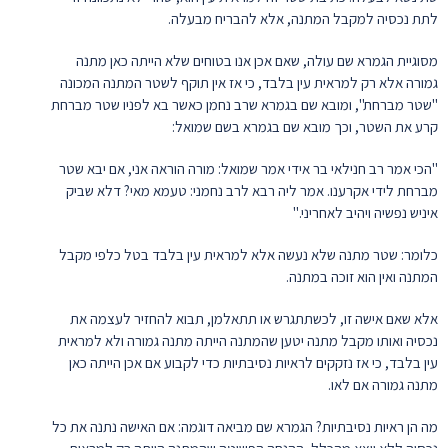
לתת נכסיה למקבל המתנה, אלא להבריח מבעלה.
מסוגיית הגמרא שם עולה, שאם אכן אנו בטוחים שלא הייתה כאן מתנה
גמורה אלא רק למראית עין בלבד, כי אז אין תוקף לשטר המתנה המכונה
"שטר מברחת", ומובא שם בגמרא שרב נחמן כאשר בא לפניו שטר מברחת
קרע את השטר, וכך מובא שם בגמרא בשם שמואל:
"הכי אמר רב חנילאי בר אידי אמר שמואל: מורה הוראה אני, אם יבא שטר
מברחת לידי אקרענו. אמר ליה רבא לרב נחמני: טעמא מאי? דלא שביק
איניש נפשיה ויהיב לאחריני."
כלומר: שטר מתנה שלא נעשה אלא למראית עין בלבד בטל כלפי מקבל
המתנה ואין הוא זוכה במתנה.
אלא שאם אישה זו, לכשתתגרש או תתאלמן, תבוא להחזיר לעצמה את
נכסיה ואותו מקבל מתנה יטען שהמתנה הייתה מתנה גמורה ולא למראית
עין בלבד, כי אז נזקקים לראיות נסיבתיות כדי לקבוע אם אכן הייתה כאן
מתנה גמורה אם לאו.
מה הן ראיות נסיבתיות? הגמרא שם מביאה דוגמה: אם האישה נתנה את כל