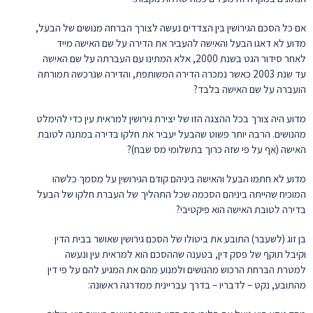
אם כל הסכם הגירושין בין הצדדים נעשה לצורך הברחה מנושים של הבעל,
מדוע לא דאגו הבעל והאישה להעביר את הדירה על שם האישה מייד
לאחר סידור הגט בשנת 2000, אלא המתינו עם העברתה על שם האישה
עד שנת 2003 כאשר נמכרה הדירה המשותפת, והדירה שנרכשה תמורתה
הועברה על שם האישה בלבד?
מדוע היה צורך בכל ההצגה הזו של יצירת גירושין למראית עין כדי להימלט
מהנושים. הרבה יותר פשוט שהבעל יעביר את חלקו בדירה במתנה לטובת
האישה (אף על פי שזה כרוך בתשלומי מס שבח)?
מדוע לא חתמו הבעל והאישה ביניהם קודם הגירושין על מסמך כלשהו
המוכיח שהייתה ביניהם הסכמה שכל התהליך של העברת חלקו של הבעל
בדירה לטובת האישה הוא פיקטיבי?
בן זוג (לשעבר) התובע את ביטולו של הסכם גירושין שאושר בבית הדין
וקיבל תוקף של פסק דין, בטענה שההסכם הוא למראית עין ונעשה
למטרת הברחת הרכוש מהנושים ולמנוע מהם את המגיע להם על פי דין
מהתובע, נקט – לדבריו – בדרך עבריינית ממדרגה ראשונה: