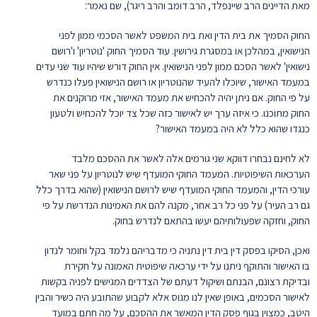
מאת הדיינים הרב שיינפלד, הרב דומב והרב ריגר), שם נאמר:
החוק הסמיך את בית הדין ואת בית המשפט לאשר הסכמי ממון לפני
הנישואין, במהלכן או במסגרת גירושין. עוד הסמיך החוק 'נוטריון' ו'רושם
נישואין' לאשר הסכם ממון לפני הנישואין. אין החוק דורש שיהיו עוד שני עדים
במעמד האישור, שיוכלו להעיד שהנוטריון או רושם הנישואין פעלו כנדרש
על פי החוק. אם ניתן יהיה להכחיש את מעמד האישור, אזי מרוקנים את
החוק מתוכנו. כי איזה ערך יש לאישור כזה שכל צד יוכל להכחיש ולטעון
כנגדו שהוא כלל לא היה במעמד האישור?
לא לחינם נבחרו דווקא שני גורמים אלה לאשר את ההסכם מלבד
הערכאות השיפוטיות. המעמד החוקי המועדף שיש לנוטריון על פני שאר
עורכי הדין, והמעמד החוקי המועדף שיש לרושם הנישואין (שהוא בדרך כלל
גם רב העיר) על פני כל רב אחר, מקנה להם את האמינות הנדרשת על פי
החוק, וחזקה שפעולותיהם יעשו בהתאם לנדרש בחוק.
ואכן, הסיקו בפסק דין בית דין נתניה כי מדבריהם נלמד בקל וחומר לנדון
בו האישור והתוקף ניתנו על ידי ערכאה שיפוטית האמונה על חקירת
ובדיקת רצונם, הבנתם ושיקול דעתם של הצדדים המגישים לפניה בקשות
לאישור הסכמים, באופן שאין לנו מנוס אלא לקבוע שהתובע היה כשיר והבין
היטב, כמצוין בגוף פסק הדין המאשר את ההסכם, על מה חתם במועד