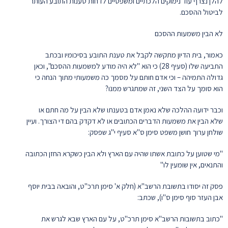
להלן נצרף עוד נימוקים הלכתיים ומשפטיים לדחות טענות התובע העותר
לביטול ההסכם.
לא הבין משמעות ההסכם
כאמור, בית הדיון מתקשה לקבל את טענת התובע בסיכומיו ובכתב
התביעה שלו (סעיף 28) כי הוא "לא היה מודע למשמעות ההסכם", וכאן
גדולה התמיהה – וכי אדם חותם על מסמך כה משמעותי מתוך הנחה כי
הוא סומך על הצד השני, זה שמתגרש ממנו?
וכבר ידועה ההלכה שלא נאמן אדם בטענתו שלא הבין על מה חתם או
שלא הבין את משמעות הדברים הכתובים או לא דקדק בהם די הצורך. ועיין
שולחן ערוך חושן משפט סימן ס"א סעיף י"ג שפסק:
"מי שטוען על כתובת אשתו שהיה עם הארץ ולא הבין כשקרא החזן הכתובה
והתנאים, אין שומעין לו"
פסק זה יסודו בתשובת הרשב"א (חלק א' סימן תרכ"ט, והובאה בבית יוסף
אבן העזר סוף סימן ס"ו), שכתב:
"כתוב בתשובות הרשב"א סימן תרכ"ט, על עם הארץ שבא לגרש את