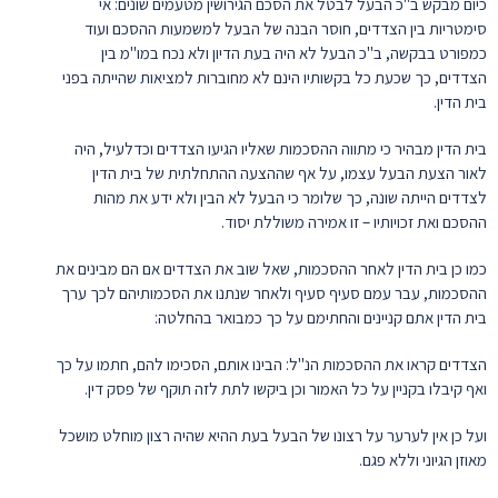
כיום מבקש ב"כ הבעל לבטל את הסכם הגירושין מטעמים שונים: אי
סימטריות בין הצדדים, חוסר הבנה של הבעל למשמעות ההסכם ועוד
כמפורט בבקשה, ב"כ הבעל לא היה בעת הדיון ולא נכח במו"מ בין
הצדדים, כך שכעת כל בקשותיו הינם לא מחוברות למציאות שהייתה בפני
בית הדין.
בית הדין מבהיר כי מתווה ההסכמות שאליו הגיעו הצדדים וכדלעיל, היה
לאור הצעת הבעל עצמו, על אף שההצעה ההתחלתית של בית הדין
לצדדים הייתה שונה, כך שלומר כי הבעל לא הבין ולא ידע את מהות
ההסכם ואת זכויותיו – זו אמירה משוללת יסוד.
כמו כן בית הדין לאחר ההסכמות, שאל שוב את הצדדים אם הם מבינים את
ההסכמות, עבר עמם סעיף סעיף ולאחר שנתנו את הסכמותיהם לכך ערך
בית הדין אתם קניינים והחתימם על כך כמבואר בהחלטה:
הצדדים קראו את ההסכמות הנ"ל: הבינו אותם, הסכימו להם, חתמו על כך
ואף קיבלו בקניין על כל האמור וכן ביקשו לתת לזה תוקף של פסק דין.
ועל כן אין לערער על רצונו של הבעל בעת ההיא שהיה רצון מוחלט מושכל
מאוזן הגיוני וללא פגם.