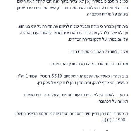
כמו כן הוסכם כי במידה ו[א'] לא יצליח בתוך שנה וחצי להסדיר את רישום
הדירה מחמת בעיות שלא בעטים של הצדדים, יעשו הצדדים הסכם שיתוף
ביניהם על פי רוח הסכם זה.
בית הדין מבהיר כי מידה והבעל יצליח לרשום את הדירה על שני בני הזוג
אך לא יצליח לחלק את הדירה בטאבו יהיה מחויב לרשום הערת אזהרה
על שם בנותיו על חלקו בדירה הצדדים.
על כן, לאור כל האמור פוסק בית הדין:
א. הצדדים יתגרשו זה מזה בגט פיטורין כהסכמתם.
ב. בית הדין מאשר את הסכם הגירושין מיום 5.5.19 המכיל עמוד 1 וט"ז
סעיפים, המצורף לתיק, ובית הדין נותן לו תוקף של פסק דין.
ג. מעבר לאמור אין לצדדים תביעות נוספות זה על זה לרבות מחילת
האישה על הכתובה.
ד. פסק דין זה ניתן בדיין יחיד בהסכמת הצדדים לפי תקנות הדיינים התש"ן
– 1990 1. (1) (ב).