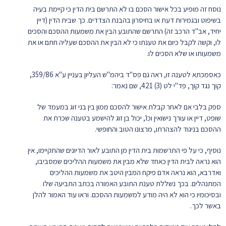
נוסח זה מופיע בכל אישור הסכם בו לא התרשם בית הדין כי קיימת בעיה
בשיפוט ובגמירות דעת או בחיסרון בהבנת הצדדים. כך שבית הדין (דיין
יחיד, אב"ד הרכב זה) התרשם שהתובע הבין את משמעות ההסכם והסכים
לו, וקשה לקבל כיום את טענתו כי לא הבין את ההסכם שעליה חתם או את
משמעותו או שלא הסכים לו.
כאסמכתא לטענה זו, ראה גם פס"ד ביהמ"ש העליון בעניין ע"א 359/86,
קוך נגד קוך, פד"י לט (3) 421, שם נאמר:
ספק בלבי אם לאחר קבלת אישור להסכם ממון בין בני זוג במעמד של
שופט, דיין או עורך נישואין וכו', יכול בן זוג להישמע בטענה שכרת את
ההסכם בניגוד להצהרתו, מרצונו הטוב והחופשי.
נוסיף, כי על פי התרשמות בית הדין מן התובע לאור הדיונים שהתקיימו, אין
הוא נראה לבית הדין כאחד שלא מבין את משמעות ההליכים שמסביבו,
ואדרבא, הוא נראה אדם פיקח המבין היטב את משמעות ההליכים
המתנהלים. בכך נשללת טענת התובע האמורה בכתב התביעה שלו
ובסיכומיו כי הוא לא היה מודע למשמעות ההסכם. וראו עוד האמור להלן
באשר לכך.