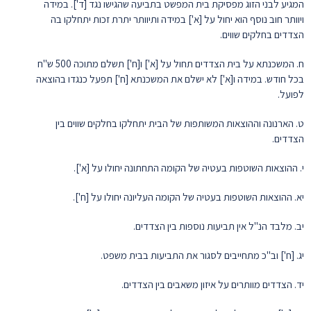
המגיע לבני הזוג מפסיקת בית המפשט בתביעה שהגישו נגד [ד']. במידה
ויוותר חוב נוסף הוא יחול על [א'] במידה ותיוותר יתרת זכות יתחלקו בה
הצדדים בחלקים שווים.
ח. המשכנתא על בית הצדדים תחול על [א'] ו[ח'] תשלם מתוכה 500 ש"ח
בכל חודש. במידה ו[א'] לא ישלם את המשכנתא [ח'] תפעל כנגדו בהוצאה
לפועל.
ט. הארנונה וההוצאות המשותפות של הבית יתחלקו בחלקים שווים בין
הצדדים.
י. ההוצאות השוטפות בעטיה של הקומה התחתונה יחולו על [א'].
יא. ההוצאות השוטפות בעטיה של הקומה העליונה יחולו על [ח'].
יב. מלבד הנ"ל אין תביעות נוספות בין הצדדים.
יג. [ח'] וב"כ מתחייבים לסגור את התביעות בבית משפט.
יד. הצדדים מוותרים על איזון משאבים בין הצדדים.