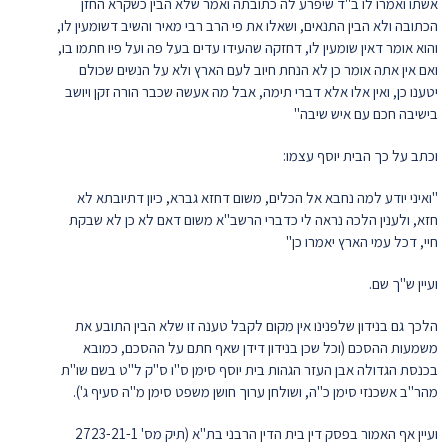
אשתו ואמרו לו ב"ד שיפרע לה כתובתה ואמר שלא הבין כשקרא החזן
הכתובה ולא הבין התנאים, ושאלו את פי הרב רבי מאיר והשיב דשומעין לו,
והוא אומר דאין שומעין לו, דחזקה שהעידו עדים בעל פה ועל פיו חתמו בו,
ואם אין אתה אומר כן לא הנחת חיוב לעם הארץ ולא על הנשים שכולם
יטענו כן, ואין אלו אלא דברי תימה, אבל מה אעשה שכבר הורה זקן ויושב
בישיבה חכם עם איש שיבה"
וכתב על כך הבית יוסף עצמו:
"ואיני יודע למה נחבא אל הכלים, משום דחזא גברא, כיון דתיובתא לא
חזא, ולענין הלכה נראה לי כדברי הרשב"א משום דאם לא כן לא שבקת
חיי, דכל עמי הארץ יאמרו כן"
ועיין ש"ך שם.
הלכך גם בנידון שלפנינו אין מקום לקבל טענה זו שלא הבין התובע את
משמעות ההסכם (וכל שכן בנידון דידן שאף חתם על ההסכם, כמובא
בכנסת הגדולה אבן העזר הגהות בית יוסף סימן ס"ו ס"ק ל"ט בשם שו"ת
מהר"ב אשכנזי סימן כ"ה, ושולחן ערוך חושן משפט סימן מ"ה סעיף ג').
ועיין אף האמור בפסק דין בית הדין הרבני בת"א (תיק מס' 2723-21-1