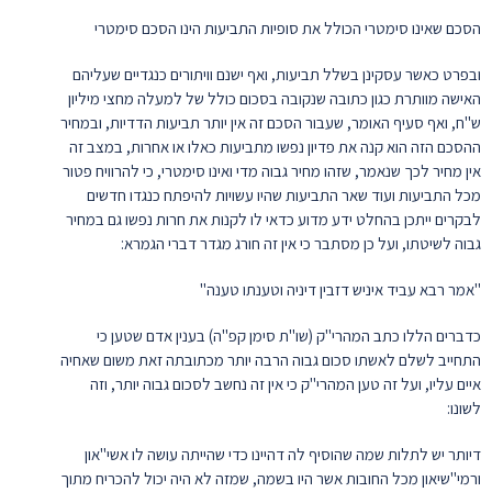
הסכם שאינו סימטרי הכולל את סופיות התביעות הינו הסכם סימטרי
ובפרט כאשר עסקינן בשלל תביעות, ואף ישנם וויתורים כנגדיים שעליהם
האישה מוותרת כגון כתובה שנקובה בסכום כולל של למעלה מחצי מיליון
ש"ח, ואף סעיף האומר, שעבור הסכם זה אין יותר תביעות הדדיות, ובמחיר
ההסכם הזה הוא קנה את פדיון נפשו מתביעות כאלו או אחרות, במצב זה
אין מחיר לכך שנאמר, שזהו מחיר גבוה מדי ואינו סימטרי, כי להרוויח פטור
מכל התביעות ועוד שאר התביעות שהיו עשויות להיפתח כנגדו חדשים
לבקרים ייתכן בהחלט ידע מדוע כדאי לו לקנות את חרות נפשו גם במחיר
גבוה לשיטתו, ועל כן מסתבר כי אין זה חורג מגדר דברי הגמרא:
"אמר רבא עביד איניש דזבין דיניה וטענתו טענה"
כדברים הללו כתב המהרי"ק (שו"ת סימן קפ"ה) בענין אדם שטען כי
התחייב לשלם לאשתו סכום גבוה הרבה יותר מכתובתה זאת משום שאחיה
איים עליו, ועל זה טען המהרי"ק כי אין זה נחשב לסכום גבוה יותר, וזה
לשונו:
דיותר יש לתלות שמה שהוסיף לה דהיינו כדי שהייתה עושה לו אשי"און
ורמי"שיאון מכל החובות אשר היו בשמה, שמזה לא היה יכול להכריח מתוך