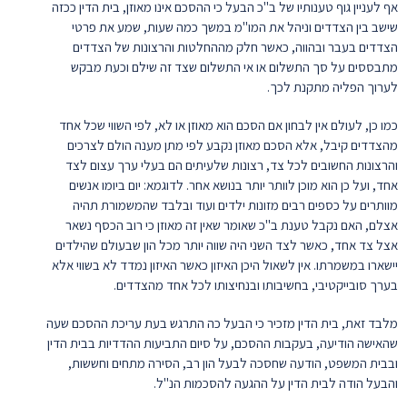
אף לעניין גוף טענותיו של ב"כ הבעל כי ההסכם אינו מאוזן, בית הדין ככזה
שישב בין הצדדים וניהל את המו"מ במשך כמה שעות, שמע את פרטי
הצדדים בעבר ובהווה, כאשר חלק מההחלטות והרצונות של הצדדים
מתבססים על סך התשלום או אי התשלום שצד זה שילם וכעת מבקש
לערוך הפליה מתקנת לכך.
כמו כן, לעולם אין לבחון אם הסכם הוא מאוזן או לא, לפי השווי שכל אחד
מהצדדים קיבל, אלא הסכם מאוזן נקבע לפי מתן מענה הולם לצרכים
והרצונות החשובים לכל צד, רצונות שלעיתים הם בעלי ערך עצום לצד
אחד, ועל כן הוא מוכן לוותר יותר בנושא אחר. לדוגמא: יום ביומו אנשים
מוותרים על כספים רבים מזונות ילדים ועוד ובלבד שהמשמורת תהיה
אצלם, האם נקבל טענת ב"כ שאומר שאין זה מאוזן כי רוב הכסף נשאר
אצל צד אחד, כאשר לצד השני היה שווה יותר מכל הון שבעולם שהילדים
יישארו במשמרתו. אין לשאול היכן האיזון כאשר האיזון נמדד לא בשווי אלא
בערך סובייקטיבי, בחשיבותו ובנחיצותו לכל אחד מהצדדים.
מלבד זאת, בית הדין מזכיר כי הבעל כה התרגש בעת עריכת ההסכם שעה
שהאישה הודיעה, בעקבות ההסכם, על סיום התביעות ההדדיות בבית הדין
ובבית המשפט, הודעה שחסכה לבעל הון רב, הסירה מתחים וחששות,
והבעל הודה לבית הדין על ההגעה להסכמות הנ"ל.