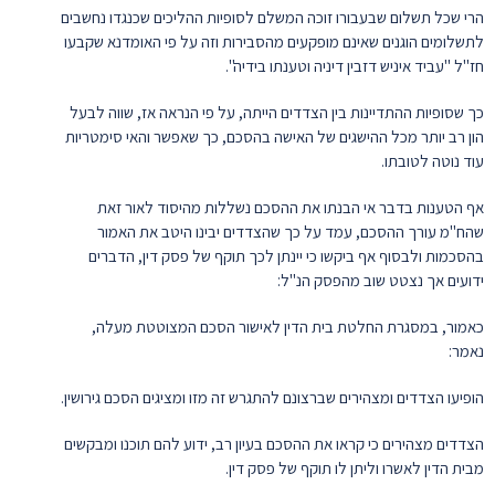
הרי שכל תשלום שבעבורו זוכה המשלם לסופיות ההליכים שכנגדו נחשבים
לתשלומים הוגנים שאינם מופקעים מהסבירות וזה על פי האומדנא שקבעו
חז"ל "עביד איניש דזבין דיניה וטענתו בידיה".
כך שסופיות ההתדיינות בין הצדדים הייתה, על פי הנראה אז, שווה לבעל
הון רב יותר מכל ההישגים של האישה בהסכם, כך שאפשר והאי סימטריות
עוד נוטה לטובתו.
אף הטענות בדבר אי הבנתו את ההסכם נשללות מהיסוד לאור זאת
שהח"מ עורך ההסכם, עמד על כך שהצדדים יבינו היטב את האמור
בהסכמות ולבסוף אף ביקשו כי יינתן לכך תוקף של פסק דין, הדברים
ידועים אך נצטט שוב מהפסק הנ"ל:
כאמור, במסגרת החלטת בית הדין לאישור הסכם המצוטטת מעלה,
נאמר:
הופיעו הצדדים ומצהירים שברצונם להתגרש זה מזו ומציגים הסכם גירושין.
הצדדים מצהירים כי קראו את ההסכם בעיון רב, ידוע להם תוכנו ומבקשים
מבית הדין לאשרו וליתן לו תוקף של פסק דין.