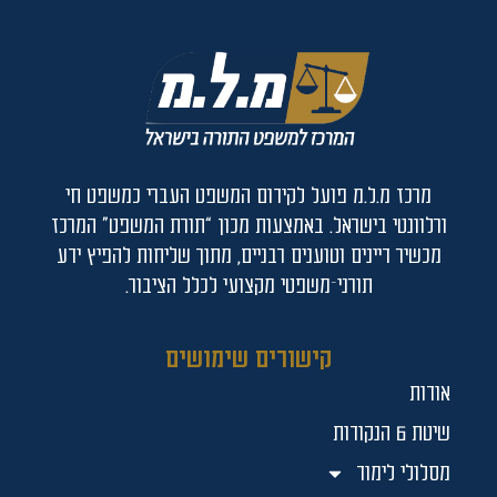
מרכז מ.ל.מ פועל לקידום המשפט העברי כמשפט חי
ורלוונטי בישראל. באמצעות מכון “תורת המשפט” המרכז
מכשיר דיינים וטוענים רבניים, מתוך שליחות להפיץ ידע
תורני־משפטי מקצועי לכלל הציבור.
קישורים שימושים
אודות
שיטת 6 הנקודות
מסלולי לימוד