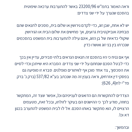
וראה האמור בתמ"ש 23200/96 באשר להתערבות ערכאה שיפוטית
בהסכם שנערך על ידי שני צדדים:
יש לא אחת, שבן זוג, כדי לקדם גירושין או שלום בית, מסכים לתנאים שהם
מבחינה אובייקטיבית גרועים, אך מחישים את שלום הבית או הגירושין.
שיקולי כדאיות של בן הזוג, אינם עילה להתערבות בית המשפט בהסכמים
שנכרתו בין בני זוג ואושרו כדין.
אף אם נניח כי היו בהסכם זה תנאים הנראים בלתי סבירים, עדיין אין בכך
כדי לבטל הסכם שנחתם על ידי שני צדדים. הסברא היא שייתכן וכדי לסיים
את הסכסוך, צד אחד מוכן אף לוויתורים מופלגים. סברא זו מופיעה גם
בפסקי דין אזרחים, וראה בענין זה מה שנכתב בע"א 537/82 (ברק נ' ברק
פד"י לח(4, 626):
הצדדים להתקשרות הם הדואגים לענייניהם וכו', אפשר שצד זה, המתקשר
בחוזה, מודע לכך כי ההישגים הם בעיקר לזולתו, ובכל זאת, מטעמים
הרצויים לו, הוא מתקשר באותו הסכם. אל לו לבית המשפט להתערב בכגון
דא וכו'.
ובהמשך: