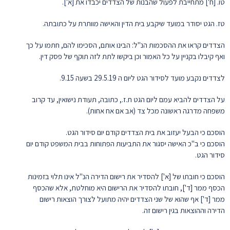
טו. [ח'] מתחייבת לפעול שהבנות של הצדדים יכבדו את [א'].
טז. הגט יסודר במועד שיקבע בית הדין והאישה מוותרת על כתובתה.
הצדדים קראו את ההסכמות הנ"ל: הבינו אותם, הסכימו להם, חתמו על כך
ואף קיבלו בקניין על כל האמור וכן ביקשו לתת לזה תוקף של פסק דין.
לצדדים נקבע מועד לסידור הגט ליום ה 29.5.19 בשעה 9.15.
על הצדדים להביא עמם ליום הגט ת.ז., כתובה, תעודת נישואין, עד קרוב
משפחה מדרגה ראשונה מכל צד (אב אם אח אחות).
הוסכם כי הבעל יעזוב את בית הצדדים קודם יום סידור הגט.
הוסכם כי ב"כ האישה יסגור את התביעות הפתוחות בבית המשפט קודם יום
סידור הגט.
הוסכם כי חובתו של [א'] להסדיר את רישום הדירה הנ"ל אינו תלוי בזמינות
הכסף ממר [ד'], חובתו להסדיר את הרישום היא מוחלטת, אלא שהכסף
ממר [ד'] אף שהוא של שני הצדדים יהיה מתועל לצורך הוצאות רישום
הדירה וההוצאות בגין רישום זה.