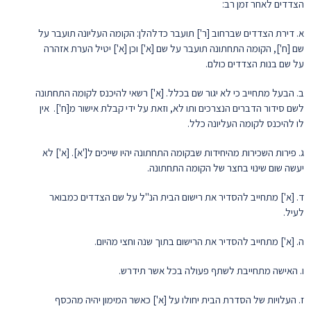
הצדדים לאחר זמן רב:
א. דירת הצדדים שברחוב [ר'] תועבר כדלהלן: הקומה העליונה תועבר על
שם [ח'], הקומה התחתונה תועבר על שם [א'] וכן [א'] יטיל הערת אזהרה
על שם בנות הצדדים כולם.
ב. הבעל מתחייב כי לא יגור שם בכלל. [א'] רשאי להיכנס לקומה התחתונה
לשם סידור הדברים הנצרכים ותו לא, וזאת על ידי קבלת אישור מ[ח']. אין
לו להיכנס לקומה העליונה כלל.
ג. פירות השכירות מהיחידות שבקומה התחתונה יהיו שייכים ל['א]. [א'] לא
יעשה שום שינוי בחצר של הקומה התחתונה.
ד. [א'] מתחייב להסדיר את רישום הבית הנ"ל על שם הצדדים כמבואר
לעיל.
ה. [א'] מתחייב להסדיר את הרישום בתוך שנה וחצי מהיום.
ו. האישה מתחייבת לשתף פעולה בכל אשר תידרש.
ז. העלויות של הסדרת הבית יחולו על [א'] כאשר המימון יהיה מהכסף