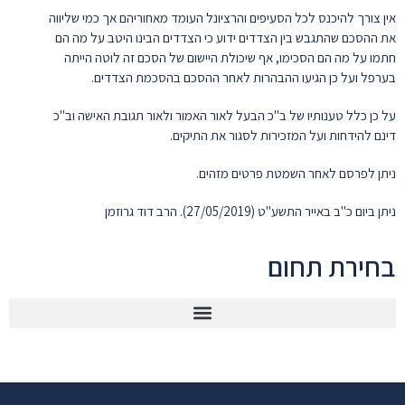
אין צורך להיכנס לכל הסעיפים והרציונל העומד מאחוריהם אך כמי שליווה
את ההסכם שהתגבש בין הצדדים ידוע כי הצדדים הבינו היטב על מה הם
חתמו על מה הם הסכימו, אף שיכולת היישום של הסכם זה לוטה הייתה
בערפל ועל כן הגיעו ההבהרות לאחר ההסכם בהסכמת הצדדים.
על כן כלל טענותיו של ב"כ הבעל לאור האמור ולאור תגובת האישה וב"כ
דינם להידחות ועל המזכירות לסגור את התיקים.
ניתן לפרסם לאחר השמטת פרטים מזהים.
ניתן ביום כ"ב באייר התשע"ט (27/05/2019). הרב דוד גרוזמן
בחירת תחום