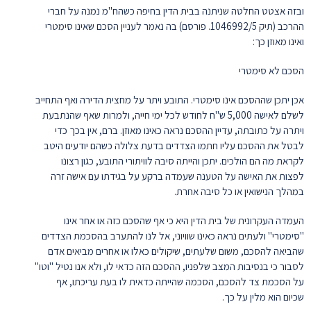
ובזה אצטט החלטה שניתנה בבית הדין בחיפה כשהח"מ נמנה על חברי
ההרכב (תיק ‏1046992/5. פורסם) בה נאמר לעניין הסכם שאינו סימטרי
ואינו מאוזן כך:
הסכם לא סימטרי
אכן יתכן שההסכם אינו סימטרי. התובע ויתר על מחצית הדירה ואף התחייב
לשלם לאישה 5,000 ש"ח לחודש לכל ימי חייה, ולמרות שאף שהנתבעת
ויתרה על כתובתה, עדיין ההסכם נראה כאינו מאוזן. ברם, אין בכך כדי
לבטל את ההסכם עליו חתמו הצדדים בדעת צלולה כשהם יודעים היטב
לקראת מה הם הולכים. יתכן והייתה סיבה לוויתורי התובע, כגון רצונו
לפצות את האישה על הטענה שעמדה ברקע על בגידתו עם אישה זרה
במהלך הנישואין או כל סיבה אחרת.
העמדה העקרונית של בית הדין היא כי אף שהסכם כזה או אחר אינו
"סימטרי" ולעתים נראה כאינו שוויוני, אל לנו להתערב בהסכמת הצדדים
שהביאה להסכם, משום שלעתים, שיקולים כאלו או אחרים מביאים אדם
לסבור כי בנסיבות המצב שלפניו, ההסכם הזה כדאי לו, ולא אנו נטיל "וטו"
על הסכמת צד להסכם, הסכמה שהייתה כדאית לו בעת עריכתו, אף
שכיום הוא מלין על כך.