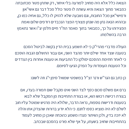
הצואה כלל אלא היה מחויב לפורעה בלי איחור, רק שתתן פטור מכתובתה
כמבואר מתוך הצואה והיא עשתה לו פטור כולל מכל דבר גם אשי"און
ורמישי"און מכל החובות, וגם נשבעה שלא להזיק לו כלל, גם אחיה כמו כן,
ובההיא הנאה נתן מה שנתן מצורף הפצר הנכבדים רודפים שלום ואמת
הפצירוהו על כך, כמבואר בתוך מאמר הח"ר חיים חלפן יצ"ו אשר נתאמץ
הרבה בהשלמתו.
העולה מדברי מהרי"ק כי לא תשמע בבית הדין בקשה לביטול הסכם
בטענה שצד אחד שילם יותר מהצד השני, אם עבור התשלום הגבוה הוסכם
כי לאחר חתימת ההסכם יסולקו כל התביעות או טענות אחרות בין הצדדים
וכל הטענות העומדות על הפרק הגיעו לסיומם.
כן כתב גם הגר"ש ורנר זצ"ל במשפטי שמואל סימן י"ג וזה לשונו:
ברם אם משלם סכום כסף לצד השני ואינו מקבל שום תמורה בעדו, אם
בצורת רכישת רכושו הוא, או בצורת התחייבות מן המקבל שלא לבוא
בטענות ודרישות נוספות, נראה הדבר, שלולא היה מרגיש שמוטל עליו חוב
לשלם לא היה מוציא כספו לחנם. כי הלא יודע ברורות שהצדק אתו והלה
לא יזכה בדין, ולכן הוויתור מצדו משמע כהוכחה שאכן כן מחויב לעמוד
בהתחייבות שחויב בשעתו, על אף שלא פורט בהסכם שבכתב.