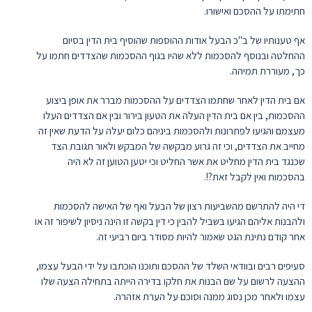
חתימתו על ההסכם ואישורו.
אף טענותיו של ב"כ הבעל אודות ההוספות שהוסיף בית הדין בסיום
ההחלטה ובנוסף להסכמות ללא שהיו בגוף ההסכמות שהצדדים חתמו על
כך, מעוררת תמיהה.
אם בית הדין לאחר שחתמו הצדדים על ההסכמות מברר את אופן ביצוע
ההסכמות, בין אם בית הדין העלה את הטעון בירור ובין אם הצדדים העלו
מעצמם והגיעו לפתרונות ולהסכמות ביניהם כלום יעלה על הדעת שאין זה
מחייב את הצדדים, וכי זה גרוע מבקשה של המבקש ולאור תגובת הצד
שכנגד בית הדין מחליט את אשר החליט וכי יטען הטוען זה לא היה
בהסכמות ואין לקבל זאת?!.
די היה להתרשם מהשביעות רצון של הבעל ואף של האישה להסכמות
ולהבנות אליהם הגיעו בשביל להבין כי דין בקשה זו הינה ניסיון לשיפור זה או
אחר קודם נתינת הגט שאמור להיות מסודר ביום רביעי זה.
סעיפים רבים ובוודאי השלד של ההסכם ותוכנו הוכתבו על ידי הבעל עצמו,
ההצעה לרשום על שם הבנות את חלקו בדירה הייתה בתחילה הצעה שלו
עצמו ולאחר מכן נסוג ממנה וסוכם על הערת אזהרה.