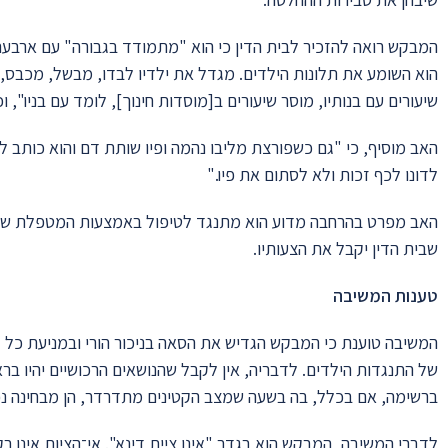
המבקש רואה להזכיר לבית הדין כי הוא "מתמודד בגבורה" עם ארבעה 
הוא השומע את תלונות הילדים. מגדל את ילדיו לבדו, מבשל, מכבס, מ
שיעורים עם בנותיו, מוסר שיעורים ב[מוסדות חינוך], לומד עם בניו", וכך
האב מוסיף, כי "גם כשפורצת מליבו נהמה ופיו שותת דם והוא כותב ל
לדונו לכף זכות ולא לסתום את פיו."
האב מפרט בהרחבה מדוע הוא מתנגד לטיפול באמצעות המטפלת שקבע
שבית הדין יקבל את הצעותיו.
טענות המשיבה
המשיבה טוענת כי המבקש הגדיש את הסאה בניכור הורי ובמניעת כל ק
של התנגדות הילדים. לדבריה, אין לקבל שהנושאים הרכושיים יהיו בר
ברשימה, אם בכלל, בה בשעה שמצב הקטינים מתדרדר, הן מבחינה נפש
לדברי המשיבה, המבקש הוא בגדר "אינו ציית דינא". אי־הציות אינו 