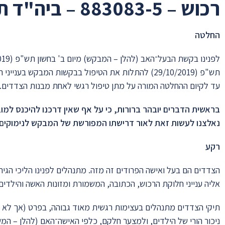
רכוש – 883083-5 – ביה"ד תל אביב
החלטה
תש"פ (29/10/2019) להתלות את הטיפול בבקשות המבקש בענ
עד לקיום ההחלטה המורה על מתן טיפול רגשי לאחת מבנות הצדדים.
בראשית הדברים יובהר ברורות, כי על אף שאין דרכנו להיכנס ל
נאלצנו לעשות זאת לאור דרישתו המפורשת של המבקש לנימוקים
רקע
הצדדים הם בעל ואישה הפרודים זה מזה. מתנהלים לפנינו הליכי הגיר
אליה ענייני חלוקת הרכוש, הכתובה, המשמורת ומזונות האשה והילדים.
תיקי הצדדים מתנהלים בעצימות רגשית מאוד גבוהה, בפרט (אך לא רק
ניכור הורי של הילדים, ולמצער חלקם, כלפי האישה־האם (להלן – המ