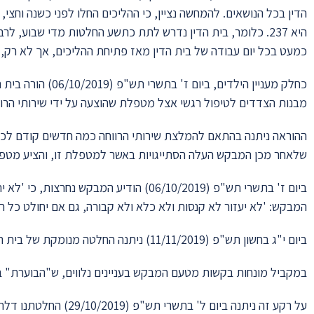
הדין בכל הנושאים. להמחשה נציין, כי ההליכים החלו לפני כשנה וחצ
היא 237. כלומר, בית הדין נדרש לתת כתשע החלטות מדי שבוע, 
כמעט בכל יום עבודה של בית הדין מאז פתיחת ההליכים, אך לא רק, ו
כחלק מעניין הילדים,
מבנות הצדדים לטיפול רגשי אצל מטפלת שהוצעה על ידי שירותי הרוו
ההוראה ניתנה בהתאם להמלצת שירותי הרווחה כמה חדשים קודם לכ
שלאחר מכן המבקש העלה הסתייגויות באשר למטפלת זו, והציע מטפל
ביום ז' בתשרי תש"פ (06/10/2019) הודיע המב
המבקש: 'לא יעזור לא קנסות ולא כלא ולא קבורה, גם אם יחולט כל 
ביום י"ג בחשון תש"פ (11/11/2019) ניתנה החלטה מנומקת של בית הדין, הדוחה את טענות המבקש בעניין המטפלת.
במקביל מונחות בקשות מטעם המבקש בעניינים נלווים, ש"הבוערת" בהן
על רקע זה ניתנה ביום ל' בתשרי תש"פ (29/10/2019) החלטתנו דלהלן: