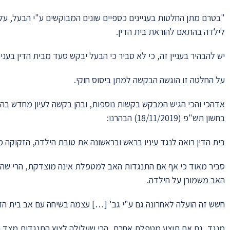
"בטרם מתן החלטות בעניינים כספיים שונים המבוקשים ע"י הבעל, עלי
לילדה בהתאם להוראת בית הדין.
יש להבהיר בעניין זה, כי לא סביר כי הבעל יבקש סעד מבית הדין בעניי
על החלטה זו הוגשה הבקשה למתן ביסוס חוקי.
אדהכי והכי הגיש המבקש בקשות נוספות, ובהן בקשה לעיון מחדש בהח
בחשון תש"פ (18/11/2019) הבהרנו:
בית הדין רואה לנגד עיניו בראש ובראשונה את טובת הילדה, הזקוקה מ
סביר מאוד כי אף אם התנגדות האב למטפלת אינה מוצדקת, הרי שהתנ
האב משמורן על הילדה.
חשש זה הועלה לאחרונה גם ע"י גב' […] עצמה בשיחה עם אב בית הד
מנגד, גם אם תוצע מטפלת אחרת, הרי שעלולה לצוץ התנגדות מצד 