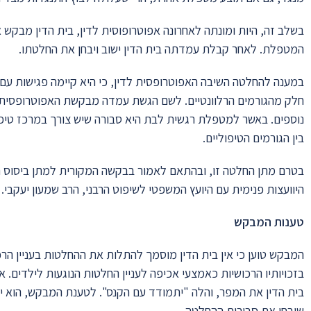
בשלב זה, היות ומונתה לאחרונה אפוטרופוסית לדין, בית הדין מבק
המטפלת. לאחר קבלת עמדתה בית הדין ישוב ויבחן את החלטתו.
במענה להחלטה השיבה האפוטרופסית לדין, כי היא קיימה פגישות עם 
חלק מהגורמים הרלוונטיים. לשם הגשת עמדה מבקשת האפוטרופסית לה
נוספים. באשר למטפלת רגשית לבת היא סבורה שיש צורך במרכז טיפול
בין הגורמים הטיפוליים.
בטרם מתן החלטה זו, ובהתאם לאמור בבקשה המקורית למתן ביסוס חוק
היוועצות פנימית עם היועץ המשפטי לשיפוט הרבני, הרב שמעון יעקבי.
טענות המבקש
המבקש טוען כי אין בית הדין מוסמך להתלות את ההחלטות בעניין הרכו
בזכויותיו הרכושיות כאמצעי אכיפה לעניין החלטות הנוגעות לילדים. 
בית הדין את המפר, והלה "יתמודד עם הקנס". לטענת המבקש, הוא י
שיבחן את סבירות ההחלטה.