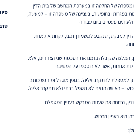
י, ומספרה של החלטה זו במערכת המחשב של בית הדין
סיוע
לרבות בפגרות ובחופשות, בעניינה של משפחה זו – למעשה,
לעיתים פעמיים ביום עבודה.
סרבנ
 ביום ז' בתשרי תש"פ (06/10/2019) הורה בית הדין למבקש, שנקבע למשמורן זמני, לקחת את אחת
חה.
ן, המלצה שקיבלה בזמנו את הסכמת שני הצדדים, אלא
ות אחרות, אשר לא הוסכמו על המשיבה.
קש נחרצות, כי 'לא יתן למטפלת להתקרב אליה'. בגופן מוגדל ומודגש כותב
רכושי – האישה הזאת לא תטפל בבתי ולא תתקרב אליה'.
 היא בעניין הרכוש.