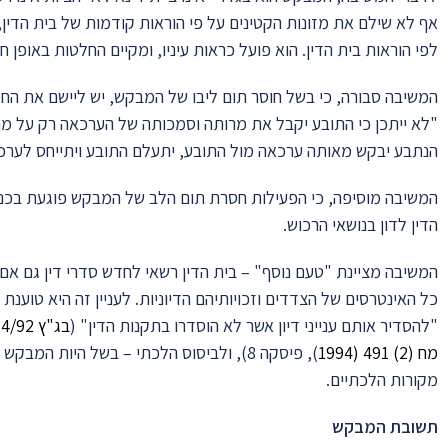
אף לא שילם את מזונות הקטינים על פי הוראות קודמות של בית הדין
לפי הוראות בית הדין. הוא פועל כראות עיניו, ומקיים החלטות באופן ח
המשיבה סבורה, כי בשל חוסר תום ליבו של המבקש, יש ליישם את החלט
"לא ייתכן כי התובע יקבל את מרותה וסמכותה של הערכאה רק על מנת
הנתבע יבקש מאותה ערכאה מול התובע, יתעלם התובע ויתייחס לערכ
המשיבה מוסיפה, כי הפעילות חסרת תום הלב של המבקש פוגעת בכנו
הדין לדון בנושאי הרכוש.
המשיבה מציינת "טעם נוסף" – בית הדין רשאי לחדש סדרי דין גם אם ל
כל האינטרסים של הצדדים וזכויותיהם הדיוניות. לעניין זה היא טוענ
"להסדיר אותם ענייני דיון אשר לא הוסדרו בתקנות הדין" (
בג"ץ 3914/92
מח (2) 491 (1994‏
‏), פיסקה 8), ולביסוס הלכתי – בשל היות 
מקורות הלכתיים.
תשובת המבקש