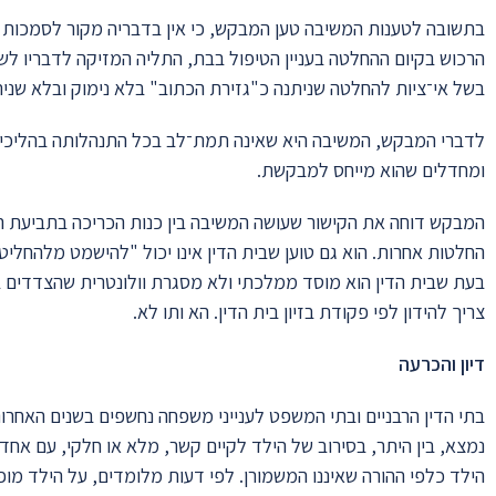
בתשובה לטענות המשיבה טען המבקש, כי אין בדבריה מקור לסמכות ח
הרכוש בקיום ההחלטה בעניין הטיפול בבת, התליה המזיקה לדבריו לש
בשל אי־ציות להחלטה שניתנה כ"גזירת הכתוב" בלא נימוק ובלא שניתן
לדברי המבקש, המשיבה היא שאינה תמת־לב בכל התנהלותה בהליכים 
ומחדלים שהוא מייחס למבקשת.
המבקש דוחה את הקישור שעושה המשיבה בין כנות הכריכה בתביעת הג
החלטות אחרות. הוא גם טוען שבית הדין אינו יכול "להישמט מלהחליט",
בעת שבית הדין הוא מוסד ממלכתי ולא מסגרת וולונטרית שהצדדים בו
צריך להידון לפי פקודת בזיון בית הדין. הא ותו לא.
דיון והכרעה
בתי הדין הרבניים ובתי המשפט לענייני משפחה נחשפים בשנים האחרונות
נמצא, בין היתר, בסירוב של הילד לקיים קשר, מלא או חלקי, עם אח
הילד כלפי ההורה שאיננו המשמורן. לפי דעות מלומדים, על הילד מופע