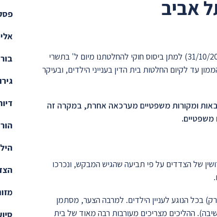
פסקי
אלימ
לפנינו בקשת הבעל־האב (להלן – המבקש) מיום ב' בחשון תש"פ (31/10/2019) למתן ביסוס חוקי להחלטתנו מיום ל' בתשרי
בורר
ייני הממון עד לקיום החלטות בית הדין בענייני הילדים, ובעיקר
גירו
דיור
מובאות ומקורות משפטיים מערכאה אחרת, במקרה זה
 משפטיים.
הורו
הילד
ושין של הצדדים על פי תביעה שהגיש המבקש, ונכרכו
הצד 
מזונ
) בכל הנוגע לעניין הילדים. למרבה הצער, מסתמן
שיבה). ההליכים מצריכים מעורבות רבה מאוד של בית
סיוע