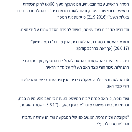
הסדרי הראייה, עבור הוצאותיו, וגם מתוקף סעיף 68(א) לחוק הכשרות
המשפטית והאפוטרופסות, וזאת לאור התראת ביה"ד בהחלטתו מיום י"ח
באלול תשע"ו (21.9.2016) כי יקנוס את המפר.
והדברים מדברים בעד עצמם, באשר להפרת הסדר שהות על ידי האם.
וראו אף האמור במסגרת החלטת בית הדין מיום ב' בתמוז תשע"ז
(26.6.17) (אף זאת בהרכב קודם):
ביה"ד מבהיר כי המשמורת בהתאם להמלצות התסקיר, אך מתרה כי
התנהלות ניכור הורי מצד האם תשליך על סדרי הראיה.
וגם החלטה זו מובילה למסקנה כי בית הדין היה סבור כי יש חשש לניכור
הורי מצד האם.
ועוד נזכיר, כי האם פנתה לבית המשפט בטענה כי האב פוגע מינית בבת,
ובהחלטת בית המשפט מיום י"א בסיון תשע"ז (5.6.17) רשמה השופטת:
"מקובלת עליה גרסת המשיב מזו של המבקשת ועדותו שהיתה עקבית
והגיונית מקובלת עלי".