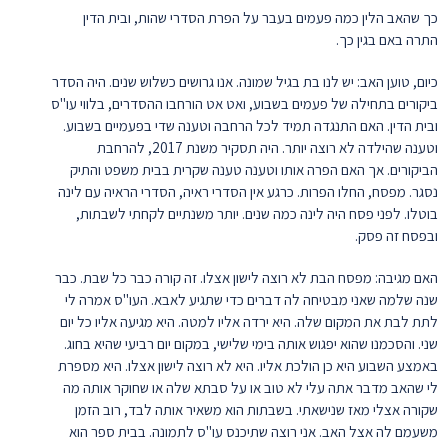
כך שהאב הלין כמה פעמים בעבר על הפרת הסדרי שהות, ובית הדין
התרה באם בגין כך.
כיום, טוען האב: יש לנו בת בגיל שמונה. אנו גרושים כשלוש שנים. היה הסדר
ביקורים בתחילה של פעמים בשבוע, ואט אט הורחבו ההסדרים, בלווי עו"ס
ובית הדין. האם התנגדה תמיד לכל הרחבה וטענה שדי בפעמיים בשבוע.
וטענה שהילדה לא רוצה יותר. היה תסקיר משנת 2017, להרחבת
הביקורים. אך האם הפרה אותו וטענה טענה שקרית בבית משפט והתיק
נסגר. מפסח, החלו הפרות. כרגע אין הסדרי ראיה, הסדרי הראיה עם לינה
בוטלו. לפני פסח היה לינה כמה שנים. יותר משנתיים לקחתי לשבתות,
ובפסח זה פסק.
האם מגיבה: מפסח הבת לא רוצה לישון אצלו. זה קורה כבר כל שבת. כבר
שנה שלמה שאני מבטיחה לה דברים כדי שתגיע לאבא. העו"ס אמרה לי
לתת לבת את המקום שלה. היא ירדה אליו למטה. היא מגיעה אליו כל יום
שני. והסכמנו שהוא יפגוש אותה בימי שלישי, במקום יום רביעי שהיא בחוג.
באמצע השבוע היא כן הולכת אליו. היא לא רוצה לישון אצלו. היא מספרת
לי שהאב מדבר אתה עלי לא טוב או על סבתא שלה או שחוקר אותה מה
שקורה אצלי מאז שנישאתי. בשבתות הוא משאיר אותה לבד, רוב הזמן
משעמם לה אצל האב. אני רוצה שתיכנס עו"ס לתמונה. בבית ספר הוא