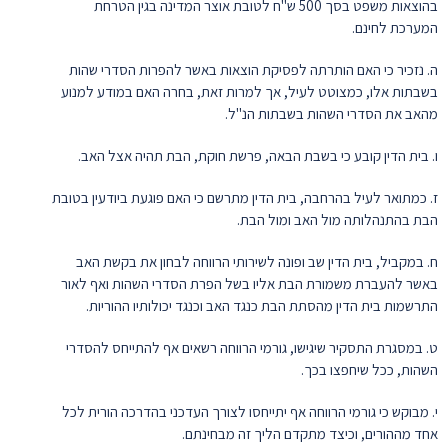
בהוצאות משפט בסך 500 ש"ח לטובת אוצר המדינה בגין הטרחת
המערכת לחינם.
ה. נזכיר כי האם הותרתה לפסיקת הוצאות באשר להפרות הסדרי שהות
בשבתות אלו, כמצוטט לעיל, אך למרות זאת, בחרה האם במודע למנוע
מהאב את הסדרי השהות בשבתות הנ"ל.
ו. בית הדין קובע כי בשבת הבאה, פרשת חוקת, הבת תהיה אצל האב.
ז. כמתואר לעיל בהרחבה, בית הדין מתרשם כי האם פוגעת ביודעין בטובת
הבת בהתנהלותה מול האב ומול הבת.
ח. במקביל, בית הדין שב ופונה לשירותי הרווחה לבחון את בקשת האב
באשר להעברת משמורת הבת אליו בשל הפרת הסדרי השהות ואף לאור
התרשמות בית הדין מהסתת הבת כנגד האב וכנגד יכולותיו ההוריות.
ט. במסגרת התסקיר שיגישו, גורמי הרווחה רשאים אף להתייחס להסדרי
השהות, ככל שיחפצו בכך.
י. מבוקש כי גורמי הרווחה אף יתייחסו לצורך העדכני בהדרכה הורית לכל
אחד מההורים, וכיצד מתקדם הליך זה מבחינתם.