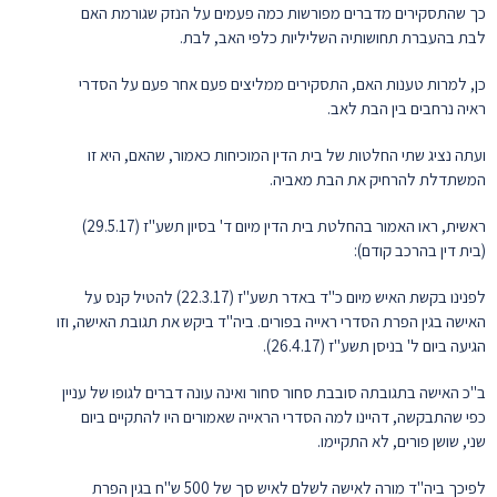
כך שהתסקירים מדברים מפורשות כמה פעמים על הנזק שגורמת האם
לבת בהעברת תחושותיה השליליות כלפי האב, לבת.
כן, למרות טענות האם, התסקירים ממליצים פעם אחר פעם על הסדרי
ראיה נרחבים בין הבת לאב.
ועתה נציג שתי החלטות של בית הדין המוכיחות כאמור, שהאם, היא זו
המשתדלת להרחיק את הבת מאביה.
ראשית, ראו האמור בהחלטת בית הדין מיום ד' בסיון תשע"ז (29.5.17)
(בית דין בהרכב קודם):
לפנינו בקשת האיש מיום כ"ד באדר תשע"ז (22.3.17) להטיל קנס על
האישה בגין הפרת הסדרי ראייה בפורים. ביה"ד ביקש את תגובת האישה, וזו
הגיעה ביום ל' בניסן תשע"ז (26.4.17).
ב"כ האישה בתגובתה סובבת סחור סחור ואינה עונה דברים לגופו של עניין
כפי שהתבקשה, דהיינו למה הסדרי הראייה שאמורים היו להתקיים ביום
שני, שושן פורים, לא התקיימו.
לפיכך ביה"ד מורה לאישה לשלם לאיש סך של 500 ש"ח בגין הפרת