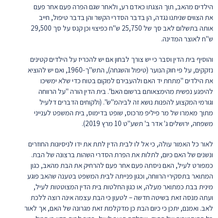
הילדים מהאב, תוך הצגתו כאדם רע, ולאחר שגם הפרה פעם אחר פעם
את הצווים שניתנו נגדה, הן בדבר הסדרי הקשר והן בדבר טיפול, חייב
אותה בתשלום לאב סך של 25,750 ש"ח כפיצוי וכן קנס על סך 29,500
ש"ח לאוצר המדינה.
והוסיף בית הדין וסבר כי יש צורך לבחון אם יש להכריז על הילדים קטינים
נזקקים, על פי חוק הנוער (טיפול והשגחה), התש"ך-1960, ואם יש להוציא
את הילדים "מתחת יד האם ולהעבירם למקום בטוח כדי שלא ימשיכו
להיפגע נפשית מהימצאותם ברשום האם". בית הדין הורה "על הרווחה
וגורמי המקצוע להפנות נושא זה לביהמ"ש". (ולקוחים הדברים דלעיל
מתוך מאמרו של מר פיליפ מרכוס, שופט בדימוס, בית המשפט לענייני
משפחה, ירושלים ג' אדר ב' תשע"ט 10 מרץ 2019).
לאור כל האמור עולה, כי אל לו לבית הדין לתת את ידו לניסיונות החוזרים
ונשנים של האם כיום, לתלות את הפרת הסדרי השהות ברצונה של הבת.
כמפורט לעיל, האם ניסתה פעם אחר פעם להרחיק את הבת מהאב, כגון
המתואר בתסקירי הרווחה, וכגון פנייתה לבית המשפט בטענה שהאב פוגע
מינית בבת כמתואר מעלה, או כגון החלטות בית הדין המצוטטות לעיל,
ועתה מנסה זאת בשיטה חדשה – לטעון כי הבת עצמה אינה רוצה ללכת
לאב. ואמנם, יתכן כי כיום הבת כן מדקלמת זאת מגרונה של האם, אך לאור