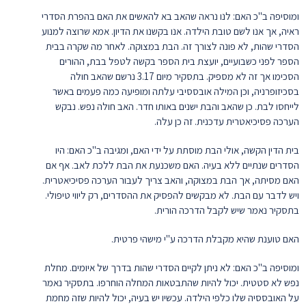
ומוסיפה ב"כ האם: לנו נראה שהאב בא להאשים את האם בהפרת הסדרי
ראיה, אך אנו לשם טובת הילדה. אנו בקשנו את הדיון. אמא שרוצה למנוע
הסדרי שהות, לא פונה לצורך זה. הבת במצוקה. לאחר מה שקרה בבית
הספר לפני כשבועיים, יועצת בית הספר בקשה לטפל בבת, ההורים
הסכימו אך זה לא מספיק. בתסקיר מיום 3.17 נרשם שהאב חולה
בסכיזופרניה, וכן המילה אובססיבי עלתה ומופיעה כמה פעמים באשר
לייחסו לבת. כן שהאב והבת ישנים באותו חדר. האב חולה נפש. נבקש
הערכה פסיכיאטרית עדכנית. זה כן עלה.
בית הדין הקשה, אולי הבת מוסתת על ידי האם, ומגיבה ב"כ האם: היו
הסדרים שנתיים ללא בעיה. האם משכנעת את הבת ללכת לאב. אף אם
האם מסיתה, אך הבת במצוקה, והאב צריך לעבור הערכה פסיכיאטרית.
ויש לדבר עם הבת. לא מבקשים להפסיק את ההסדרים, רק ליווי טיפולי.
בתסקיר נאמר שיש לקבל הדרכה הורית.
האם טוענת שהיא מקבלת הדרכה ע"י מישהי פרטית.
ומוסיפה ב"כ האם: לא ניתן לקיים הסדרי שהות בדרך של איומים. מחלת
נפש לא סטטית. יכול להיות שהתבטאות המחלה הוחרפו. בתסקיר נאמר
על האובססיה שלו כלפי הילדה. עכשיו יש בעיה, יכול להיות שזה מחמת