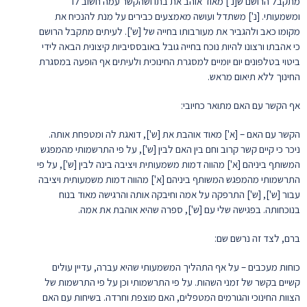
מתקבל הרושם ש[נ'] מאוד אוהב את בתו ושהקשר עמה חשוב לו
ומשמעותי. [נ'] משתדל ועושה מאמצעים כבירים על מנת להנכיח את
מקומו כאב ולהגביר את מעורבותו בחייה של [ש']. לעיתים מתקבל הרושם
כי אהבתו ורצונו להיות נוכח בחייה גובל באובססיביות קיצונית הבאה לידי
ביטוי בטלפונים יום יומיים למסגרת החינוכית ולעיתים אף הופעה במסגרת
החינוך ללא תיאום מראש.
אף הקשר עם האם מתואר כחיובי:
הקשר עם האם – [א'] מאוד אוהבת את [ש'], דואגת לה ומטפחת אותה.
ניכר כי קיים קשר קרוב וחם בין האם לבין [ש'], על פי התרשמותי מהמפגש
המשותף ביניהם [א'] מהווה דמות משמעותית ויציבה בינה לבין [ש'], על פי
התרשמותי מהמפגש המשותף ביניהם [א'] מהווה דמות משמעותית ויציבה
עבור [ש'], [ש'] התרפקה על אמה וחיבקה אותה והרגישה מאוד בנוח
בנוכחותה. בפגישה שלי עם [ש'], ספרה שהיא אוהבת את אמה.
ברם, לצד זה נרשם שם:
כוחות מעכבים – על אף התהליך המשמעותי שהיא עברה, עדיין עולים
קשיים בקשר של זמני השהות. על פי התרשמותי וכן על פי התרשמות של
הצוות החינוכי והגורמים המטפלים, האם מוצפת וחרדה. בשיחות עם האם