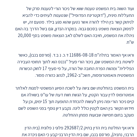
ועוד השווה בית המשפט טענות שווא של ניכור הורי לטענות סרק של
התעללות מינית, ("דוקטרינת הפדופיל") שנטענות לעיתים כדי להביא
לניתוק קשר בין הילד להורה אשר נטען שהוא פגע בילד. מטעם זה, יש
לפסוק הוצאות משפט בסכום גבוה. במקרה הנדון, וגם בשל הדרך בה האם
ניהלה את המשפט, חויבה האם לשלם לאב הוצאות משפט בסף 20,000
ש"ח.
וראו אף האמור בתלה"מ 11686-08-18 ד.כ. נ ב.ד. (פורסם בנבו), כאשר
לשיטת בית המשפט שם, ניכור הורי פעיל "נכנס הוא לתוך תחומי העבירה
הפלילית" ומהוות הפרת החובה של הורה, על פי סעיף 17 לחוק הכשרות
המשפטית והאפוטרופסות, תשכ"ב-1962, לנהוג כהורה מסור.
בית המשפט בהחלטתו שם ציווה על לשכת הסיוע המשפטי למנות לאלתר
אפוטרופוס לדין עבור הקטין, על הגשת חוות דעת של עו"ס בשאלה אם
קיים ניכור הורי ומה ניתן לעשות להכחדת התופעה תוך 15 ימים, וכן על
חידוש הקשר בין האם לקטין כולל לינה. נקבע דיון נוסף בפני השופט לשם
מעקב בתום חמישה שבועות ממתן ההחלטה.
וראו אף החלטת בית הדין בתיק 292687/2 פלוני נ פלונית (בית הדין
הרבני, נתניה), פורסם בנבו, שם בית הדין הרבני קבע כי האם ניכרה את