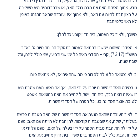
כל ההיסטוריה של התיק, שחלקה תואר לעיל, ברור לבית הדין כי הכול
נובע מתוך הסתת האם את הבת כנגד האב, או שבחרדותיה היא משליכה
על רצון הבת להיות עם האב, ולא מתוך איזו עובדה שהאב התנהג באופן
לא ראוי כלפי הבת.
משכך, ולאור כל האמור, בית הדין קובע כדלהלן:
א. הסדרי השהות יימשכו בהתאם לאמור בתסקיר הרווחה מיום ט' באדר
תשע"ז (7.3.17), קרי – הסדרי ראיה כל ימי שני ורביעי, שני כולל לינה, וכל
שבת שניה.
ב. לא נמצאה כל עילה לסבור כי מה שהתאים אז, לא מתאים כיום.
ג. במידה והסדרי השהות יופרו על ידי האם, ואף אם תטען האם שהבת היא
זו שאינה רוצה בכך, בית הדין ישקול לחייב את האם בהוצאות משפט
לטובת אוצר המדינה בגין כל הפרה של הסדרי השהות.
ד. לאור העובדה שהאם מנעה את הסדרי השהות של האב בשבתות פרשת
בעלותך, שלח, אף שבשבתות קודמות להן הבת לא הייתה עם האב; פעם
על ידי לקיחת הבת מבית הספר על ידי בעלה של האם, ופעם על ידי אי
שליחת הבת כלל לבית הספר ביום ששי – בית הדין מחייב את האם