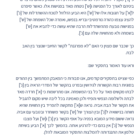
ביניהם לאורך כל הפגישה ו[ש'] נינוחה מאד בפגישות אלו. כאשר סיפרנו
ל[א'] על תגובות אלו של [ש'] היא הביע הזלזול לנוכח ההשתדלות של [נ']
להציג עצמו כהורה נורמטיבי ובריא בנפשו, ואמרה שכל השמחה של [ש']
בפגישות נובעת מההשתדלות הרבה שהיא עושה כדי להביא את [ש']
בשמחה ולא מהחוויות שלה עם [נ'].
כך שכבר שם מצוין כי האם "לא מפרגנת" לקשר החיובי שנוצר בין האב
לבת.
וראו עוד האמור בתסקיר שם:
כפי שציינו בתסקירים קודמים, אנו סבורות כי המאבק המתמשך בין ההורים
בסוגיות רבות הקשורות לגירושין ובפרט בהקשר של הסדרי הראיה בין [נ']
לבתו מקשים מאד על כל בני המשפחה. אנו מתרשמות כי [א'] חרדה מאד
לבתה ולשלומה הנפשי והפיזי ולכן מאמינה בכל ליבה שיש מקום להגביל
את הקשר של הבת אביה. נראה ש[א'] מתקשה להפריד בין החוויות שהיא
חוותה בנישואיה ל[נ'] ובין הצורך של [ש'] בקשר משוחרר ובטבעי עם אביה.
נראה ששום מידע המובא בפניה על אופי הקשר בין [נ'] ו[ש'] ועל מצבו
הנפשי של [נ'] אין בהם כדי להרגיע אותה. בהמשך לכך [א'] הביע בשיחת
טלפון את התנגדותה להמלצות התסקיר המובאות להלן.