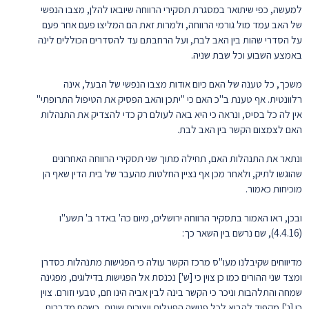
למעשה, כפי שיתואר במסגרת תסקירי הרווחה שיובאו להלן, מצבו הנפשי
של האב עמד מול גורמי הרווחה, ולמרות זאת הם המליצו פעם אחר פעם
על הסדרי שהות בין האב לבת, ועל הרחבתם עד להסדרים הכוללים לינה
באמצע השבוע וכל שבת שניה.
משכך, כל טענה של האם כיום אודות מצבו הנפשי של הבעל, אינה
רלוונטית. אף טענת ב"כ האם כי "יתכן והאב הפסיק את הטיפול התרופתי"
אין לה כל בסיס, ונראה כי היא באה לעולם רק כדי להצדיק את התנהלות
האם לצמצום הקשר בין האב לבת.
ונתאר את התנהלות האם, תחילה מתוך שני תסקירי הרווחה האחרונים
שהוגשו לתיק, ולאחר מכן אף נציין החלטות מהעבר של בית הדין שאף הן
מוכיחות כאמור.
ובכן, ראו האמור בתסקיר הרווחה ירושלים, מיום כה' באדר ב' תשע"ו
(4.4.16), שם נרשם בין השאר כך:
מדיווחים שקיבלנו מעו"ס מרכז הקשר עולה כי הפגישות מתנהלות כסדרן
ומצד שני ההורים כמו כן צוין כי [ש'] נכנסת אל הפגישות בדילוגים, מפגינה
שמחה והתלהבות וניכר כי הקשר בינה לבין אביה הינו חם, טבעי וזורם. צוין
כי [נ'] מקפיד להביא לכל פגישה הפעלות ויצירות שונות, כשהם מדברים