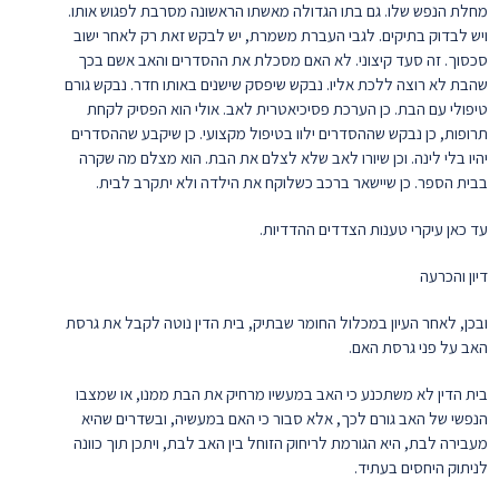
מחלת הנפש שלו. גם בתו הגדולה מאשתו הראשונה מסרבת לפגוש אותו.
ויש לבדוק בתיקים. לגבי העברת משמרת, יש לבקש זאת רק לאחר ישוב
סכסוך. זה סעד קיצוני. לא האם מסכלת את ההסדרים והאב אשם בכך
שהבת לא רוצה ללכת אליו. נבקש שיפסק שישנים באותו חדר. נבקש גורם
טיפולי עם הבת. כן הערכת פסיכיאטרית לאב. אולי הוא הפסיק לקחת
תרופות, כן נבקש שההסדרים ילוו בטיפול מקצועי. כן שיקבע שההסדרים
יהיו בלי לינה. וכן שיורו לאב שלא לצלם את הבת. הוא מצלם מה שקרה
בבית הספר. כן שיישאר ברכב כשלוקח את הילדה ולא יתקרב לבית.
עד כאן עיקרי טענות הצדדים ההדדיות.
דיון והכרעה
ובכן, לאחר העיון במכלול החומר שבתיק, בית הדין נוטה לקבל את גרסת
האב על פני גרסת האם.
בית הדין לא משתכנע כי האב במעשיו מרחיק את הבת ממנו, או שמצבו
הנפשי של האב גורם לכך, אלא סבור כי האם במעשיה, ובשדרים שהיא
מעבירה לבת, היא הגורמת לריחוק הזוחל בין האב לבת, ויתכן תוך כוונה
לניתוק היחסים בעתיד.