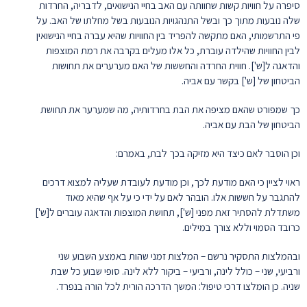
סיפרה על חוויות קשות שחוותה עם האב בחיי הנישואים, לדבריה, החרדות
שלה נובעות מתוך כך ובשל התנהגויות הנובעות בשל מחלתו של האב. על
פי התרשמותי, האם מתקשה להפריד בין החוויות שהיא עברה בחיי הנישואין
לבין החוויות שהילדה עוברת, כל אלו מעלים בקרבה את רמת המוצפות
והדאגה ל[ש']. חווית החרדה והחששות של האם מערערים את תחושות
הביטחון של [ש'] בקשר עם אביה.
כך שמפורט שהאם מציפה את הבת בחרדותיה, מה שמערער את תחושת
הביטחון של הבת עם אביה.
וכן הוסבר לאם כיצד היא מזיקה בכך לבת, באמרם:
ראוי לציין כי האם מודעת לכך, וכן מודעת לעובדת שעליה למצוא דרכים
להתגבר על חששות אלו. הובהר לאם על ידי כי על אף שהיא מאוד
משתדלת להסתיר זאת מפני [ש'], תחושת המוצפות והדאגה עוברים ל[ש']
כרובד הסמוי וללא צורך במילים.
ובהמלצות התסקיר נרשם – המלצות זמני שהות באמצע השבוע שני
ורביעי, שני – כולל לינה, ורביעי – ביקור ללא לינה. סופי שבוע כל שבת
שניה. כן הומלצו דרכי טיפול: המשך הדרכה הורית לכל הורה בנפרד.