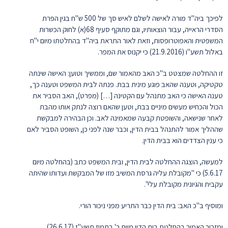
לפיכך ביה"ד מורה לאישה לשלם לאיש סך של 500 ש"ח בגין הפרת
הסדרי הראייה, עבור הוצאותיו, וגם מתוקף סעיף 68(א) לחוק הכשרות
המשפטית והאפוטרופסות, וזאת לאור התראת ביה"ד בהחלטתו מיום י"ח
באלול תשע"ו (21.9.2016) כי יקנוס את המפר.
זו ההחלטה שמצטט ב"כ האב מהאמור שם, וממשיך וטוען: האישה שינתה
טקטיקה, וטענה שהאב פוגע מינית בבת. פנתה לבית המשפט וטענה כך,
טענה האישה כי האב מתנהל עם הקטינה […] (מפרט), האב הסביר את
הכול והכחיש מעשים מיניים בבת, וטען שהאם רוצה לנתק אותו מהבת
לאחר שנישאה, והשופטת קבעה שמאמינה לאב. וכן הבהירה למבקשת
שההליך אמור להתנהל בבית הדין, וכבר שנה לפני כן, השופט הסביר לאם
כי ענין הצדדים הוא בבית הדין.
למעשה, הוצגה ההחלטה לבית הדין, ובית המשפט כתב (בהחלטה מיום
5.6.17) כי "מקובלת עליה גרסת המשיב מזו של המבקשת ועדותו שהיתה
עקבית והגיונית מקובלת עלי".
ומוסיף ב"כ האב: בית הדין כבר התריע מפני ניכור הורי.
ומזכיר האמור בהחלטת בית הדין מיום ב' בתמוז תשע"ז (26.6.17).