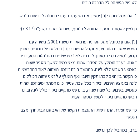
לטיפול רגשי הכולל הדרכה הורית.
4. אנו ממליצות כי [נ'] ימשיך את המעקב העקבי בתחנה לבריאות הנפש.
כן נציין לאמור בתסקיר הרווחה י' הנוסף, מיום ט' באדר תשע"ז (7.3.17):
[נ'] אובחן כסובל מסכיזופרניה פרנואידית משנת 2001. בשיחה עם
הפסיכיאטרית הנוכחית מתקבל הרושם כי [נ'] נוטל טיפול תרופתי באופן
קבוע ונמצא במצב מאוזן. לדבריה לא נצפו שינויים בהתנהגות המעוררים
דאגה. בעבר הומלץ על הסדרי שהות מצמצמים למשך מספר שעות
באמצע השבוע ללא לינה. בהמשך הורחבו זמני השהות לאור ההתרשמות
כי הקשר בין האב לבתו תקין וחיובי. ואף הומלץ על זמני שהות הכוללים
לינה באמצע השבוע וביקור בכל שבת שנייה. כיום המתקיימים זמני שהות
פעמיים בשבוע וכל שבת שנייה, ביום שני מתקיים ביקור כולל לינה וביום
רביעי מתקיים ביקור למשך מספר שעות.
כך שמתוארת התחדשות והתעצמות הקשר של האב עם הבת חרף מצבו
הנפשי.
ברם, במקביל לכך נרשם: