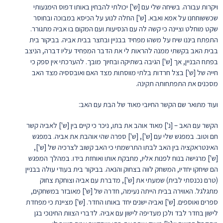
ויקרות עבורה. בשיחה שלי עם [ש'] יכולתי להבחין באותו דפוס הימנעותי
שכששוחחנו על אמא ואבא. [ש'] החלה לנוע על הכיסא במבוכה ובחוסר
שקט מוחלט וציינה כי קשה לה עם הנסיעות ועם המקום בו אביה מתגורר.
התפתח ביננו שיח על משהו מפחיד בבניין ובחצר בבית אביה. בביקור בית
בבית האב בקשתי ממנה להראות לי את הדבר המפחיד עליו דברה, הניצב
בפתח הבניין, אך [ש'] הגיבה בשתיקה ובחיוך מובך. להערכתי אין ספק כי
חייה של [ש'] בצל חרדות בלתי מווסתות מצד האם ואובססיה מצד האב
מסכנים את התפתחותה תקינה.
ועוד מתואר שם הקשר החיובי מאוד של הבת עם האב:
הקשר עם האב – [נ'] מאוד אוהב את בתו, ניכר כי קיים בין [ש'] לאביה קשר
חם וטוב. במפגש שלי עם [ש'], [ש'] ספרה שהי אוהבת את אביה. במפגש
האינטראקציה בין האב לבתו התרשמתי כי האב קשוב לצרכיה של [ש'],
[ש'] מרגישה בנוח לפנות אליו, מחבקת אותו ואוחזת בידו. במהלך המפגש
הם שיחקו יחדיו, המשחק לווה בצחוק והנאה. בביקור בית בעודי עולה בבניין
(טרם נכנסתי לבית) שמעתי את [ש'], מדברת עם אביה וצוחקת צחוק
מתגלגל. האווירה בבית הייתה נעימה, חדרה של [ש'] מאובזר במשחקים,
ספרים ואוספים. [ש'] ואביה ישנים יחד באותו החדר. [ש'] מציינת כי מפחדת
לישון בחדר לבד ולכן מעדיפה לישון עם אביה. לדברי הצוות החינוכי בגן