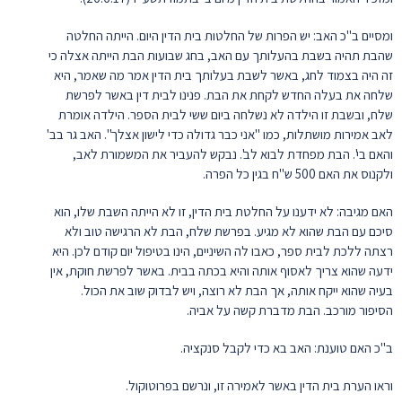
ומסיים ב"כ האב: יש הפרות של החלטות בית הדין היום. הייתה החלטה
שהבת תהיה בשבת בהעלותך עם האב, בחג שבועות הבת הייתה אצלה כי
זה היה בצמוד לחג, באשר לשבת בעלותך בית הדין אמר מה שאמר, היא
שלחה את בעלה החדש לקחת את הבת. פנינו לבית דין באשר לפרשת
שלח, ובשבת זו הילדה לא נשלחה ביום ששי לבית הספר. הילדה אומרת
לאב אמירות מושתלות, כמו "אני כבר גדולה כדי לישון אצלך". האב גר בב'
והאם בי'. הבת מפחדת לבוא לב'. נבקש להעביר את המשמורת לאב,
ולקנוס את האם 500 ש"ח בגין כל הפרה.
האם מגיבה: לא ידענו על החלטת בית הדין, זו לא הייתה השבת שלו, הוא
סיכם עם הבת שהוא לא מגיע. בפרשת שלח, הבת לא הרגישה טוב ולא
רצתה ללכת לבית ספר, כאבו לה השיניים, הינו בטיפול יום קודם לכן. היא
ידעה שהוא צריך לאסוף אותה והיא בכתה בבית. באשר לפרשת חוקת, אין
בעיה שהוא ייקח אותה, אך הבת לא רוצה, ויש לבדוק שוב את הכול.
הסיפור מורכב. הבת מדברת קשה על אביה.
ב"כ האם טוענת: האב בא כדי לקבל סנקציה.
וראו הערת בית הדין באשר לאמירה זו, ונרשם בפרוטוקול.