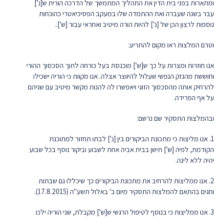
ומתארות בפני בית הדין את התהליך המתמשך של הדרכה הורית ש[נ']
עבר בשנה שעברה ואת ההתמדה שלו במעקב הפסיכיאטרי כהוכחות
נוספות לרצון הכן של [נ'] להיות הורה מיטיב ואחראי עבור [ש']
.
וטרם המלצות ראו מקום להתריע:
אנו חוזרות ומצרות על כך ש[ש'] מוכנסת בעל כורחה לתוך הסכסוך ההורי
וחוששת מהנזק הנפשי שעלול להיווצר אצלה. אנו מקוות כי הוריה ישכילו
להרחיק אותה מהסכסוך הזוגי ויאפשרו לה להנות מקשר מיטיב עם שניהם
על אף הפרידה.
ובהמלצות התסקיר שם נרשם:
1. אנו מליצות כי מתכונת הביקורים בין [נ'] לבתו תחזור למתוכנת
הקודמת, לפיה [ש'] תישן בבית אביה אחת לשבוע וביקור נוסף בכל שבוע
יהיה ללא לינה.
2. אנו ממליצות להרחיב את מתכונת הביקורים כך שיכללו גם שבתות
וחגים בהתאם להמלצות התסקיר מיום ב' באלול תשע"ה (17.8.2015).
3. אנו ממליצות כי בנוסף לטיפול הרגשי ש[ש'] מקבלת, שני הוריה ילכו