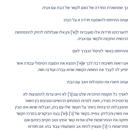
כך שמתוארת החרדה של האם לקשר של הבת עם אביה.
ועתה התייחסו להשפעת חרדה זו על הבת:
להערכתנו חרדות אלו מועברות ל[ש'] והן אלו שעלולות להזיק להתפתחות
הרגשית התקינה ולקשר עם אביה.
והתייחסו באשר לטיפול הנצרך לאם:
אנו רואות חשיבות רבה לכך ש[א'] תמצא את המענה הטיפולי עבורה אשר
יסייע לה לעבד את החוויות הקשות שהיא עברה ועודנה חווה.
ועתה תיארו את התנהלות האב עם הבת:
לאורך כל תקופת ההיכרות שלנו עם [נ'] לא היינו עדות להתנהגות לא
נורמטיבית מצידו, וזאת למרות המתחים הרגשיים הנובעים בין השאר
מההגבלות הרציניות ביותר על הקשר שלו עם בתו, הגבלות שהוא אינו מבין
את פשרן ותכליתן. צפייה בקשר של [נ'] ו[ש'] בעת הביקורים במרכז הקשר
חיזקה את ההתרשמות שלנו אודות קשר אמיץ וטוב הקיים ביניהם ואנו
מתרשמות כי [נ'] מעוניין להיות אב משמעותי עבור בתו. אנו חוזרות