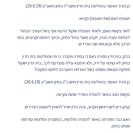
כן נזכיר האמור בהחלטת בית הדין מיום י"ז בסיון תשע"ט (20.6.19):
תגובות האם (שתי תגובות) נקראו.
לאור בקשת האם, ולאחר הפעלת שיקול הדעת ואף בשל הצורך הבהול
לבחינת טובת הבת, ייקבע מועד בהול בתיק, ובתוך הימים הקרובים, בפני
הרכב מלא ובנוכחות שני הצדדים.
ברם, בית הדין מתרה באם כי במידה ויתברר כי מי מהחלטות בית הדין
בתיק לא קוימה על ידה, ולא תימצא עילה מוצדקת לכך, בית הדין ישקול
פסיקת הוצאות משפט בשל הטרחת המערכת לחינם כמקובל.
כן נזכיר האמור בהחלטת בית הדין מיום כ"ג בסיון תשע"ט (26.6.19):
בקשת האב באשר להפרת הסדרי שהות נקראה.
קבוע דיון ליום ראשון הקרוב, ובית הדין יואיל להאזין לטענות הצדדים.
האם כבר הותרתה באשר להפרת החלטות, במסגרת החלטות קודמות
שנתנו בתיק.