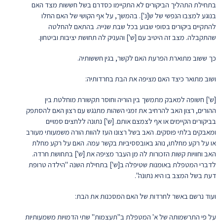
בתחילת התהליך הביקורים לא התקיימו כסדרם בשל חששות מצד האם
בנוגע למצבו הנפשי של ש[נ']. בהמשך, על אף הקושי של האם החלו
להתקיים ביקורים בסופי שבוע בכל שבת שנייה. בהתאם להחלטה
שהתקבלה. מצב זה היטיב עם [ש'] והעניק לה תחושת יציבות וביטחון.
כך ששוב מתוארת הפרעת האם לקשר, בגין חששותיה.
ושוב מתואר כיצד האם מציפה את הבת בחרדותיה:
[ש'] חשופה למאבק מתמשך בין הוריה וחוסר תקשורת מוחלטת בין
ההורים, רצון האב להרחיב את זמני השהות מתנגש עם רצון האם להסתפק
בביקורים הקיימים או אף לצמצם אותם. [ש'] נתונה ללחצים סמויים
ומאבקים בלתי פוסקים. האב בשל רצונו העז להוות הורה משמעותי מעורב
או על רקע מחלתו, נוהג באובססיביות בקשר עמה. האם על רקע מחלת
האב וחוויות קשות הזכורות לה מן העבר מציפה את [ש'] בתחושת חרדה.
לדברי המטפלת באומנות שטיפלה ב[ש'] בתחילת השנה "הילדה טרופת
דעת בשל המצב בו היא נתונה".
ועוד נרשם באשר לחרדות של האם המסכנות את הבת:
על פי התרשמותה של א' המטפלת ב"תעצמות" שתי הדמויות משמעותיות