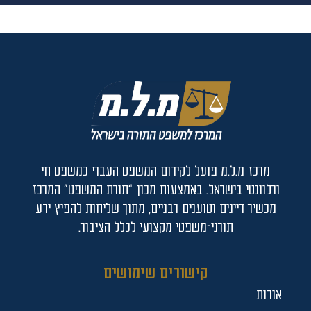
מרכז מ.ל.מ פועל לקידום המשפט העברי כמשפט חי
ורלוונטי בישראל. באמצעות מכון “תורת המשפט” המרכז
מכשיר דיינים וטוענים רבניים, מתוך שליחות להפיץ ידע
תורני־משפטי מקצועי לכלל הציבור.
קישורים שימושים
אודות