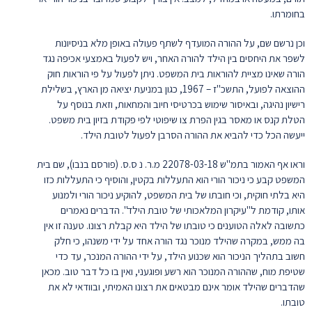
בחומרתו.
וכן נרשם שם, על ההורה המועדף לשתף פעולה באופן מלא בניסיונות
לשפר את היחסים בין הילד להורה האחר, ויש לפעול באמצעי אכיפה נגד
הורה שאינו מציית להוראות בית המשפט. ניתן לפעול על פי הוראות חוק
ההוצאה לפועל, התשכ"ז – 1967, כגון במניעת יציאה מן הארץ, בשלילת
רישיון נהיגה, ובאיסור שימוש בכרטיסי חיוב והמחאות, וזאת בנוסף על
הטלת קנס או מאסר בגין הפרת צו שיפוטי לפי פקודת בזיון בית משפט.
ייעשה הכל כדי להביא את ההורה הסרבן לפעול לטובת הילד.
וראו אף האמור בתמ"ש 22078-03-18 מ.ר. נ ס.ס. (פורסם בנבו), שם בית
המשפט קבע כי ניכור הורי הוא התעללות בקטין, והוסיף כי התעללות כזו
היא בלתי חוקית, וכי חובתו של בית המשפט, להוקיע ניכור הורי ולמנוע
אותו, קודמת ל"עיקרון המלאכותי של טובת הילד". הדברים נאמרים
כתשובה לאלה הטוענים כי טובתו של הילד היא קבלת רצונו. טענה זו אין
בה ממש, במקרה שהילד מנוכר נגד הורה אחד על ידי משנהו, כי חלק
חשוב בתהליך הניכור הוא שכנוע הילד, על ידי ההורה המנכר, עד כדי
שטיפת מוח, שההורה המנוכר הוא רשע ופוגעני, ואין בו כל דבר טוב. מכאן
שהדברים שהילד אומר אינם מבטאים את רצונו האמיתי, ובוודאי לא את
טובתו.