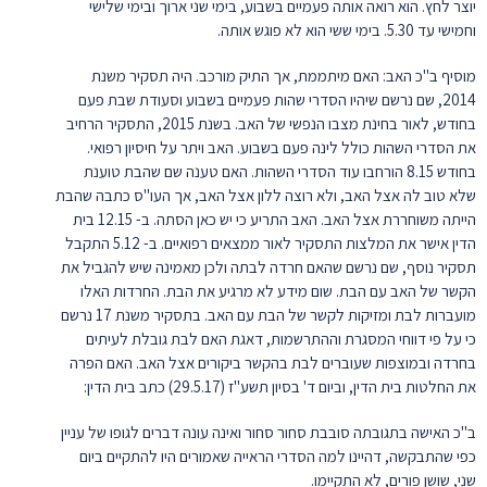
יוצר לחץ. הוא רואה אותה פעמיים בשבוע, בימי שני ארוך ובימי שלישי
וחמישי עד 5.30. בימי ששי הוא לא פוגש אותה.
מוסיף ב"כ האב: האם מיתממת, אך התיק מורכב. היה תסקיר משנת
2014, שם נרשם שיהיו הסדרי שהות פעמיים בשבוע וסעודת שבת פעם
בחודש, לאור בחינת מצבו הנפשי של האב. בשנת 2015, התסקיר הרחיב
את הסדרי השהות כולל לינה פעם בשבוע. האב ויתר על חיסיון רפואי.
בחודש 8.15 הורחבו עוד הסדרי השהות. האם טענה שם שהבת טוענת
שלא טוב לה אצל האב, ולא רוצה ללון אצל האב, אך העו"ס כתבה שהבת
הייתה משוחררת אצל האב. האב התריע כי יש כאן הסתה. ב- 12.15 בית
הדין אישר את המלצות התסקיר לאור ממצאים רפואיים. ב- 5.12 התקבל
תסקיר נוסף, שם נרשם שהאם חרדה לבתה ולכן מאמינה שיש להגביל את
הקשר של האב עם הבת. שום מידע לא מרגיע את הבת. החרדות האלו
מועברות לבת ומזיקות לקשר של הבת עם האב. בתסקיר משנת 17 נרשם
כי על פי דווחי המסגרת וההתרשמות, דאגת האם לבת גובלת לעיתים
בחרדה ובמוצפות שעוברים לבת בהקשר ביקורים אצל האב. האם הפרה
את החלטות בית הדין, וביום ד' בסיון תשע"ז (29.5.17) כתב בית הדין:
ב"כ האישה בתגובתה סובבת סחור סחור ואינה עונה דברים לגופו של עניין
כפי שהתבקשה, דהיינו למה הסדרי הראייה שאמורים היו להתקיים ביום
שני, שושן פורים, לא התקיימו.