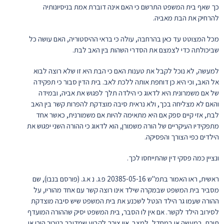
כך שאף בית המשפט התרשם כי האם אינה דוברת אמת בניסיונותיה
להרחיק את הבת מאביה.
מכל המצוטט עד כאן בהרחבה, עולה כי בראי ההיסטוריה, האם עושה כל
שביכולתה כדי לצמצם את הסדרי השהות בין האב לבת.
למעשה, לא נוכל לקבל את טענות האם כי הבת היא זו שלא רוצה לבוא
אל האב, וכי היא כן דוחפת אותה ללכת לאב. בית הדין סבור כי תפקידה
של אם משמרונית היא לדאוג כי הילדה תלך לפגוש את אביה, ובמידה
והאם לא מצליחה בכך, ולא נראית סיבה מוצדקת להפרות קשר בין האב
לבת, אזי קיים ספק אם היא מתאימה להיות אם משמורנית, כאשר אחד
מתפקידיו העיקריים של הורה משמורן, הוא לדאוג כי ההורה השני יפגוש את
הילדים כפי הצורך והפסיקה.
ונציין כמה פסקי דין שהתייחסו לכך.
ראשית, ראו האמור בתמ"ש 20385-05-16 פ.ג. נ א.ג. (פורסם בנבו), שם
מסביר בית המשפט שבמקרה שילד אינו רוצה קשר עם אחד מהוריו, על
ההורה שעמו גר הילד הנטל לשכנע את בית המשפט שיש סיבה מוצדקת
לסירוב הילד לקשר. אם אין לו הסבר, בית המשפט יסיק שההורה המועדף
תורם, במעשה או במחדל, למצב. אין צורך לקבוע שמדובר בניכור הורי או