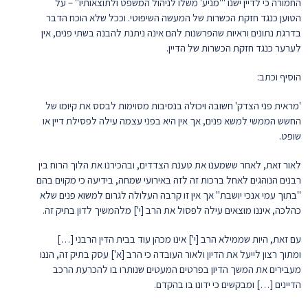
החמורה כי לדיין ישנו "'מניע' משלו לניהול המשפט ולתוצאותיו" – על
הטוען כנגד חזקת הכשרות של המעשה השיפוטי. וככל שלא הוכח הדבר
בדרגת נתונים וראיות שהפרשנות להם אינה ניתנת להבנה בשתי פנים, אין
לערער כנגד חזקת הכשרות של הדיין.
הוסיף וכתב:
'מראית פני הצדק' חשובה ויכולה בנסיבות מסוימות לבסס את קיומו של
החשש הממשי למשא פנים, אך אין היא בפני עצמה עילה לפסילת דיין או
שופט.
לאור זאת, לאחר ששמענו את טענת הצדדים, ובהכירנו את הלוך הרוח בין
רבנים הנוהגים לאחל ברכות זה לזה באירועי שמחה, בידיעה כי מקוים בהם
"בתוך עמי אנכי יושבת" אך אין זו קִרבה העלולה לגרום למשוא פנים שלא
כהלכה, איננו מוצאים עילה לפסול את הרב [י'] מלהמשיך לדון בתיק זה.
עם זאת, היות שממילא הרב [י'] אינו מכהן עוד בבית הדין הרבני […]
ומתוך רצון לייעל את הדיון ולאור העובדה כי הרב [א'] עסק בתיק זה, הננו
מעבירים את המשך הדיון בפרטים המעטים שנותרו בו להכרעת הרכב
הדיינים […] ומבקשים כי ידונו בו בהקדם.