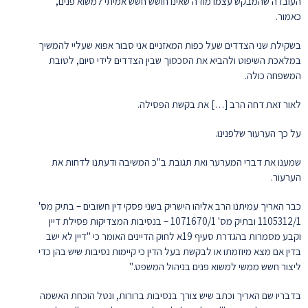
העובדה שהמבקש עצמו מודה שאינו חושש חשש אמיתי למשוא פנים,
כאמור.
בשקילת שני הצדדים שעל כפות המאזניים אני סבור אפוא שעליי להמשיך
במלאכת השיפוט ולהביא את הסכסוך שבין הצדדים לידי סיום, לטובת
המשפחה כולה.
לאור זאת דחה הרב […] את בקשת הפסילה.
על כך הערעור שלפנינו.
שמענו את דברי המערער ואת תגובת ב"כ המשיבה ודעתנו לדחות את
הערעור.
כבר האריך עמיתנו הרב אליהו הישריק בשני פסקי דין חשובים – בתיק מס'
1105312/1 ובתיק מס' 1071670/1 – בנסיבות המצדיקות פסילת דיין
וקבע מסמרות בהגדרת סעיף 19א לחוק הדיינים האומר כי "דיין לא ישב
בדין אם מצא מיוזמתו או לבקשת בעל הדין כי קיימות נסיבות שיש בהן כדי
ליצור חשש ממשי למשוא פנים בניהול המשפט."
בדבריו שם האריך וכתב שיש צורך בנסיבות ברורות, ונטל הוכחת האשמה