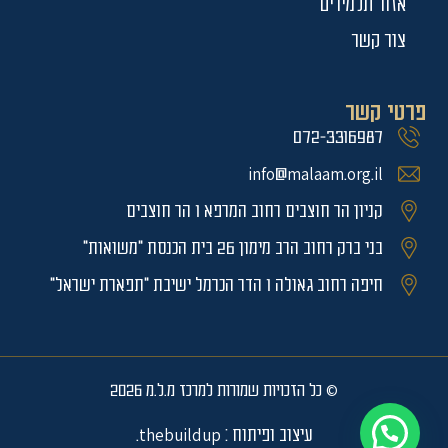
אזור תלמידים
צור קשר
פרטי קשר
072-3316987
info@malaam.org.il
קניון הר חוצבים רחוב המרפא 1 הר חוצבים
בני ברק רחוב הרב מימון 26 בית הכנסת "משואות"
חיפה רחוב גאולה 1 הדר הכרמל ישיבת "תפארת ישראל"
© כל הזכויות שמורות למרכז מ.ל.מ 2026
עיצוב ופיתוח : thebuildup.