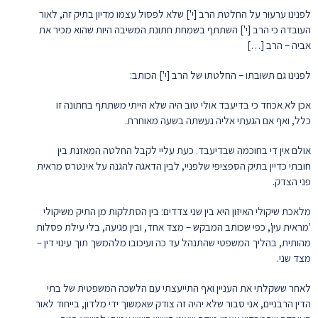
לפנינו ערעור על החלטת הרב [י'] שלא לפסול עצמו מדיון בתיק זה, לאור
העובדה כי הרב [י'] השתתף בשמחת חתונת המשיבה היות שהוא מכיר את
אביה – הרב […]
לפנינו גם תשובתו – החלטתו של הרב [י'] הכותב:
אכן לא אכחד כי בדיעבד אולי טוב היה שלא הייתי משתתף בחתונה זו
כלל, ואף אם הגעתי אליה נעשתה בשעה מאוחרת.
אולם אין די בחוכמה שבדיעבד. כעת עליי לקבל החלטה המאזנת בין
חובתי כדיין בתיק הספציפי שלפניי, לבין הדאגה להגנה על אינטרס מראית
פני הצדק.
מלאכת שיקולי האיזון היא בין שני צדדים: בין הסתלקות מן התיק משיקולי
'מראית עין', כפי שכותב המבקש – מצד אחד, ובין פגיעה, בלי עילת פסלות
מהותית, בהליך המשפטי שהתנהל עד כה ועיכובו מלהמשך תוך עינוי דין –
מצד שני.
לאחר ששקלתי את העניין ואף התייעצתי עם הלשכה המשפטית של בתי
הדין הרבניים, אני סבור שלא יהיה זה צודק שאמשוך ידי מלדון, בייחוד לאור