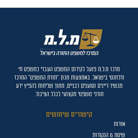
מרכז מ.ל.מ פועל לקידום המשפט העברי כמשפט חי
ורלוונטי בישראל. באמצעות מכון “תורת המשפט” המרכז
מכשיר דיינים וטוענים רבניים, מתוך שליחות להפיץ ידע
תורני־משפטי מקצועי לכלל הציבור.
קישורים שימושים
אודות
שיטת 6 הנקודות